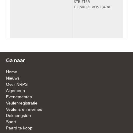
STB STER
DONKERE VOS 1,47m
Verrichtingsonderzoek 2020-2021
Verrichtingsonderzoek 2019-2020
Sport
Paard te koop
Inloggen
Ga naar
CONTACT
Home
REGIO'S
Nieuws
Regio Noord
Over NRPS
Algemeen
Bestuur Regio Noord
Evenementen
Veulenregistratie
Regio Midden
Veulens en merries
Bestuur Regio Midden
Dekhengsten
Sport
Regio West
Paard te koop