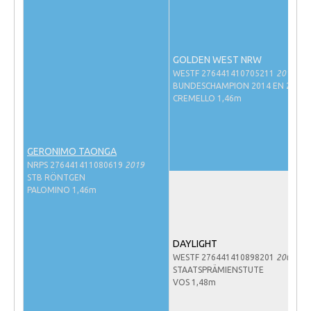
Veulens en merries
Zoek een NRPS paard
GOLDEN WEST NRW
PEDIGREE ONLINE
WESTF 276441410705211
2011
Informatie aan je paard of pony toevoegen
BUNDESCHAMPION 2014 EN 2015
CREMELLO 1,46m
Onze fokkerij
Fokkerij informatie
GERONIMO TAONGA
Fokprogramma's en registratie
NRPS 276441411080619
2019
STB RÖNTGEN
Informatie veulen registratie
PALOMINO 1,46m
Veulen registratie
NRPS-Boegbeeld
DAYLIGHT
Predicaten
WESTF 276441410898201
2001
STAATSPRÄMIENSTUTE
Cornage
VOS 1,48m
Röntgenonderzoek