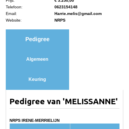
Prijs:
€ 3.250,00
NRPS Keuringen
Telefoon:
0623154148
Email:
Harrie.melis@gmail.com
Hengstenkeuring
Website:
NRPS
Regionale Keuringen
Nationale Keuring
Pedigree
Late Veulenkeuring
ABOP
Algemeen
Sport
Wereldkampioenschap Jonge Paarden
Keuring
Dutch Pony Championship
Evenementen
Pedigree van 'MELISSANNE'
Arabian Horse Events
Arabissimo
NRPS IRENE-MERRIELIJN
Veulenregistratie