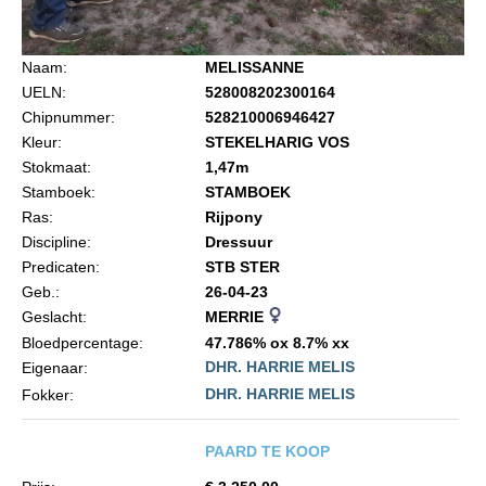
Import registratie
Veulenregistratie
Naam:
MELISSANNE
I&R Registratie
UELN:
528008202300164
Chipnummer:
528210006946427
Informatie overschrijven paspoort
Kleur:
STEKELHARIG VOS
Formulier overschrijven op naam
Stokmaat:
1,47m
Stamboek:
STAMBOEK
Animal Health Regulation
Ras:
Rijpony
Gids voor Goede Praktijken
Discipline:
Dressuur
Predicaten:
STB STER
Marktplaats
Geb.:
26-04-23
Tarievenlijst
Geslacht:
MERRIE
Bloedpercentage:
47.786% ox 8.7% xx
Veel gestelde vragen
DHR. HARRIE MELIS
Eigenaar:
Webshop
DHR. HARRIE MELIS
Fokker:
Evenementen
PAARD TE KOOP
NRPS Select Sale