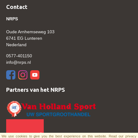
Bestuur Regio West
Contact
Regio Zuid
NRPS
Bestuur Regio Zuid
Oude Arnhemseweg 103
Word vrijiwilliger
6741 EG Lunteren
Nederland
KALENDER
0577-401150
Evenementen
info@nrps.nl
ACCOUNT AANMAKEN
Partners van het NRPS
We use cookies to give you the best experience on this website.
Read our privacy