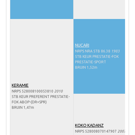
WBSFH
Dekhengsten
Zoek een hengst
HENGSTEN ONLINE
NUCARI
Hengstenselectie
NRPS NRA STB 86.38
1983
STB KEUR PRESTATIE-FOK
Informatie Hengstenkeuring
PRESTATIE-SPORT
BRUIN 1,52m
AANMELDEN HENGSTENKEURING ONDER HET
ZADEL 2026
Verrichtingsonderzoek NRPS
KERAMIE
NRPS 528008100053810
2010
Verrichtingsonderzoek 2025-2026
STB KEUR PREFERENT PRESTATIE-
FOK ABOP-(DR+SPR)
Verrichtingsonderzoek 2024-2025
BRUIN 1,47m
Verrichtingsonderzoek 2023-2024
Verrichtingsonderzoek 2022-2023
KOKO KADANZ
NRPS 528008070147907
2007
Verrichtingsonderzoek 2021-2022