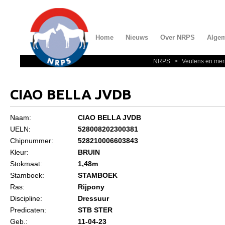
Home
Nieuws
Over NRPS
Alge
NRPS
>
Veulens en mer
Home
Nieuws
CIAO BELLA JVDB
Over NRPS
Naam:
CIAO BELLA JVDB
Bestuur NRPS
UELN:
528008202300381
Lidmaatschap NRPS
Chipnummer:
528210006603843
Kleur:
BRUIN
Informatie
Stokmaat:
1,48m
Lid worden
Stamboek:
STAMBOEK
Ras:
Rijpony
Statuten en reglementen
Discipline:
Dressuur
Privacyverklaring
Predicaten:
STB STER
Geb.:
11-04-23
Algemeen