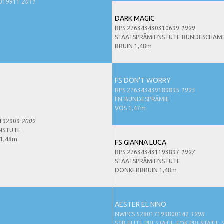
0019911
2011
DARK MAGIC
RPS 276343430310699
1999
STAATSPRÄMIENSTUTE BUNDESCHAM
BRUIN 1,48m
FS DON'T WORRY
RPS 276343439189895
1995
FN-BUNDESPRÄMIE
VOS 1,47m
0192909
2009
NSTUTE
1,48m
FS GIANNA LUCA
RPS 276343431193897
1997
STAATSPRÄMIENSTUTE
DONKERBRUIN 1,48m
AESTER EL NINO
NWPCS 528017199800142
1998
STB ELITE PRESTATIE-FOK PRESTATIE