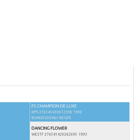
FS CHAMPION DE LUXE
RPS 276343430672598
1998
BUNDESSCHAU SIEGER
DANCING FLOWER
WESTF 276341420262693
1993