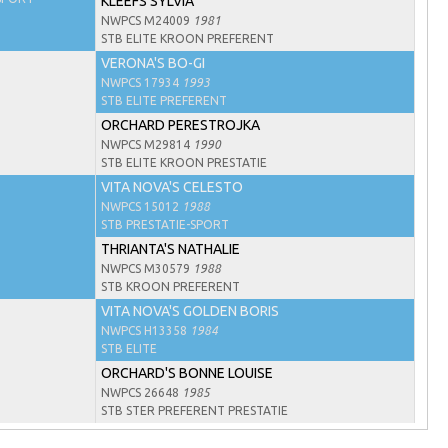
KLEEFS SYLVIA
NWPCS M24009
1981
STB ELITE KROON PREFERENT
VERONA'S BO-GI
NWPCS 17934
1993
STB ELITE PREFERENT
ORCHARD PERESTROJKA
NWPCS M29814
1990
STB ELITE KROON PRESTATIE
VITA NOVA'S CELESTO
NWPCS 15012
1988
STB PRESTATIE-SPORT
THRIANTA'S NATHALIE
NWPCS M30579
1988
STB KROON PREFERENT
VITA NOVA'S GOLDEN BORIS
NWPCS H13358
1984
STB ELITE
ORCHARD'S BONNE LOUISE
NWPCS 26648
1985
STB STER PREFERENT PRESTATIE