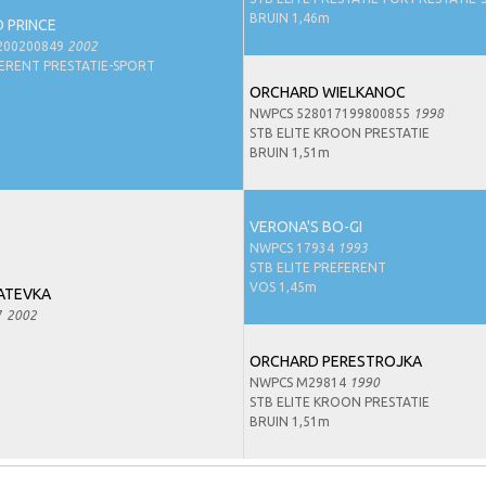
BRUIN 1,46m
 PRINCE
200200849
2002
FERENT PRESTATIE-SPORT
ORCHARD WIELKANOC
NWPCS 528017199800855
1998
STB ELITE KROON PRESTATIE
BRUIN 1,51m
VERONA'S BO-GI
NWPCS 17934
1993
STB ELITE PREFERENT
VOS 1,45m
ATEVKA
7
2002
ORCHARD PERESTROJKA
NWPCS M29814
1990
STB ELITE KROON PRESTATIE
BRUIN 1,51m