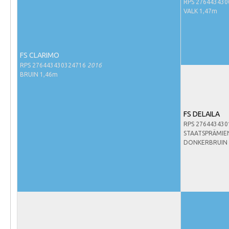
Evenementen
RPS 27644343
VALK 1,47m
NRPS Select Sale
NRPS Keuringen
FS CLARIMO
Hengstenkeuring
RPS 276443430324716
2016
Regionale Keuringen
BRUIN 1,46m
Nationale Keuring
Late Veulenkeuring
FS DELAILA
RPS 27644343
ABOP
STAATSPRÄMIE
Sport
DONKERBRUIN 
Wereldkampioenschap Jonge Paarden
Dutch Pony Championship
Evenementen
Arabian Horse Events