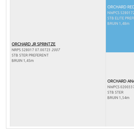
Arabissimo
ORCHARD RED
Veulenregistratie
NWPCS 528017
STB ELITE PRE
Veulens en merries
BRUIN 1,48m
Zoek een NRPS paard
PEDIGREE ONLINE
ORCHARD JR SPRINTZE
NRPS 528017 07.00723
2007
Informatie aan je paard of pony toevoegen
STB STER PREFERENT
BRUIN 1,45m
Onze fokkerij
Fokkerij informatie
ORCHARD AN
Fokprogramma's en registratie
NWPCS 020033
STB STER
Informatie veulen registratie
BRUIN 1,54m
Veulen registratie
NRPS-Boegbeeld
Predicaten