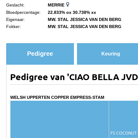
Geslacht:
MERRIE
Paardenpaspoort aanvragen
Bloedpercentage:
22.833% ox 30.738% xx
Eigenaar:
MW. STAL JESSICA VAN DEN BERG
Import registratie
Fokker:
MW. STAL JESSICA VAN DEN BERG
Veulenregistratie
I&R Registratie
Informatie overschrijven paspoort
Pedigree
Keuring
Formulier overschrijven op naam
Animal Health Regulation
Pedigree van 'CIAO BELLA JVD
Gids voor Goede Praktijken
Marktplaats
WELSH UPPERTEN COPPER EMPRESS-STAM
Tarievenlijst
Veel gestelde vragen
Webshop
FS COCONUT