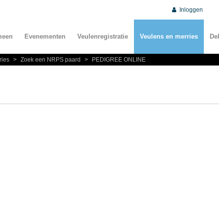
Inloggen
meen
Evenementen
Veulenregistratie
Veulens en merries
De
ries
>
Zoek een NRPS paard
>
PEDIGREE ONLINE