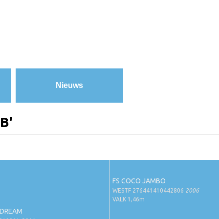
Nieuws
B'
FS COCO JAMBO
WESTF 276441410442806
2006
VALK 1,46m
 DREAM