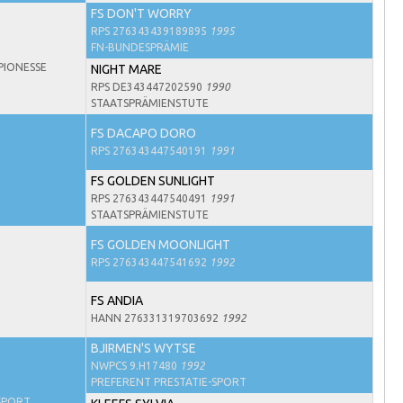
FS DON'T WORRY
RPS 276343439189895
1995
FN-BUNDESPRÄMIE
PIONESSE
NIGHT MARE
RPS DE343447202590
1990
STAATSPRÄMIENSTUTE
FS DACAPO DORO
RPS 276343447540191
1991
FS GOLDEN SUNLIGHT
RPS 276343447540491
1991
STAATSPRÄMIENSTUTE
FS GOLDEN MOONLIGHT
RPS 276343447541692
1992
FS ANDIA
HANN 276331319703692
1992
BJIRMEN'S WYTSE
NWPCS 9.H17480
1992
PREFERENT PRESTATIE-SPORT
-SPORT