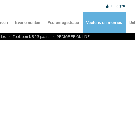
Inloggen
meen
Evenementen
Veulenregistratie
Veulens en merries
De
ries
>
Zoek een NRPS paard
>
PEDIGREE ONLINE