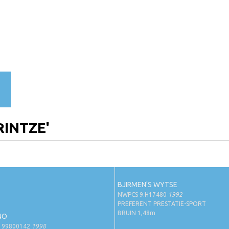
RINTZE'
BJIRMEN'S WYTSE
NWPCS 9.H17480
1992
PREFERENT PRESTATIE-SPORT
BRUIN 1,48m
NO
199800142
1998