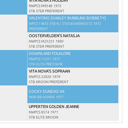
VITA NOVA'S HOLIDAY
NWPCS M9348
1972
STB STER PREFERENT
VALENTINO (OAKLEY BUBBLING BOBBETY)
WPCS 14853 STB-K / 276343440085372
1972
PREFERENT
OOSTERVELDEN'S NATASJA
NWPCS M23233
1980
STB STER PREFERENT
DOWNLAND FOLKLORE
NWPCS 11337
1977
STB ELITE PRESTATIE
VITA NOVA'S SOPRAAN
NWPCS 22820
1979
STB KROON PREFERENT
COCKY DUNDAS XX
NDR BB 030890
1977
UPPERTEN GOLDEN JEANNE
NWPCS 8574
1971
STB ELITE KROON