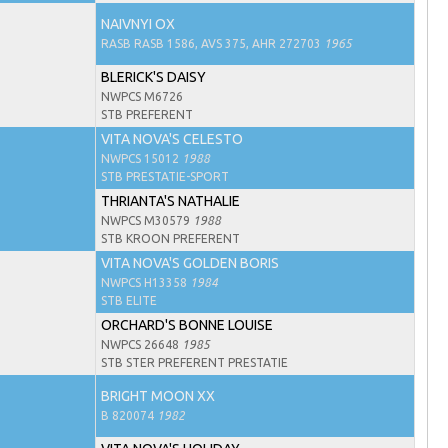
NAIVNYI OX
RASB RASB 1586, AVS 375, AHR 272703
1965
BLERICK'S DAISY
NWPCS M6726
STB PREFERENT
VITA NOVA'S CELESTO
NWPCS 15012
1988
STB PRESTATIE-SPORT
THRIANTA'S NATHALIE
NWPCS M30579
1988
STB KROON PREFERENT
VITA NOVA'S GOLDEN BORIS
NWPCS H13358
1984
STB ELITE
ORCHARD'S BONNE LOUISE
NWPCS 26648
1985
STB STER PREFERENT PRESTATIE
BRIGHT MOON XX
B 820074
1982