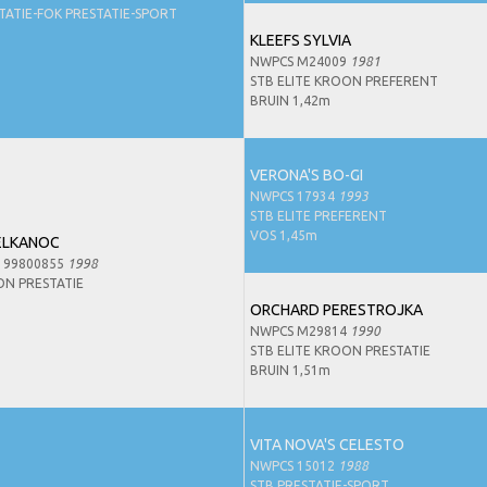
STATIE-FOK PRESTATIE-SPORT
KLEEFS SYLVIA
NWPCS M24009
1981
STB ELITE KROON PREFERENT
BRUIN 1,42m
VERONA'S BO-GI
NWPCS 17934
1993
STB ELITE PREFERENT
VOS 1,45m
ELKANOC
199800855
1998
ON PRESTATIE
ORCHARD PERESTROJKA
NWPCS M29814
1990
STB ELITE KROON PRESTATIE
BRUIN 1,51m
VITA NOVA'S CELESTO
NWPCS 15012
1988
STB PRESTATIE-SPORT