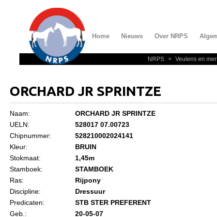
Home
Nieuws
Over NRPS
Alge
NRPS
>
Veulens en mer
Home
Nieuws
ORCHARD JR SPRINTZE
Over NRPS
Naam:
ORCHARD JR SPRINTZE
Bestuur NRPS
UELN:
528017 07.00723
Lidmaatschap NRPS
Chipnummer:
528210002024141
Kleur:
BRUIN
Informatie
Stokmaat:
1,45m
Lid worden
Stamboek:
STAMBOEK
Ras:
Rijpony
Statuten en reglementen
Discipline:
Dressuur
Privacyverklaring
Predicaten:
STB STER PREFERENT
Geb.:
20-05-07
Algemeen