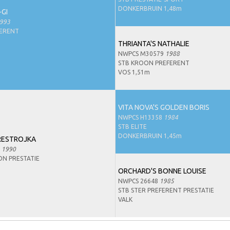
DONKERBRUIN 1,48m
-GI
993
FERENT
THRIANTA'S NATHALIE
NWPCS M30579
1988
STB KROON PREFERENT
VOS 1,51m
VITA NOVA'S GOLDEN BORIS
NWPCS H13358
1984
STB ELITE
DONKERBRUIN 1,45m
RESTROJKA
4
1990
ON PRESTATIE
ORCHARD'S BONNE LOUISE
NWPCS 26648
1985
STB STER PREFERENT PRESTATIE
VALK