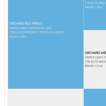
Evenementen
STB ELITE PRE
BRUIN 1,46m
NRPS Select Sale
NRPS Keuringen
ORCHARD RED PRINCE
Hengstenkeuring
NWPCS 528017200200849
2002
STB ELITE PREFERENT PRESTATIE-SPORT
Regionale Keuringen
BRUIN 1,48m
Nationale Keuring
Late Veulenkeuring
ORCHARD WI
NWPCS 528017
ABOP
STB ELITE KRO
Sport
BRUIN 1,51m
Wereldkampioenschap Jonge Paarden
Dutch Pony Championship
Evenementen
Arabian Horse Events