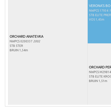
Arabissimo
VERONA'S BO
Veulenregistratie
NWPCS 17934
1
STB ELITE PRE
Veulens en merries
VOS 1,45m
Zoek een NRPS paard
PEDIGREE ONLINE
ORCHARD ANATEVKA
NWPCS 0200337
2002
Informatie aan je paard of pony toevoegen
STB STER
BRUIN 1,54m
Onze fokkerij
Fokkerij informatie
ORCHARD PE
Fokprogramma's en registratie
NWPCS M2981
STB ELITE KRO
Informatie veulen registratie
BRUIN 1,51m
Veulen registratie
NRPS-Boegbeeld
Predicaten