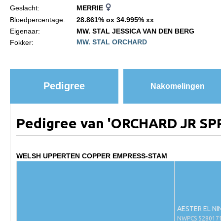
Geslacht:
MERRIE
Paardenpaspoort aanvragen
Bloedpercentage:
28.861% ox 34.995% xx
Eigenaar:
MW. STAL JESSICA VAN DEN BERG
Import registratie
MW. STAL ORCHARD
Fokker:
Veulenregistratie
I&R Registratie
Informatie overschrijven paspoort
Pedigree
Nakomelingen
Formulier overschrijven op naam
Animal Health Regulation
Pedigree van 'ORCHARD JR SP
Gids voor Goede Praktijken
Marktplaats
WELSH UPPERTEN COPPER EMPRESS-STAM
Tarievenlijst
Veel gestelde vragen
Webshop
AESTER EL NI
NWPCS 528017