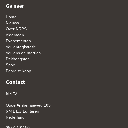
Bestuur Regio West
Ga naar
Regio Zuid
Home
Bestuur Regio Zuid
Nieuws
Over NRPS
Word vrijiwilliger
Algemeen
Evenementen
KALENDER
Veulenregistratie
Evenementen
Veulens en merries
Dekhengsten
ACCOUNT AANMAKEN
Sport
Paard te koop
Contact
NRPS
Oude Arnhemseweg 103
6741 EG Lunteren
Nederland
0577-401150