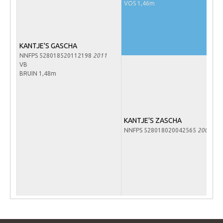
VOS 1,46m
Verrichtingsonderzoek 2020-2021
Verrichtingsonderzoek 2019-2020
KANTJE'S GASCHA
Sport
NNFPS 528018520112198
2011
VB
Paard te koop
BRUIN 1,48m
Inloggen
CONTACT
KANTJE'S ZASCHA
REGIO'S
NNFPS 528018020042565
2004
Regio Noord
Bestuur Regio Noord
Regio Midden
Bestuur Regio Midden
Regio West