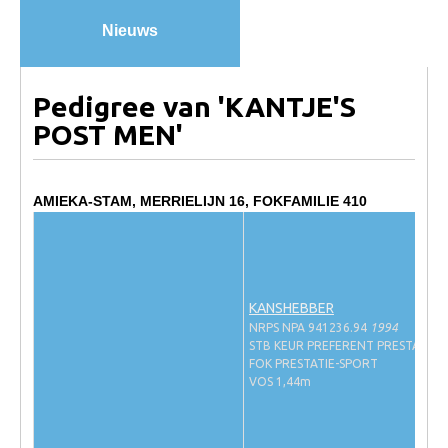
Veulens en merries
Nieuws
Zoek een NRPS paard
PEDIGREE ONLINE
Pedigree van 'KANTJE'S
Informatie aan je paard of pony toevoegen
POST MEN'
Onze fokkerij
Fokkerij informatie
AMIEKA-STAM, MERRIELIJN 16, FOKFAMILIE 410
Fokprogramma's en registratie
Informatie veulen registratie
Veulen registratie
KANSHEBBER
NRPS NPA 941236.94
1994
NRPS-Boegbeeld
STB KEUR PREFERENT PRESTATIE-
Predicaten
FOK PRESTATIE-SPORT
VOS 1,44m
Cornage
Röntgenonderzoek