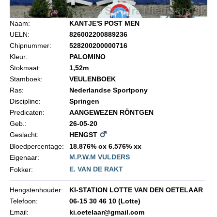
Import registratie
Veulenregistratie
Naam:
KANTJE'S POST MEN
UELN:
826002200889236
I&R Registratie
Chipnummer:
528200200000716
Kleur:
PALOMINO
Informatie overschrijven paspoort
Stokmaat:
1,52m
Formulier overschrijven op naam
Stamboek:
VEULENBOEK
Ras:
Nederlandse Sportpony
Animal Health Regulation
Discipline:
Springen
Gids voor Goede Praktijken
Predicaten:
AANGEWEZEN RÖNTGEN
Geb.:
26-05-20
Marktplaats
Geslacht:
HENGST
Tarievenlijst
Bloedpercentage:
18.876% ox 6.576% xx
M.P.W.M VULDERS
Eigenaar:
Veel gestelde vragen
E. VAN DE RAKT
Fokker:
Webshop
Hengstenhouder:
KI-STATION LOTTE VAN DEN OETELAAR
Evenementen
Telefoon:
06-15 30 46 10 (Lotte)
NRPS Select Sale
Email:
ki.oetelaar@gmail.com