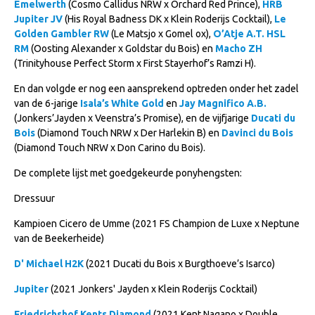
Emelwerth
(Cosmo Callidus NRW x Orchard Red Prince),
HRB
Jupiter JV
(His Royal Badness DK x Klein Roderijs Cocktail),
Le
Verrichtingsonderzoek 2020-2021
Golden Gambler RW
(Le Matsjo x Gomel ox),
O’Atje A.T. HSL
Verrichtingsonderzoek 2019-2020
RM
(Oosting Alexander x Goldstar du Bois) en
Macho ZH
(Trinityhouse Perfect Storm x First Stayerhof’s Ramzi H).
Sport
En dan volgde er nog een aansprekend optreden onder het zadel
Paard te koop
van de 6-jarige
Isala’s White Gold
en
Jay Magnifico A.B.
(Jonkers’Jayden x Veenstra’s Promise), en de vijfjarige
Ducati du
Inloggen
Bois
(Diamond Touch NRW x Der Harlekin B) en
Davinci du Bois
(Diamond Touch NRW x Don Carino du Bois).
CONTACT
De complete lijst met goedgekeurde ponyhengsten:
REGIO'S
Dressuur
Regio Noord
Bestuur Regio Noord
Kampioen Cicero de Umme (2021 FS Champion de Luxe x Neptune
van de Beekerheide)
Regio Midden
D' Michael H2K
(2021 Ducati du Bois x Burgthoeve’s Isarco)
Bestuur Regio Midden
Jupiter
(2021 Jonkers' Jayden x Klein Roderijs Cocktail)
Regio West
Friedrichshof Kents Diamond
(2021 Kent Nagano x Double