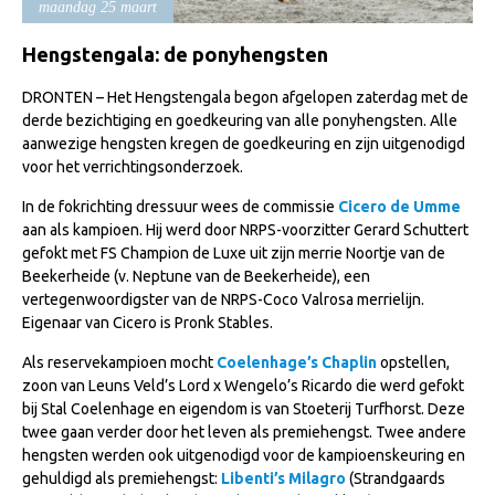
maandag 25 maart
Import registratie
Veulenregistratie
Hengstengala: de ponyhengsten
I&R Registratie
DRONTEN – Het Hengstengala begon afgelopen zaterdag met de
derde bezichtiging en goedkeuring van alle ponyhengsten. Alle
Informatie overschrijven paspoort
aanwezige hengsten kregen de goedkeuring en zijn uitgenodigd
voor het verrichtingsonderzoek.
Formulier overschrijven op naam
Animal Health Regulation
In de fokrichting dressuur wees de commissie
Cicero de Umme
aan als kampioen. Hij werd door NRPS-voorzitter Gerard Schuttert
Gids voor Goede Praktijken
gefokt met FS Champion de Luxe uit zijn merrie Noortje van de
Beekerheide (v. Neptune van de Beekerheide), een
Marktplaats
vertegenwoordigster van de NRPS-Coco Valrosa merrielijn.
Tarievenlijst
Eigenaar van Cicero is Pronk Stables.
Veel gestelde vragen
Als reservekampioen mocht
Coelenhage’s Chaplin
opstellen,
zoon van Leuns Veld’s Lord x Wengelo’s Ricardo die werd gefokt
Webshop
bij Stal Coelenhage en eigendom is van Stoeterij Turfhorst. Deze
twee gaan verder door het leven als premiehengst. Twee andere
Evenementen
hengsten werden ook uitgenodigd voor de kampioenskeuring en
NRPS Select Sale
gehuldigd als premiehengst:
Libenti’s Milagro
(Strandgaards