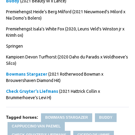
Buddy
(2021 Beauty W x Lance)
Premiehengst Heide’s Berg Milford (2021 Nieuwmoed's Milord x
Nia Domo’s Bolero)
Premiehengst Isala’s White Fox (2020, Leuns Veld's Winston jr x
Krimh ox)
Springen
Kampioen Devon Turfhorst (2020 Daho du Paradis x Woldhoeve’s
Silco)
Bowmans Stargazer
(2021 Rotherwood Bowman x
Brouwershaven Diamond Hit)
Check Gruyter’s Liefmans
(2021 Hattrick Collin x
Brummerhoeve's Levi H)
Tagged horses:
BOWMANS STARGAZER
BUDDY
CAPPUCCINO VAN PAEMEL