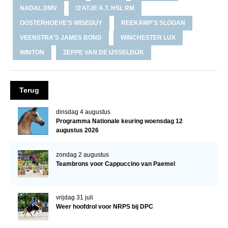
NADAL DMV
O'ATJE A.T. HSL RM
OOSTERHOEVE'S WISEGUY
REEKAMP'S SLOGAN
VEENSTRA'S JAMES BOND
WINCHESTER LUX
WINTON
ZEPPE VAN DE IJSSELDIJK
Terug
dinsdag 4 augustus
Programma Nationale keuring woensdag 12
augustus 2026
zondag 2 augustus
Teambrons voor Cappuccino van Paemel
vrijdag 31 juli
Weer hoofdrol voor NRPS bij DPC