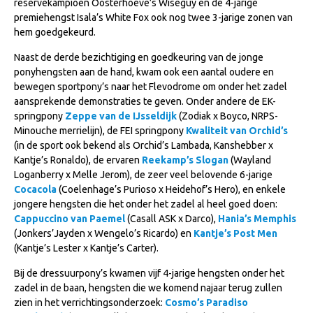
reservekampioen Oosterhoeve’s Wiseguy en de 4-jarige
WBSFH
premiehengst Isala’s White Fox ook nog twee 3-jarige zonen van
hem goedgekeurd.
Dekhengsten
Naast de derde bezichtiging en goedkeuring van de jonge
Zoek een hengst
ponyhengsten aan de hand, kwam ook een aantal oudere en
HENGSTEN ONLINE
bewegen sportpony’s naar het Flevodrome om onder het zadel
aansprekende demonstraties te geven. Onder andere de EK-
Hengstenselectie
springpony
Zeppe van de IJsseldijk
(Zodiak x Boyco, NRPS-
Minouche merrielijn), de FEI springpony
Kwaliteit van Orchid’s
Informatie Hengstenkeuring
(in de sport ook bekend als Orchid’s Lambada, Kanshebber x
AANMELDEN HENGSTENKEURING ONDER HET
Kantje’s Ronaldo), de ervaren
Reekamp’s Slogan
(Wayland
ZADEL 2026
Loganberry x Melle Jerom), de zeer veel belovende 6-jarige
Cocacola
(Coelenhage’s Purioso x Heidehof’s Hero), en enkele
Verrichtingsonderzoek NRPS
jongere hengsten die het onder het zadel al heel goed doen:
Verrichtingsonderzoek 2025-2026
Cappuccino van Paemel
(Casall ASK x Darco),
Hania’s Memphis
(Jonkers’Jayden x Wengelo’s Ricardo) en
Kantje’s Post Men
Verrichtingsonderzoek 2024-2025
(Kantje’s Lester x Kantje’s Carter).
Verrichtingsonderzoek 2023-2024
Bij de dressuurpony’s kwamen vijf 4-jarige hengsten onder het
zadel in de baan, hengsten die we komend najaar terug zullen
Verrichtingsonderzoek 2022-2023
zien in het verrichtingsonderzoek:
Cosmo’s Paradiso
Verrichtingsonderzoek 2021-2022