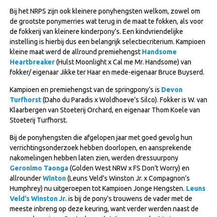
Veulens en merries
Bij het NRPS zijn ook kleinere ponyhengsten welkom, zowel om
de grootste ponymerries wat terug in de maat te fokken, als voor
Zoek een NRPS paard
de fokkerij van kleinere kinderpony’s. Een kindvriendelijke
instelling is hierbij dus een belangrijk selectiecriterium. Kampioen
PEDIGREE ONLINE
kleine maat werd de allround premiehengst
Handsome
Informatie aan je paard of pony toevoegen
Heartbreaker
(Hulst Moonlight x Cal me Mr. Handsome) van
fokker/ eigenaar Jikke ter Haar en mede-eigenaar Bruce Buyserd.
Onze fokkerij
Kampioen en premiehengst van de springpony’s is
Devon
Fokkerij informatie
Turfhorst
(Daho du Paradis x Woldhoeve’s Silco). Fokker is W. van
Klaarbergen van Stoeterij Orchard, en eigenaar Thom Koele van
Fokprogramma's en registratie
Stoeterij Turfhorst.
Informatie veulen registratie
Bij de ponyhengsten die afgelopen jaar met goed gevolg hun
Veulen registratie
verrichtingsonderzoek hebben doorlopen, en aansprekende
nakomelingen hebben laten zien, werden dressuurpony
NRPS-Boegbeeld
Geronimo Taonga
(Golden West NRW x FS Don’t Worry) en
Predicaten
allrounder
Winton
(Leuns Veld’s Winston Jr. x Compagnon’s
Humphrey) nu uitgeroepen tot Kampioen Jonge Hengsten.
Leuns
Cornage
Veld’s Winston Jr.
is bij de pony’s trouwens de vader met de
meeste inbreng op deze keuring, want verder werden naast de
Röntgenonderzoek