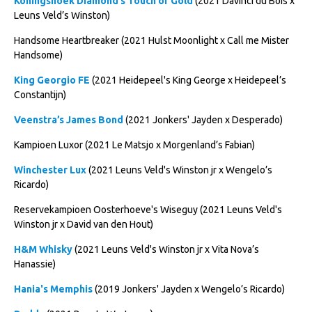
Koningshoek Diamond’s Touch of Gold
(2021 Davinci du Bois x
Leuns Veld’s Winston)
Handsome Heartbreaker (2021 Hulst Moonlight x Call me Mister
Handsome)
King Georgio FE
(2021 Heidepeel's King George x Heidepeel’s
Constantijn)
Veenstra’s James Bond
(2021 Jonkers' Jayden x Desperado)
Kampioen Luxor (2021 Le Matsjo x Morgenland’s Fabian)
Winchester Lux
(2021 Leuns Veld's Winston jr x Wengelo’s
Ricardo)
Reservekampioen Oosterhoeve's Wiseguy (2021 Leuns Veld's
Winston jr x David van den Hout)
H&M Whisky
(2021 Leuns Veld's Winston jr x Vita Nova’s
Hanassie)
Hania's Memphis
(2019 Jonkers' Jayden x Wengelo’s Ricardo)