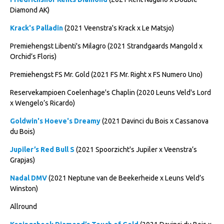
Bestuur Regio West
Diamond AK)
Regio Zuid
Krack's Palladin
(2021 Veenstra's Krack x Le Matsjo)
Bestuur Regio Zuid
Premiehengst Libenti's Milagro (2021 Strandgaards Mangold x
Word vrijiwilliger
Orchid’s Floris)
KALENDER
Premiehengst FS Mr. Gold (2021 FS Mr. Right x FS Numero Uno)
Evenementen
Reservekampioen Coelenhage's Chaplin (2020 Leuns Veld's Lord
x Wengelo’s Ricardo)
ACCOUNT AANMAKEN
Goldwin's Hoeve's Dreamy
(2021 Davinci du Bois x Cassanova
du Bois)
Jupiler’s Red Bull S
(2021 Spoorzicht's Jupiler x Veenstra’s
Grapjas)
Nadal DMV
(2021 Neptune van de Beekerheide x Leuns Veld’s
Winston)
Allround