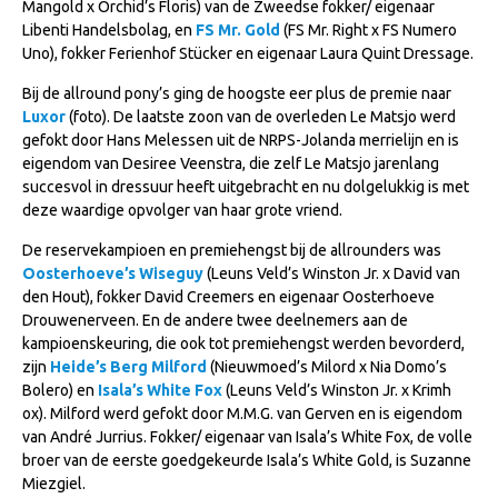
Mangold x Orchid’s Floris) van de Zweedse fokker/ eigenaar
NRPS Keuringen
Libenti Handelsbolag, en
FS Mr. Gold
(FS Mr. Right x FS Numero
Uno), fokker Ferienhof Stücker en eigenaar Laura Quint Dressage.
Hengstenkeuring
Bij de allround pony’s ging de hoogste eer plus de premie naar
Regionale Keuringen
Luxor
(foto). De laatste zoon van de overleden Le Matsjo werd
Nationale Keuring
gefokt door Hans Melessen uit de NRPS-Jolanda merrielijn en is
eigendom van Desiree Veenstra, die zelf Le Matsjo jarenlang
Late Veulenkeuring
succesvol in dressuur heeft uitgebracht en nu dolgelukkig is met
deze waardige opvolger van haar grote vriend.
ABOP
Sport
De reservekampioen en premiehengst bij de allrounders was
Oosterhoeve’s Wiseguy
(Leuns Veld’s Winston Jr. x David van
Wereldkampioenschap Jonge Paarden
den Hout), fokker David Creemers en eigenaar Oosterhoeve
Drouwenerveen. En de andere twee deelnemers aan de
Dutch Pony Championship
kampioenskeuring, die ook tot premiehengst werden bevorderd,
Evenementen
zijn
Heide’s Berg Milford
(Nieuwmoed’s Milord x Nia Domo’s
Bolero) en
Isala’s White Fox
(Leuns Veld’s Winston Jr. x Krimh
Arabian Horse Events
ox). Milford werd gefokt door M.M.G. van Gerven en is eigendom
van André Jurrius. Fokker/ eigenaar van Isala’s White Fox, de volle
Arabissimo
broer van de eerste goedgekeurde Isala’s White Gold, is Suzanne
Veulenregistratie
Miezgiel.