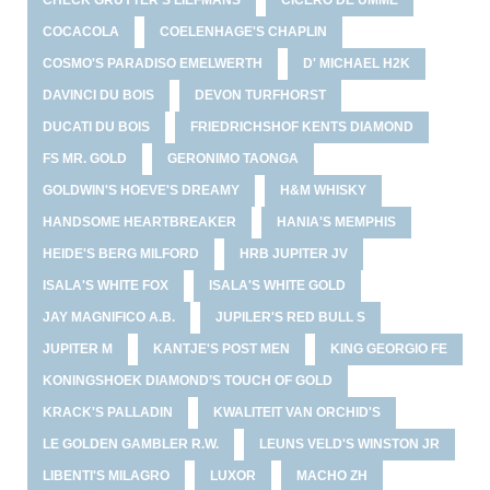
CHECK GRUYTER'S LIEFMANS
CICERO DE UMME
COCACOLA
COELENHAGE'S CHAPLIN
COSMO'S PARADISO EMELWERTH
D' MICHAEL H2K
DAVINCI DU BOIS
DEVON TURFHORST
DUCATI DU BOIS
FRIEDRICHSHOF KENTS DIAMOND
FS MR. GOLD
GERONIMO TAONGA
GOLDWIN'S HOEVE'S DREAMY
H&M WHISKY
HANDSOME HEARTBREAKER
HANIA'S MEMPHIS
HEIDE'S BERG MILFORD
HRB JUPITER JV
ISALA'S WHITE FOX
ISALA'S WHITE GOLD
JAY MAGNIFICO A.B.
JUPILER'S RED BULL S
JUPITER M
KANTJE'S POST MEN
KING GEORGIO FE
KONINGSHOEK DIAMOND’S TOUCH OF GOLD
KRACK'S PALLADIN
KWALITEIT VAN ORCHID'S
LE GOLDEN GAMBLER R.W.
LEUNS VELD'S WINSTON JR
LIBENTI'S MILAGRO
LUXOR
MACHO ZH