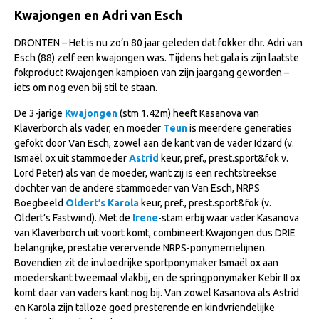
Import registratie
Kwajongen en Adri van Esch
Veulenregistratie
DRONTEN – Het is nu zo’n 80 jaar geleden dat fokker dhr. Adri van
Esch (88) zelf een kwajongen was. Tijdens het gala is zijn laatste
I&R Registratie
fokproduct Kwajongen kampioen van zijn jaargang geworden –
Informatie overschrijven paspoort
iets om nog even bij stil te staan.
Formulier overschrijven op naam
De 3-jarige
Kwajongen
(stm 1.42m) heeft Kasanova van
Klaverborch als vader, en moeder
Teun
is meerdere generaties
Animal Health Regulation
gefokt door Van Esch, zowel aan de kant van de vader Idzard (v.
Gids voor Goede Praktijken
Ismaël ox uit stammoeder
Astrid
keur, pref., prest.sport&fok v.
Lord Peter) als van de moeder, want zij is een rechtstreekse
Marktplaats
dochter van de andere stammoeder van Van Esch, NRPS
Boegbeeld
Oldert’s Karola
keur, pref., prest.sport&fok (v.
Tarievenlijst
Oldert’s Fastwind). Met de
Irene
-stam erbij waar vader Kasanova
Veel gestelde vragen
van Klaverborch uit voort komt, combineert Kwajongen dus DRIE
belangrijke, prestatie verervende NRPS-ponymerrielijnen.
Webshop
Bovendien zit de invloedrijke sportponymaker Ismaël ox aan
moederskant tweemaal vlakbij, en de springponymaker Kebir II ox
Evenementen
komt daar van vaders kant nog bij. Van zowel Kasanova als Astrid
en Karola zijn talloze goed presterende en kindvriendelijke
NRPS Select Sale