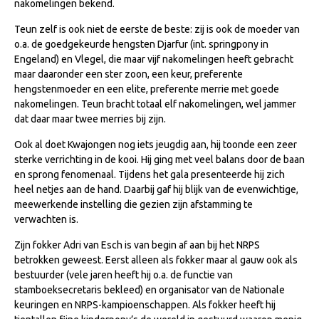
nakomelingen bekend.
NRPS Keuringen
Teun zelf is ook niet de eerste de beste: zij is ook de moeder van
Hengstenkeuring
o.a. de goedgekeurde hengsten Djarfur (int. springpony in
Engeland) en Vlegel, die maar vijf nakomelingen heeft gebracht
Regionale Keuringen
maar daaronder een ster zoon, een keur, preferente
Nationale Keuring
hengstenmoeder en een elite, preferente merrie met goede
nakomelingen. Teun bracht totaal elf nakomelingen, wel jammer
Late Veulenkeuring
dat daar maar twee merries bij zijn.
ABOP
Ook al doet Kwajongen nog iets jeugdig aan, hij toonde een zeer
sterke verrichting in de kooi. Hij ging met veel balans door de baan
Sport
en sprong fenomenaal. Tijdens het gala presenteerde hij zich
Wereldkampioenschap Jonge Paarden
heel netjes aan de hand. Daarbij gaf hij blijk van de evenwichtige,
meewerkende instelling die gezien zijn afstamming te
Dutch Pony Championship
verwachten is.
Evenementen
Zijn fokker Adri van Esch is van begin af aan bij het NRPS
Arabian Horse Events
betrokken geweest. Eerst alleen als fokker maar al gauw ook als
bestuurder (vele jaren heeft hij o.a. de functie van
Arabissimo
stamboeksecretaris bekleed) en organisator van de Nationale
keuringen en NRPS-kampioenschappen. Als fokker heeft hij
Veulenregistratie