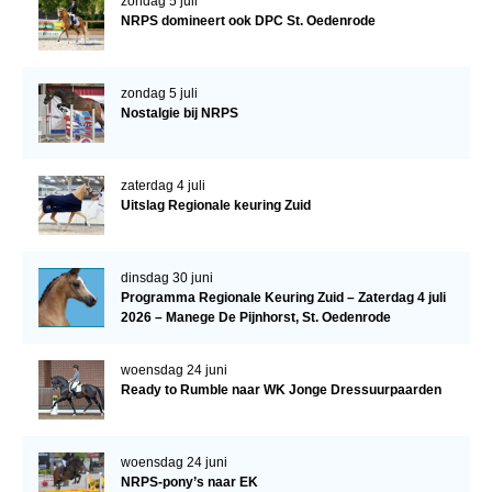
zondag 5 juli
Bestuur Regio West
NRPS domineert ook DPC St. Oedenrode
Regio Zuid
Bestuur Regio Zuid
zondag 5 juli
Nostalgie bij NRPS
Word vrijiwilliger
KALENDER
zaterdag 4 juli
Evenementen
Uitslag Regionale keuring Zuid
ACCOUNT AANMAKEN
dinsdag 30 juni
Programma Regionale Keuring Zuid – Zaterdag 4 juli
2026 – Manege De Pijnhorst, St. Oedenrode
woensdag 24 juni
Ready to Rumble naar WK Jonge Dressuurpaarden
woensdag 24 juni
NRPS-pony’s naar EK