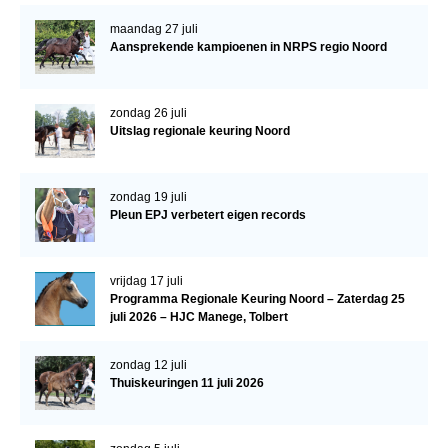
maandag 27 juli
Verrichtingsonderzoek 2020-2021
Aansprekende kampioenen in NRPS regio Noord
Verrichtingsonderzoek 2019-2020
Sport
zondag 26 juli
Uitslag regionale keuring Noord
Paard te koop
Inloggen
zondag 19 juli
CONTACT
Pleun EPJ verbetert eigen records
REGIO'S
vrijdag 17 juli
Regio Noord
Programma Regionale Keuring Noord – Zaterdag 25
Bestuur Regio Noord
juli 2026 – HJC Manege, Tolbert
Regio Midden
zondag 12 juli
Thuiskeuringen 11 juli 2026
Bestuur Regio Midden
Regio West