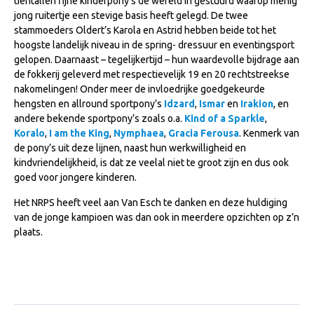
tientallen fijne kinderpony’s de wereld in gestuurd waarop menig
Veulens en merries
jong ruitertje een stevige basis heeft gelegd. De twee
stammoeders Oldert’s Karola en Astrid hebben beide tot het
Zoek een NRPS paard
hoogste landelijk niveau in de spring- dressuur en eventingsport
gelopen. Daarnaast – tegelijkertijd – hun waardevolle bijdrage aan
PEDIGREE ONLINE
de fokkerij geleverd met respectievelijk 19 en 20 rechtstreekse
Informatie aan je paard of pony toevoegen
nakomelingen! Onder meer de invloedrijke goedgekeurde
hengsten en allround sportpony’s
Idzard
,
Ismar
en
Irakion
, en
Onze fokkerij
andere bekende sportpony’s zoals o.a.
Kind of a Sparkle
,
Koralo
,
I am the King
,
Nymphaea
,
Gracia Ferousa
. Kenmerk van
Fokkerij informatie
de pony’s uit deze lijnen, naast hun werkwilligheid en
Fokprogramma's en registratie
kindvriendelijkheid, is dat ze veelal niet te groot zijn en dus ook
goed voor jongere kinderen.
Informatie veulen registratie
Het NRPS heeft veel aan Van Esch te danken en deze huldiging
Veulen registratie
van de jonge kampioen was dan ook in meerdere opzichten op z’n
NRPS-Boegbeeld
plaats.
Predicaten
Cornage
Röntgenonderzoek