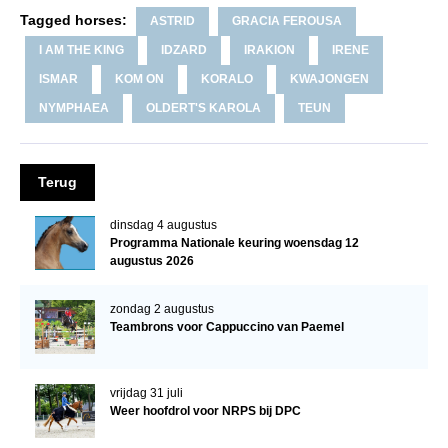
WBSFH
Tagged horses:
ASTRID
GRACIA FEROUSA
I AM THE KING
IDZARD
IRAKION
IRENE
Dekhengsten
ISMAR
KOM ON
KORALO
KWAJONGEN
Zoek een hengst
NYMPHAEA
OLDERT'S KAROLA
TEUN
HENGSTEN ONLINE
Hengstenselectie
Terug
Informatie Hengstenkeuring
AANMELDEN HENGSTENKEURING ONDER HET
dinsdag 4 augustus
ZADEL 2026
Programma Nationale keuring woensdag 12
augustus 2026
Verrichtingsonderzoek NRPS
zondag 2 augustus
Verrichtingsonderzoek 2025-2026
Teambrons voor Cappuccino van Paemel
Verrichtingsonderzoek 2024-2025
Verrichtingsonderzoek 2023-2024
vrijdag 31 juli
Weer hoofdrol voor NRPS bij DPC
Verrichtingsonderzoek 2022-2023
Verrichtingsonderzoek 2021-2022