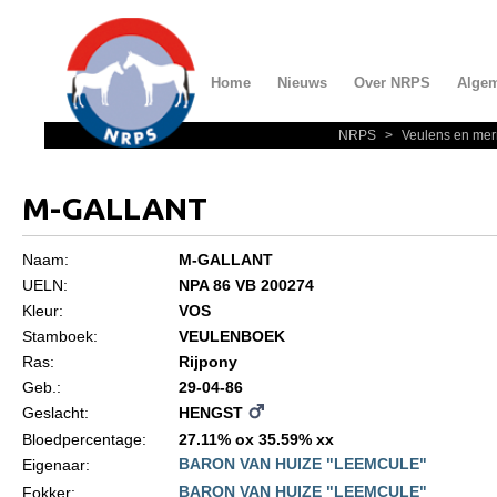
Home
Nieuws
Over NRPS
Alge
NRPS
>
Veulens en mer
Home
Nieuws
M-GALLANT
Over NRPS
Naam:
M-GALLANT
Bestuur NRPS
UELN:
NPA 86 VB 200274
Lidmaatschap NRPS
Kleur:
VOS
Stamboek:
VEULENBOEK
Informatie
Ras:
Rijpony
Lid worden
Geb.:
29-04-86
Geslacht:
HENGST
Statuten en reglementen
Bloedpercentage:
27.11% ox 35.59% xx
Privacyverklaring
BARON VAN HUIZE "LEEMCULE"
Eigenaar:
Algemeen
BARON VAN HUIZE "LEEMCULE"
Fokker: