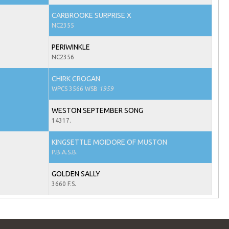
CARBROOKE SURPRISE X
NC2355
PERIWINKLE
NC2356
CHIRK CROGAN
WPCS 3566 WSB
1959
WESTON SEPTEMBER SONG
14317.
KINGSETTLE MOIDORE OF MUSTON
P.B.A.S.B.
GOLDEN SALLY
3660 F.S.