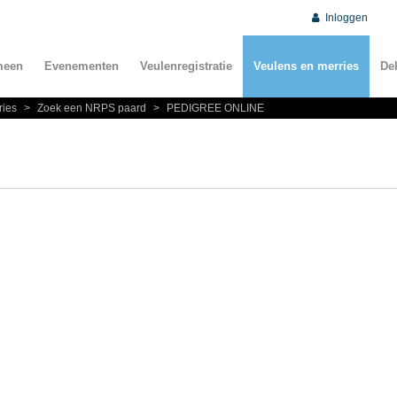
Inloggen
meen
Evenementen
Veulenregistratie
Veulens en merries
De
ries
>
Zoek een NRPS paard
>
PEDIGREE ONLINE