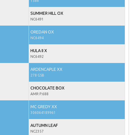
1586
SUMMER HILL OX
NC6491
OREDAN OX
NC6494
HULA II X
NC6492
ARDENCAPLE XX
278 GSB
CHOCOLATE BOX
AMR P.688
MC GREDY XX
306064189961
AUTUMN LEAF
NC2357