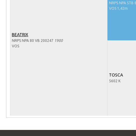
Arabissimo
NRPS NPA STB 
VOS 1,42m
Veulenregistratie
Veulens en merries
Zoek een NRPS paard
BEATRIX
NRPS NPA 80 VB 200247
1980
PEDIGREE ONLINE
VOS
Informatie aan je paard of pony toevoegen
Onze fokkerij
TOSCA
Fokkerij informatie
5602 K
Fokprogramma's en registratie
Informatie veulen registratie
Veulen registratie
NRPS-Boegbeeld
Predicaten