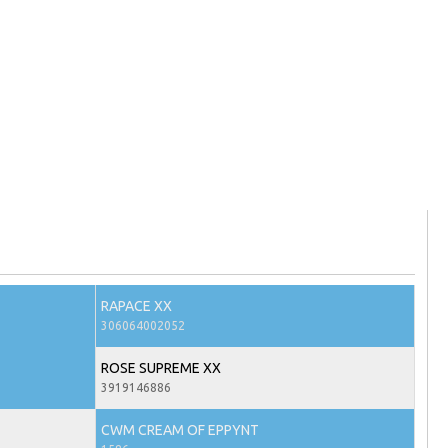
RAPACE XX
306064002052
ROSE SUPREME XX
3919146886
CWM CREAM OF EPPYNT