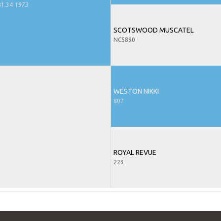
81.34
1973
SCOTSWOOD MUSCATEL
NC5890
WESTON NIKKI
807
ROYAL REVUE
223