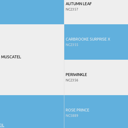
AUTUMN LEAF
NC2357
CARBROOKE SURPRISE X
NC2355
 MUSCATEL
PERIWINKLE
NC2356
ROSE PRINCE
NC5889
EIL