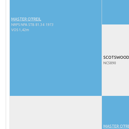
Evenementen
NRPS Select Sale
MASTER O'FREIL
NRPS Keuringen
NRPS NPA STB 81.34
1973
VOS 1,42m
Hengstenkeuring
Regionale Keuringen
Nationale Keuring
SCOTSWOOD
Late Veulenkeuring
NC5890
ABOP
Sport
Wereldkampioenschap Jonge Paarden
Dutch Pony Championship
Evenementen
Arabian Horse Events
MASTER O'FR