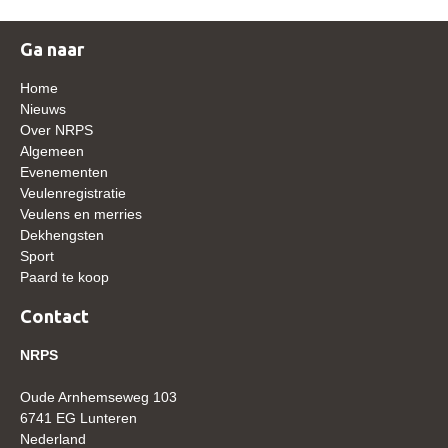
WBSFH
Ga naar
Dekhengsten
Zoek een hengst
Home
Nieuws
HENGSTEN ONLINE
Over NRPS
Algemeen
Hengstenselectie
Evenementen
Informatie Hengstenkeuring
Veulenregistratie
Veulens en merries
AANMELDEN HENGSTENKEURING ONDER HET
Dekhengsten
ZADEL 2026
Sport
Paard te koop
Verrichtingsonderzoek NRPS
Verrichtingsonderzoek 2025-2026
Contact
Verrichtingsonderzoek 2024-2025
NRPS
Verrichtingsonderzoek 2023-2024
Oude Arnhemseweg 103
Verrichtingsonderzoek 2022-2023
6741 EG Lunteren
Nederland
Verrichtingsonderzoek 2021-2022