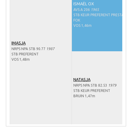
ISMAËL OX
Veulens en merries
AVS A 206
1965
STB KEUR PREFERENT PRESTATIE-
Zoek een NRPS paard
FOK
VOS 1,46m
PEDIGREE ONLINE
Informatie aan je paard of pony toevoegen
IMASJA
Onze fokkerij
NRPS NPA STB 90.77
1987
STB PREFERENT
Fokkerij informatie
VOS 1,48m
Fokprogramma's en registratie
Informatie veulen registratie
NATASJA
NRPS NPA STB 82.53
1979
Veulen registratie
STB KEUR PREFERENT
BRUIN 1,47m
NRPS-Boegbeeld
Predicaten
Cornage
Röntgenonderzoek