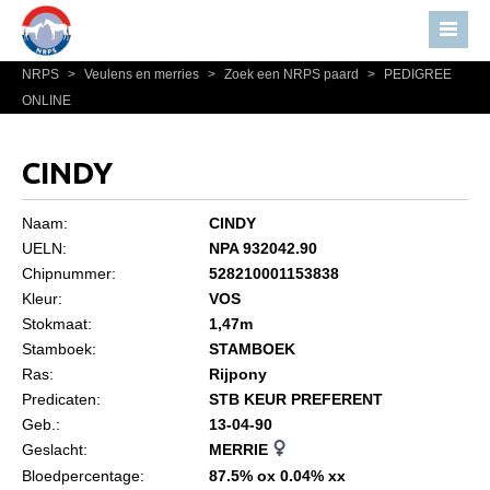
NRPS
>
Veulens en merries
>
Zoek een NRPS paard
>
PEDIGREE
Home
ONLINE
Nieuws
Over NRPS
CINDY
Bestuur NRPS
Naam:
CINDY
Lidmaatschap NRPS
UELN:
NPA 932042.90
Chipnummer:
528210001153838
Informatie
Kleur:
VOS
Lid worden
Stokmaat:
1,47m
Statuten en reglementen
Stamboek:
STAMBOEK
Ras:
Rijpony
Privacyverklaring
Predicaten:
STB KEUR PREFERENT
Geb.:
13-04-90
Algemeen
Geslacht:
MERRIE
Paardenpaspoort aanvragen
Bloedpercentage:
87.5% ox 0.04% xx