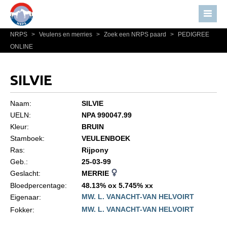
NRPS
>
Veulens en merries
>
Zoek een NRPS paard
>
PEDIGREE
Home
ONLINE
Nieuws
Over NRPS
SILVIE
Bestuur NRPS
Naam:
SILVIE
Lidmaatschap NRPS
UELN:
NPA 990047.99
Kleur:
BRUIN
Informatie
Stamboek:
VEULENBOEK
Lid worden
Ras:
Rijpony
Statuten en reglementen
Geb.:
25-03-99
Geslacht:
MERRIE
Privacyverklaring
Bloedpercentage:
48.13% ox 5.745% xx
MW. L. VANACHT-VAN HELVOIRT
Algemeen
Eigenaar:
MW. L. VANACHT-VAN HELVOIRT
Fokker:
Paardenpaspoort aanvragen