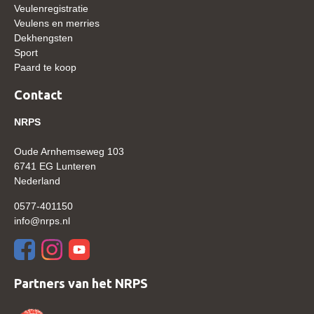
Veulenregistratie
WBSFH
Veulens en merries
Dekhengsten
Dekhengsten
Sport
Zoek een hengst
Paard te koop
HENGSTEN ONLINE
Contact
Hengstenselectie
NRPS
Informatie Hengstenkeuring
Oude Arnhemseweg 103
AANMELDEN HENGSTENKEURING ONDER HET
6741 EG Lunteren
ZADEL 2026
Nederland
Verrichtingsonderzoek NRPS
0577-401150
Verrichtingsonderzoek 2025-2026
info@nrps.nl
Verrichtingsonderzoek 2024-2025
Verrichtingsonderzoek 2023-2024
Partners van het NRPS
Verrichtingsonderzoek 2022-2023
Verrichtingsonderzoek 2021-2022