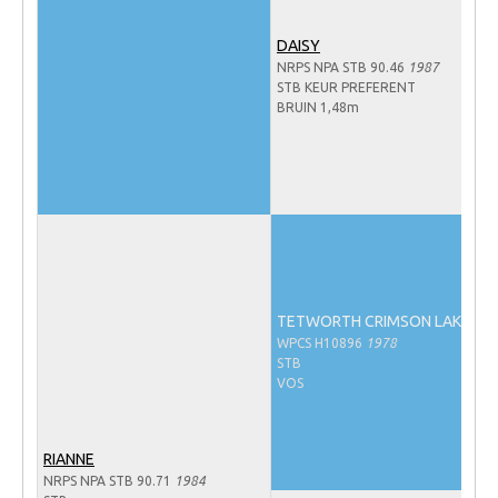
NRPS Keuringen
DAISY
Hengstenkeuring
NRPS NPA STB 90.46
1987
STB KEUR PREFERENT
Regionale Keuringen
BRUIN 1,48m
Nationale Keuring
Late Veulenkeuring
ABOP
Sport
Wereldkampioenschap Jonge Paarden
TETWORTH CRIMSON LAKE
Dutch Pony Championship
WPCS H10896
1978
Evenementen
STB
VOS
Arabian Horse Events
Arabissimo
RIANNE
Veulenregistratie
NRPS NPA STB 90.71
1984