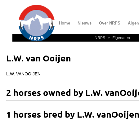
Home
Nieuws
Over NRPS
Alge
NRPS
>
Eigenaren
Home
Nieuws
L.W. van Ooijen
Over NRPS
Bestuur NRPS
L.W. VANOOIJEN
Lidmaatschap NRPS
2 horses owned by L.W. vanOoi
Informatie
Lid worden
1 horses bred by L.W. vanOoije
Statuten en reglementen
Privacyverklaring
Algemeen