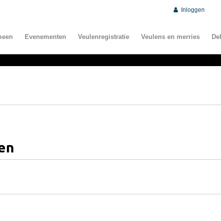
Inloggen
meen
Evenementen
Veulenregistratie
Veulens en merries
De
jen
n