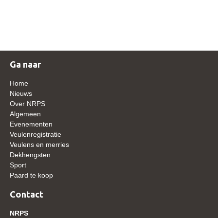
NRPS Keuringen
Hengstenkeuring
Regionale Keuringen
Nationale Keuring
Ga naar
Late Veulenkeuring
Home
ABOP
Nieuws
Over NRPS
Sport
Algemeen
Evenementen
Wereldkampioenschap Jonge Paarden
Veulenregistratie
Dutch Pony Championship
Veulens en merries
Dekhengsten
Evenementen
Sport
Paard te koop
Arabian Horse Events
Arabissimo
Contact
Veulenregistratie
NRPS