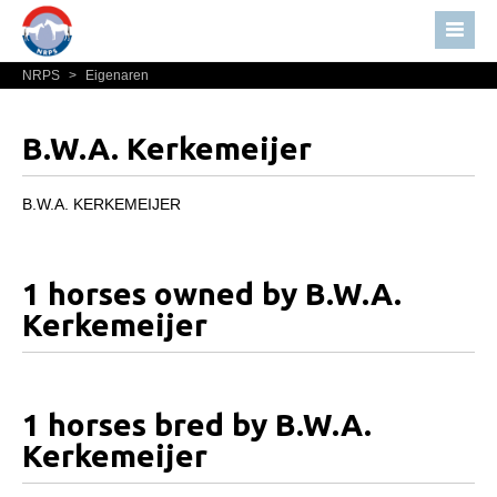
NRPS
>
Eigenaren
Home
Nieuws
B.W.A. Kerkemeijer
Over NRPS
Bestuur NRPS
B.W.A. KERKEMEIJER
Lidmaatschap NRPS
Informatie
1 horses owned by B.W.A.
Lid worden
Kerkemeijer
Statuten en reglementen
Privacyverklaring
1 horses bred by B.W.A.
Algemeen
Kerkemeijer
Paardenpaspoort aanvragen