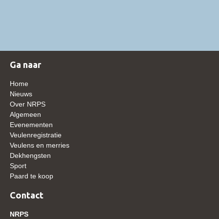
NRPS Keuringen
Hengstenkeuring
Regionale Keuringen
Nationale Keuring
Ga naar
Late Veulenkeuring
Home
ABOP
Nieuws
Over NRPS
Sport
Algemeen
Evenementen
Wereldkampioenschap Jonge Paarden
Veulenregistratie
Dutch Pony Championship
Veulens en merries
Dekhengsten
Evenementen
Sport
Paard te koop
Arabian Horse Events
Arabissimo
Contact
Veulenregistratie
NRPS