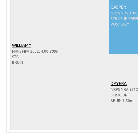
Arabissimo
CASPER
Veulenregistratie
NRPS NPA 9100
STB KEUR PRE
Veulens en merries
VOS 1,45m
Zoek een NRPS paard
PEDIGREE ONLINE
WILLIAMY
NRPS NPA 200234.00
2000
Informatie aan je paard of pony toevoegen
STB
BRUIN
Onze fokkerij
Fokkerij informatie
DAYERA
Fokprogramma's en registratie
NRPS NRA 9312
STB KEUR
Informatie veulen registratie
BRUIN 1,50m
Veulen registratie
NRPS-Boegbeeld
Predicaten