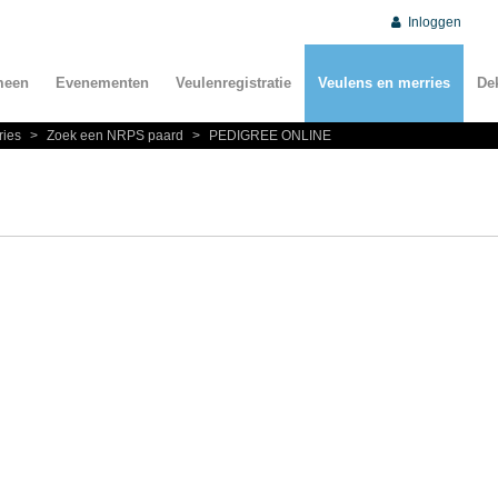
Inloggen
meen
Evenementen
Veulenregistratie
Veulens en merries
De
ries
>
Zoek een NRPS paard
>
PEDIGREE ONLINE