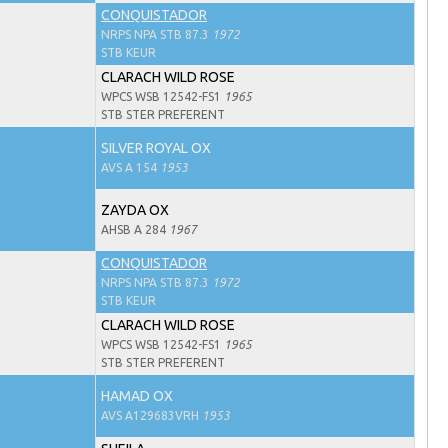
CONQUISTADOR
NRPS NPA STB 87.3
1972
STB KEUR
CLARACH WILD ROSE
WPCS WSB 12542-FS1
1965
STB STER PREFERENT
SILVER ROYAL OX
AVS A 154
1953
ZAYDA OX
AHSB A 284
1967
CONQUISTADOR
NRPS NPA STB 87.3
1972
STB KEUR
CLARACH WILD ROSE
WPCS WSB 12542-FS1
1965
STB STER PREFERENT
HAMAD OX
AVS A129683VRH
1953