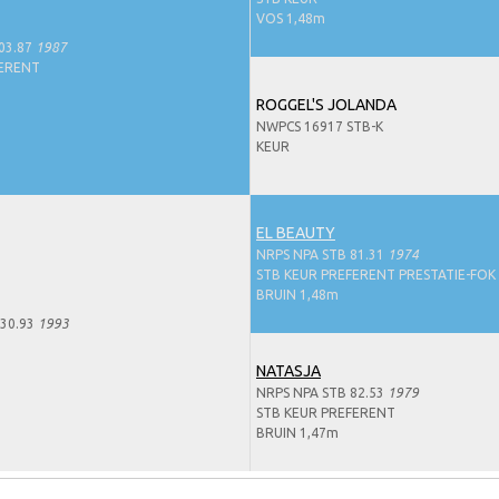
VOS 1,48m
03.87
1987
FERENT
ROGGEL'S JOLANDA
NWPCS 16917 STB-K
KEUR
EL BEAUTY
NRPS NPA STB 81.31
1974
STB KEUR PREFERENT PRESTATIE-FOK
BRUIN 1,48m
30.93
1993
NATASJA
NRPS NPA STB 82.53
1979
STB KEUR PREFERENT
BRUIN 1,47m