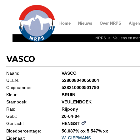
Home
Nieuws
Over NRPS
Alge
NRPS
>
Veulens en mer
Home
Nieuws
VASCO
Over NRPS
Naam:
VASCO
Bestuur NRPS
UELN:
528008040050304
Lidmaatschap NRPS
Chipnummer:
528210000501790
Kleur:
BRUIN
Informatie
Stamboek:
VEULENBOEK
Lid worden
Ras:
Rijpony
Geb.:
20-04-04
Statuten en reglementen
Geslacht:
HENGST
Privacyverklaring
Bloedpercentage:
56.087% ox 5.547% xx
W. GIEPMANS
Eigenaar:
Algemeen