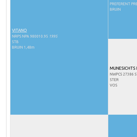
Evenementen
PREFERENT PRE
BRUIN
NRPS Select Sale
NRPS Keuringen
VITANO
Hengstenkeuring
NRPS NPA 980010.95
1995
STB
Regionale Keuringen
BRUIN 1,48m
Nationale Keuring
Late Veulenkeuring
MUNESICHTS 
NWPCS 27386 S
ABOP
STER
Sport
VOS
Wereldkampioenschap Jonge Paarden
Dutch Pony Championship
Evenementen
Arabian Horse Events