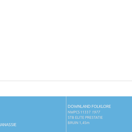
DOWNLAND FOLKLORE
NWPCS 11337
1977
STB ELITE PRESTATIE
BRUIN 1,45m
HANASSIE