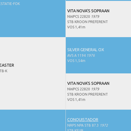
STATIE-FOK
VITA NOVA'S SOPRAAN
NWPCS 22820
1979
STB KROON PREFERENT
VOS 1,41m
SILVER GENERAL OX
AVS A 1194
1976
VOS 1,54m
EASTER
TB-K
VITA NOVA'S SOPRAAN
NWPCS 22820
1979
STB KROON PREFERENT
VOS 1,41m
CONQUISTADOR
NRPS NPA STB 87.3
1972
STB KEUR