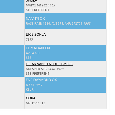
SHEILA
NWPCS M1202
1965
STB PREFERENT
NAIVNYI OX
RASB RASB 1586, AVS 375, AHR 272703
1965
EIK'S SONJA
7873
EL MALAAK OX
AVS A 600
STB
LELAN VAN STAL DE LIEMERS
NRPS NPA STB 84.47
1970
STB PREFERENT
FAIR DAYMOND OX
A 366
1969
KEUR
CORA
NNFPS 11312