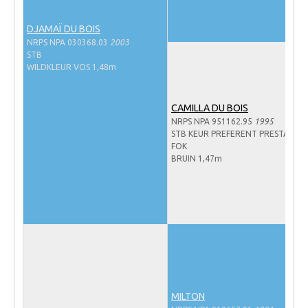
Veulens en merries
DJAMAÏ DU BOIS
Zoek een NRPS paard
NRPS NPA 030368.03
2003
STB
PEDIGREE ONLINE
WILDKLEUR VOS 1,48m
Informatie aan je paard of pony toevoegen
CAMILLA DU BOIS
Onze fokkerij
NRPS NPA 951162.95
1995
Fokkerij informatie
STB KEUR PREFERENT PRESTATIE-
FOK
Fokprogramma's en registratie
BRUIN 1,47m
Informatie veulen registratie
Veulen registratie
NRPS-Boegbeeld
Predicaten
Cornage
MILTON
Röntgenonderzoek