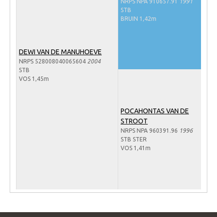
NRPS NPA 910657.91
1991
WBSFH
STB
BRUIN 1,42m
Dekhengsten
Zoek een hengst
DEWI VAN DE MANUHOEVE
HENGSTEN ONLINE
NRPS 528008040065604
2004
STB
Hengstenselectie
VOS 1,45m
Informatie Hengstenkeuring
AANMELDEN HENGSTENKEURING ONDER HET
POCAHONTAS VAN DE
ZADEL 2026
STROOT
NRPS NPA 960391.96
1996
Verrichtingsonderzoek NRPS
STB STER
VOS 1,41m
Verrichtingsonderzoek 2025-2026
Verrichtingsonderzoek 2024-2025
Verrichtingsonderzoek 2023-2024
Verrichtingsonderzoek 2022-2023
Verrichtingsonderzoek 2021-2022