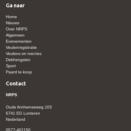
Ga naar
Verrichtingsonderzoek 2020-2021
Home
Verrichtingsonderzoek 2019-2020
Nieuws
Over NRPS
Sport
Algemeen
Paard te koop
Evenementen
Veulenregistratie
Inloggen
Veulens en merries
Dekhengsten
CONTACT
Sport
Paard te koop
REGIO'S
Contact
Regio Noord
Bestuur Regio Noord
NRPS
Regio Midden
Oude Arnhemseweg 103
6741 EG Lunteren
Bestuur Regio Midden
Nederland
Regio West
0577-401150