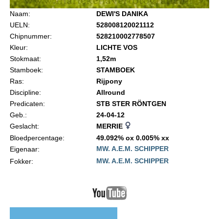
Import registratie
Naam:
DEWI'S DANIKA
Veulenregistratie
UELN:
528008120021112
Chipnummer:
528210002778507
I&R Registratie
Kleur:
LICHTE VOS
Informatie overschrijven paspoort
Stokmaat:
1,52m
Stamboek:
STAMBOEK
Formulier overschrijven op naam
Ras:
Rijpony
Animal Health Regulation
Discipline:
Allround
Predicaten:
STB STER RÖNTGEN
Gids voor Goede Praktijken
Geb.:
24-04-12
Marktplaats
Geslacht:
MERRIE
Bloedpercentage:
49.092% ox 0.005% xx
Tarievenlijst
MW. A.E.M. SCHIPPER
Eigenaar:
Veel gestelde vragen
MW. A.E.M. SCHIPPER
Fokker:
Webshop
Evenementen
NRPS Select Sale