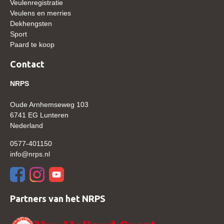
Veulenregistratie
Bestuur Regio West
Veulens en merries
Regio Zuid
Dekhengsten
Sport
Bestuur Regio Zuid
Paard te koop
Word vrijiwilliger
Contact
KALENDER
NRPS
Evenementen
Oude Arnhemseweg 103
ACCOUNT AANMAKEN
6741 EG Lunteren
Nederland
0577-401150
info@nrps.nl
Partners van het NRPS