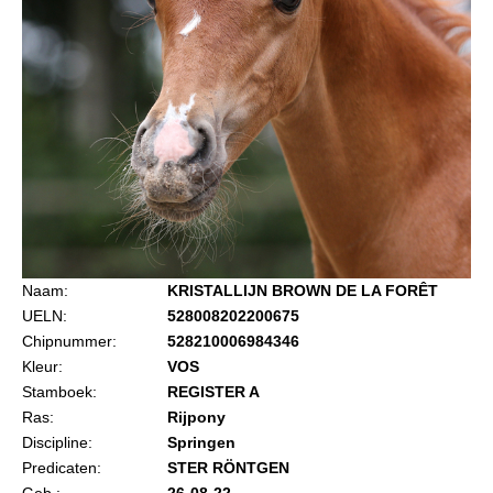
Import registratie
Veulenregistratie
I&R Registratie
Informatie overschrijven paspoort
Formulier overschrijven op naam
Animal Health Regulation
Gids voor Goede Praktijken
Marktplaats
Naam:
KRISTALLIJN BROWN DE LA FORÊT
UELN:
528008202200675
Tarievenlijst
Chipnummer:
528210006984346
Veel gestelde vragen
Kleur:
VOS
Stamboek:
REGISTER A
Webshop
Ras:
Rijpony
Evenementen
Discipline:
Springen
Predicaten:
STER RÖNTGEN
NRPS Select Sale
Geb.:
26-08-22