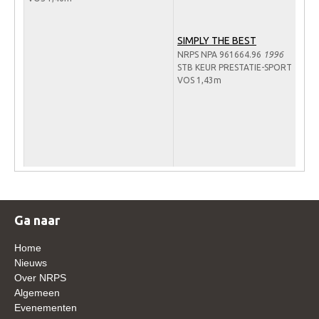
Verrichtingsonderzoek 2020-2021
SIMPLY THE BEST
Verrichtingsonderzoek 2019-2020
NRPS NPA 961664.96
1996
STB KEUR PRESTATIE-SPORT
Sport
VOS 1,43m
Paard te koop
Inloggen
CONTACT
REGIO'S
Regio Noord
Ga naar
Bestuur Regio Noord
Home
Regio Midden
Nieuws
Bestuur Regio Midden
Over NRPS
Algemeen
Regio West
Evenementen