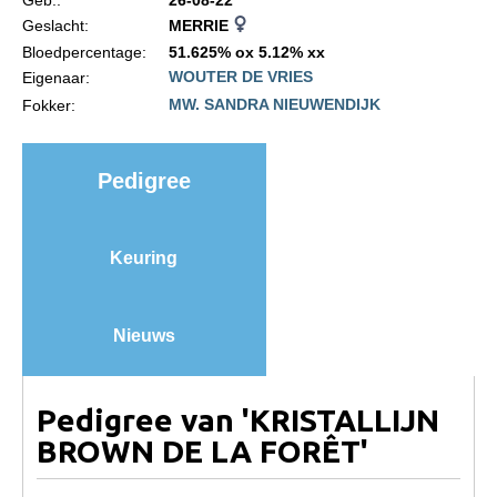
NRPS Keuringen
Geslacht:
MERRIE
Bloedpercentage:
51.625% ox 5.12% xx
Hengstenkeuring
WOUTER DE VRIES
Eigenaar:
Regionale Keuringen
MW. SANDRA NIEUWENDIJK
Fokker:
Nationale Keuring
Late Veulenkeuring
Pedigree
ABOP
Sport
Keuring
Wereldkampioenschap Jonge Paarden
Dutch Pony Championship
Nieuws
Evenementen
Arabian Horse Events
Pedigree van 'KRISTALLIJN
Arabissimo
BROWN DE LA FORÊT'
Veulenregistratie