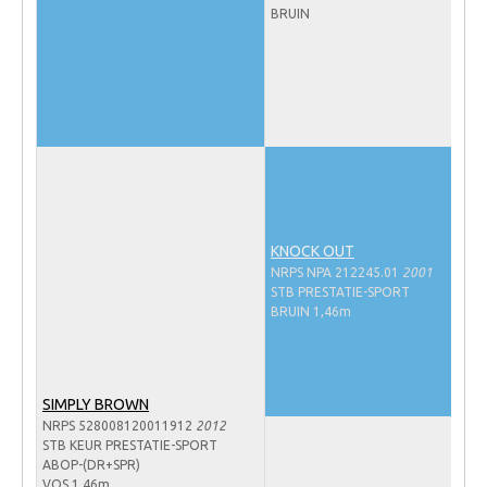
BRUIN
WBSFH
Dekhengsten
Zoek een hengst
HENGSTEN ONLINE
Hengstenselectie
Informatie Hengstenkeuring
AANMELDEN HENGSTENKEURING ONDER HET
KNOCK OUT
ZADEL 2026
NRPS NPA 212245.01
2001
STB PRESTATIE-SPORT
Verrichtingsonderzoek NRPS
BRUIN 1,46m
Verrichtingsonderzoek 2025-2026
Verrichtingsonderzoek 2024-2025
SIMPLY BROWN
Verrichtingsonderzoek 2023-2024
NRPS 528008120011912
2012
STB KEUR PRESTATIE-SPORT
Verrichtingsonderzoek 2022-2023
ABOP-(DR+SPR)
VOS 1,46m
Verrichtingsonderzoek 2021-2022