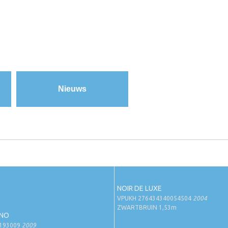
Nieuws
NOIR DE LUXE
VPUKH 276434340054504
2004
ZWARTBRUIN 1,53m
UNO
0193009
2009