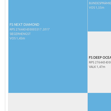
Evenementen
BUNDESPRÄMI
VOS 1,55m
NRPS Select Sale
NRPS Keuringen
FS NEXT DIAMOND
Hengstenkeuring
RPS 276443430005517
2017
SIEGERHENGST
Regionale Keuringen
VOS 1,45m
Nationale Keuring
Late Veulenkeuring
FS DEEP OCE
ABOP
RPS 27644343
VALK 1,47m
Sport
Wereldkampioenschap Jonge Paarden
Dutch Pony Championship
Evenementen
Arabian Horse Events