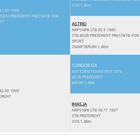
VOS 1,46m
15.89
1989
TGEN PREFERENT PRESTATIE-FOK
ORT
ASTRID
NRPS NPA STB 85.9
1980
STB KEUR PREFERENT PRESTATIE-FOK 
SPORT
ZWARTBRUIN 1,46m
CONDOR OX
AVS 528001000001830
1979
KEUR PREFERENT
BRUIN 1,48m
42.90
1990
FERENT
IMASJA
NRPS NPA STB 90.77
1987
STB PREFERENT
VOS 1,48m