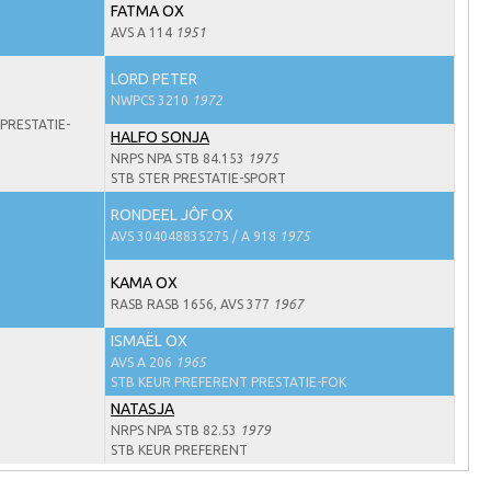
FATMA OX
AVS A 114
1951
LORD PETER
NWPCS 3210
1972
PRESTATIE-
HALFO SONJA
NRPS NPA STB 84.153
1975
STB STER PRESTATIE-SPORT
RONDEEL JÔF OX
AVS 304048835275 / A 918
1975
KAMA OX
RASB RASB 1656, AVS 377
1967
ISMAËL OX
AVS A 206
1965
STB KEUR PREFERENT PRESTATIE-FOK
NATASJA
NRPS NPA STB 82.53
1979
STB KEUR PREFERENT