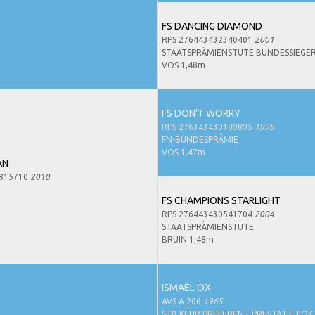
E
FS DANCING DIAMOND
RPS 276443432340401
2001
STAATSPRÄMIENSTUTE BUNDESSIEGE
VOS 1,48m
FS DON'T WORRY
RPS 276343439189895
1995
FN-BUNDESPRÄMIE
VOS 1,47m
AN
0815710
2010
FS CHAMPIONS STARLIGHT
RPS 276443430541704
2004
STAATSPRÄMIENSTUTE
BRUIN 1,48m
ISMAËL OX
AVS A 206
1965
STB KEUR PREFERENT PRESTATIE-FOK