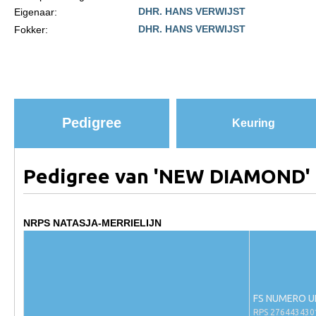
DHR. HANS VERWIJST
Eigenaar:
Paardenpaspoort aanvragen
DHR. HANS VERWIJST
Fokker:
Import registratie
Veulenregistratie
I&R Registratie
Informatie overschrijven paspoort
Pedigree
Keuring
Formulier overschrijven op naam
Animal Health Regulation
Pedigree van 'NEW DIAMOND'
Gids voor Goede Praktijken
Marktplaats
NRPS NATASJA-MERRIELIJN
Tarievenlijst
Veel gestelde vragen
Webshop
FS NUMERO 
RPS 27644343