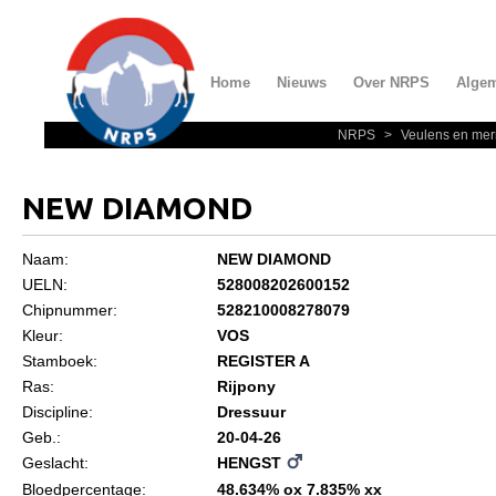
Home
Nieuws
Over NRPS
Alge
NRPS
>
Veulens en mer
Home
Nieuws
NEW DIAMOND
Over NRPS
Naam:
NEW DIAMOND
Bestuur NRPS
UELN:
528008202600152
Lidmaatschap NRPS
Chipnummer:
528210008278079
Kleur:
VOS
Informatie
Stamboek:
REGISTER A
Lid worden
Ras:
Rijpony
Discipline:
Dressuur
Statuten en reglementen
Geb.:
20-04-26
Privacyverklaring
Geslacht:
HENGST
Bloedpercentage:
48.634% ox 7.835% xx
Algemeen