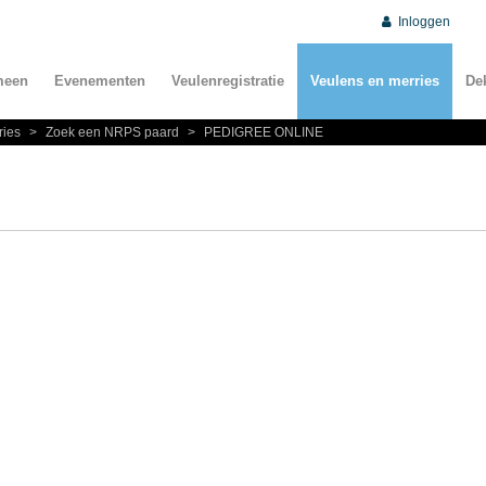
Inloggen
meen
Evenementen
Veulenregistratie
Veulens en merries
De
ries
>
Zoek een NRPS paard
>
PEDIGREE ONLINE