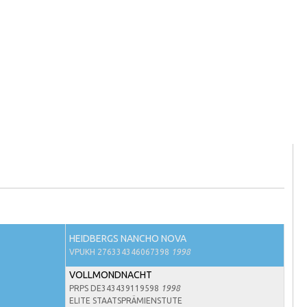
HEIDBERGS NANCHO NOVA
VPUKH 276334346067398
1998
VOLLMONDNACHT
PRPS DE343439119598
1998
ELITE STAATSPRÄMIENSTUTE