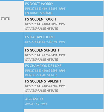
FS DON'T WORRY
RPS 276343439189895
1995
FN-BUNDESPRÄMIE
RSTUTE
FS GOLDEN TOUCH
RPS 276343430618097
1997
STAATSPRÄMIENSTUTE
FS DACAPO DORO
RPS 276343447540191
1991
FS GOLDEN SUNLIGHT
RPS 276343447540491
1991
STAATSPRÄMIENSTUTE
FS CHAMPION DE LUXE
RPS 276343430672598
1998
BUNDESSCHAU SIEGER
FS GOLDEN STARLIGHT
RPS 276443430541704
1996
STAATSPRÄMIENSTUTE
ABIRAM OX
AVS A 169
1961