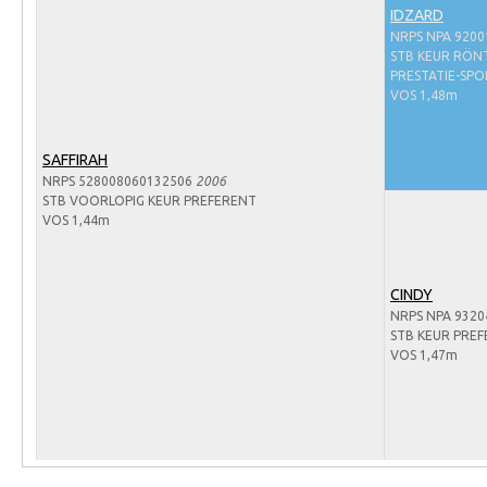
Arabissimo
IDZARD
NRPS NPA 9200
Veulenregistratie
STB KEUR RÖN
PRESTATIE-SP
Veulens en merries
VOS 1,48m
Zoek een NRPS paard
PEDIGREE ONLINE
SAFFIRAH
NRPS 528008060132506
2006
Informatie aan je paard of pony toevoegen
STB VOORLOPIG KEUR PREFERENT
VOS 1,44m
Onze fokkerij
Fokkerij informatie
CINDY
Fokprogramma's en registratie
NRPS NPA 9320
STB KEUR PRE
Informatie veulen registratie
VOS 1,47m
Veulen registratie
NRPS-Boegbeeld
Predicaten