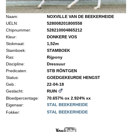
Import registratie
Veulenregistratie
Naam:
NOXVILLE VAN DE BEEKERHEIDE
UELN:
528008201800558
I&R Registratie
Chipnummer:
528210004865212
Informatie overschrijven paspoort
Kleur:
DONKERE VOS
Stokmaat:
1,52m
Formulier overschrijven op naam
Stamboek:
STAMBOEK
Animal Health Regulation
Ras:
Rijpony
Discipline:
Dressuur
Gids voor Goede Praktijken
Predicaten:
STB RÖNTGEN
Marktplaats
Status:
GOEDGEKEURDE HENGST
Geb.:
22-04-18
Tarievenlijst
Geslacht:
RUIN
Veel gestelde vragen
Bloedpercentage:
70.657% ox 2.924% xx
STAL BEEKERHEIDE
Eigenaar:
Webshop
STAL BEEKERHEIDE
Fokker:
Evenementen
NRPS Select Sale