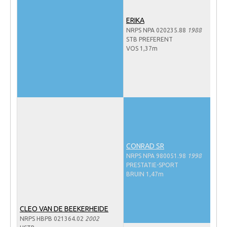
WBSFH
ERIKA
Dekhengsten
NRPS NPA 020235.88
1988
STB PREFERENT
Zoek een hengst
VOS 1,37m
HENGSTEN ONLINE
Hengstenselectie
Informatie Hengstenkeuring
AANMELDEN HENGSTENKEURING ONDER HET
ZADEL 2026
Verrichtingsonderzoek NRPS
CONRAD SR
NRPS NPA 980051.98
1998
Verrichtingsonderzoek 2025-2026
PRESTATIE-SPORT
BRUIN 1,47m
Verrichtingsonderzoek 2024-2025
Verrichtingsonderzoek 2023-2024
CLEO VAN DE BEEKERHEIDE
Verrichtingsonderzoek 2022-2023
NRPS HBPB 021364.02
2002
Verrichtingsonderzoek 2021-2022