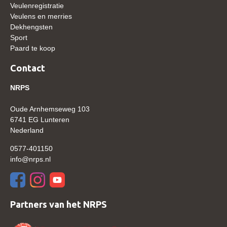
Bestuur Regio West
Veulenregistratie
Veulens en merries
Regio Zuid
Dekhengsten
Sport
Bestuur Regio Zuid
Paard te koop
Word vrijiwilliger
Contact
KALENDER
NRPS
Evenementen
Oude Arnhemseweg 103
ACCOUNT AANMAKEN
6741 EG Lunteren
Nederland
0577-401150
info@nrps.nl
Partners van het NRPS