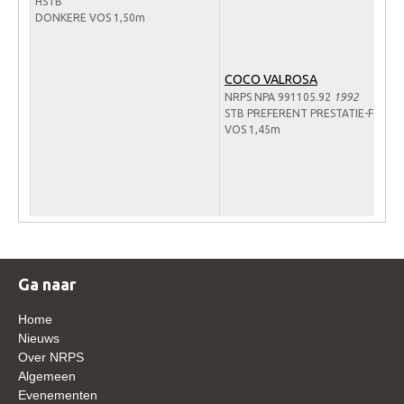
HSTB
DONKERE VOS 1,50m
Verrichtingsonderzoek 2020-2021
Verrichtingsonderzoek 2019-2020
COCO VALROSA
Sport
NRPS NPA 991105.92
1992
STB PREFERENT PRESTATIE-FOK
Paard te koop
VOS 1,45m
Inloggen
CONTACT
REGIO'S
Regio Noord
Ga naar
Bestuur Regio Noord
Regio Midden
Home
Nieuws
Bestuur Regio Midden
Over NRPS
Algemeen
Regio West
Evenementen