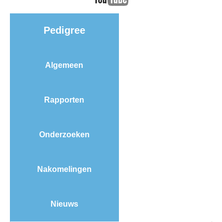
NRPS Keuringen
Hengstenkeuring
Pedigree
Regionale Keuringen
Nationale Keuring
Algemeen
Late Veulenkeuring
ABOP
Rapporten
Sport
Wereldkampioenschap Jonge Paarden
Onderzoeken
Dutch Pony Championship
Evenementen
Nakomelingen
Arabian Horse Events
Arabissimo
Nieuws
Veulenregistratie