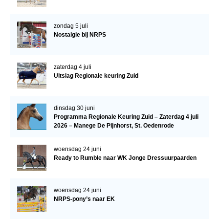
Bestuur Regio West
Regio Zuid
zondag 5 juli
Nostalgie bij NRPS
Bestuur Regio Zuid
Word vrijiwilliger
zaterdag 4 juli
KALENDER
Uitslag Regionale keuring Zuid
Evenementen
ACCOUNT AANMAKEN
dinsdag 30 juni
Programma Regionale Keuring Zuid – Zaterdag 4 juli
2026 – Manege De Pijnhorst, St. Oedenrode
woensdag 24 juni
Ready to Rumble naar WK Jonge Dressuurpaarden
woensdag 24 juni
NRPS-pony’s naar EK