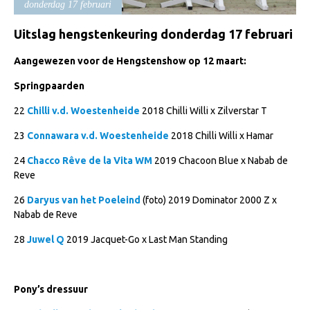
donderdag 17 februari
Import registratie
Uitslag hengstenkeuring donderdag 17 februari
Veulenregistratie
I&R Registratie
Aangewezen voor de Hengstenshow op 12 maart:
Informatie overschrijven paspoort
Springpaarden
Formulier overschrijven op naam
22
Chilli v.d. Woestenheide
2018 Chilli Willi x Zilverstar T
Animal Health Regulation
23
Connawara v.d. Woestenheide
2018 Chilli Willi x Hamar
Gids voor Goede Praktijken
24
Chacco Rêve de la Vita WM
2019 Chacoon Blue x Nabab de
Reve
Marktplaats
26
Daryus van het Poeleind
(foto) 2019 Dominator 2000 Z x
Tarievenlijst
Nabab de Reve
Veel gestelde vragen
28
Juwel Q
2019 Jacquet-Go x Last Man Standing
Webshop
Evenementen
Pony’s dressuur
NRPS Select Sale