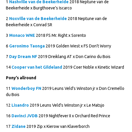
1
Nashville van de Beekerheide
2018 Neptune van de
NRPS Keuringen
Beekerheide x Burgthoeve’s Iscarco
Hengstenkeuring
2
Noxville van de Beekerheide
2018 Neptune van de
Beekerheide x Conrad SR
Regionale Keuringen
3
Monaco WNE
2018 FS Mr. Right x Sorento
Nationale Keuring
6
Geronimo Taonga
2019 Golden West x FS Don't Worry
Late Veulenkeuring
ABOP
7
Day Dream NF
2019 Dreiklang AT x Don Carino du Bois
Sport
14
Cooper van het Gildeland
2019 Coer Noble x Kinetic Wizard
Wereldkampioenschap Jonge Paarden
Pony’s allround
Dutch Pony Championship
11
Wonderboy FN
2019 Leuns Veld's Winston jr x Don Cremello
du Bois
Evenementen
12
Lisandro
2019 Leuns Veld's Winston jr x Le Matsjo
Arabian Horse Events
16
Davinci JVDB
2019 Nightfever II x Orchard Red Prince
Arabissimo
17
Zidane
2019 Zip x Kierow van Klaverborch
Veulenregistratie