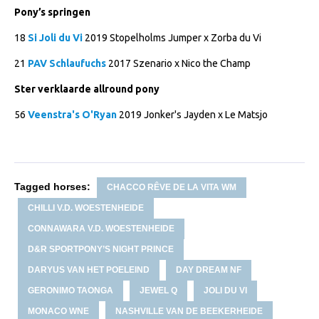
Pony’s springen
Veulens en merries
18
Si Joli du Vi
2019 Stopelholms Jumper x Zorba du Vi
Zoek een NRPS paard
21
PAV Schlaufuchs
2017 Szenario x Nico the Champ
PEDIGREE ONLINE
Informatie aan je paard of pony toevoegen
Ster verklaarde allround pony
Onze fokkerij
56
Veenstra's O'Ryan
2019 Jonker's Jayden x Le Matsjo
Fokkerij informatie
Fokprogramma's en registratie
Tagged horses:
Informatie veulen registratie
CHACCO RÊVE DE LA VITA WM
CHILLI V.D. WOESTENHEIDE
Veulen registratie
CONNAWARA V.D. WOESTENHEIDE
NRPS-Boegbeeld
D&R SPORTPONY’S NIGHT PRINCE
Predicaten
DARYUS VAN HET POELEIND
DAY DREAM NF
Cornage
GERONIMO TAONGA
JEWEL Q
JOLI DU VI
Röntgenonderzoek
MONACO WNE
NASHVILLE VAN DE BEEKERHEIDE