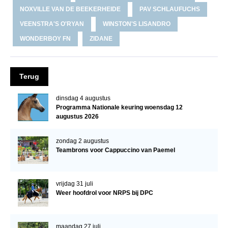
WBSFH
NOXVILLE VAN DE BEEKERHEIDE
PAV SCHLAUFUCHS
VEENSTRA'S O'RYAN
WINSTON'S LISANDRO
Dekhengsten
WONDERBOY FN
ZIDANE
Zoek een hengst
HENGSTEN ONLINE
Terug
Hengstenselectie
Informatie Hengstenkeuring
dinsdag 4 augustus
Programma Nationale keuring woensdag 12
AANMELDEN HENGSTENKEURING ONDER HET
augustus 2026
ZADEL 2026
zondag 2 augustus
Verrichtingsonderzoek NRPS
Teambrons voor Cappuccino van Paemel
Verrichtingsonderzoek 2025-2026
Verrichtingsonderzoek 2024-2025
vrijdag 31 juli
Weer hoofdrol voor NRPS bij DPC
Verrichtingsonderzoek 2023-2024
Verrichtingsonderzoek 2022-2023
maandag 27 juli
Verrichtingsonderzoek 2021-2022