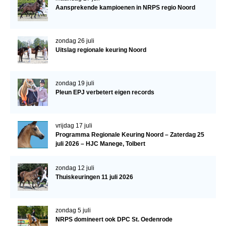
Aansprekende kampioenen in NRPS regio Noord
Verrichtingsonderzoek 2020-2021
Verrichtingsonderzoek 2019-2020
zondag 26 juli
Uitslag regionale keuring Noord
Sport
Paard te koop
zondag 19 juli
Inloggen
Pleun EPJ verbetert eigen records
CONTACT
REGIO'S
vrijdag 17 juli
Programma Regionale Keuring Noord – Zaterdag 25
Regio Noord
juli 2026 – HJC Manege, Tolbert
Bestuur Regio Noord
zondag 12 juli
Thuiskeuringen 11 juli 2026
Regio Midden
Bestuur Regio Midden
zondag 5 juli
Regio West
NRPS domineert ook DPC St. Oedenrode