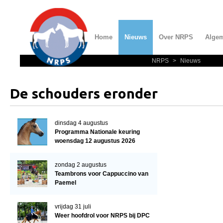
Home
Nieuws
Over NRPS
Alge
NRPS
>
Nieuws
Home
Nieuws
De schouders eronder
Over NRPS
Bestuur NRPS
dinsdag 4 augustus
Programma Nationale keuring
Lidmaatschap NRPS
woensdag 12 augustus 2026
Informatie
zondag 2 augustus
Lid worden
Teambrons voor Cappuccino van
Paemel
Statuten en reglementen
Privacyverklaring
vrijdag 31 juli
Weer hoofdrol voor NRPS bij DPC
Algemeen