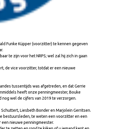
ld Funke Küpper (voorzitter) te kennen gegeven
r.
ar te zijn voor het NRPS; wel zal hij zich in gaan
, de vice voorzitter, totdat er een nieuwe
ndes tussentijds was afgetreden, en dat Gerrie
. Inmiddels heeft onze penningmeester, Bouke
 nog wel de cijfers van 2019 te verzorgen.
Schuttert, Liesbeth Bonder en Marjolein Gerritsen.
e bestuursleden, te weten een voorzitter en een
aar een nieuwe penningmeester.
er te zetten en rond te kijken of u iemand kent en