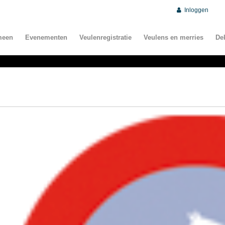
Inloggen
meen
Evenementen
Veulenregistratie
Veulens en merries
De