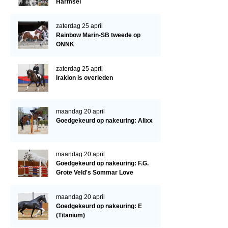
Cornage
Harmsel
Röntgenonderzoek
zaterdag 25 april
Rainbow Marin-SB tweede op
WBSFH
ONNK
Dekhengsten
zaterdag 25 april
Zoek een hengst
Irakion is overleden
HENGSTEN ONLINE
Hengstenselectie
maandag 20 april
Goedgekeurd op nakeuring: Alixx
Informatie Hengstenkeuring
AANMELDEN HENGSTENKEURING ONDER HET ZADEL 2026
maandag 20 april
Verrichtingsonderzoek NRPS
Goedgekeurd op nakeuring: F.G.
Grote Veld's Sommar Love
Verrichtingsonderzoek 2025-2026
Verrichtingsonderzoek 2024-2025
maandag 20 april
Goedgekeurd op nakeuring: E
Verrichtingsonderzoek 2023-2024
(Titanium)