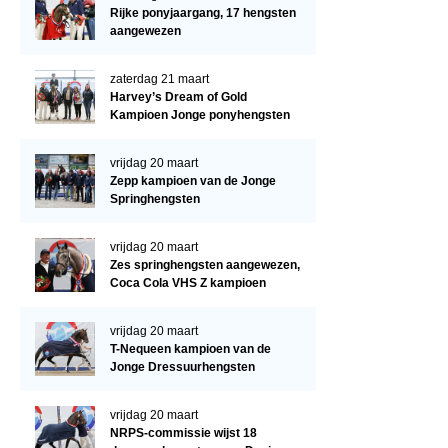
Regio West
Rijke ponyjaargang, 17 hengsten
aangewezen
Bestuur Regio West
Regio Zuid
zaterdag 21 maart
Harvey’s Dream of Gold
Bestuur Regio Zuid
Kampioen Jonge ponyhengsten
Word vrijiwilliger
vrijdag 20 maart
KALENDER
Zepp kampioen van de Jonge
Springhengsten
Evenementen
vrijdag 20 maart
ACCOUNT AANMAKEN
Zes springhengsten aangewezen,
Coca Cola VHS Z kampioen
vrijdag 20 maart
T-Nequeen kampioen van de
Jonge Dressuurhengsten
vrijdag 20 maart
NRPS-commissie wijst 18