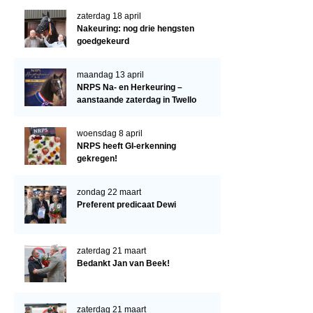
Verrichtingsonderzoek 2022-2023
zaterdag 18 april
Verrichtingsonderzoek 2021-2022
Nakeuring: nog drie hengsten
goedgekeurd
Verrichtingsonderzoek 2020-2021
Verrichtingsonderzoek 2019-2020
maandag 13 april
NRPS Na- en Herkeuring –
Sport
aanstaande zaterdag in Twello
Paard te koop
woensdag 8 april
NRPS heeft GI-erkenning
Inloggen
gekregen!
CONTACT
zondag 22 maart
REGIO'S
Preferent predicaat Dewi
Regio Noord
Bestuur Regio Noord
zaterdag 21 maart
Bedankt Jan van Beek!
Regio Midden
Bestuur Regio Midden
zaterdag 21 maart