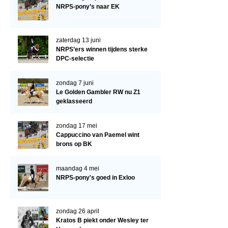
Arabissimo
NRPS-pony’s naar EK
Veulenregistratie
Veulens en merries
zaterdag 13 juni
NRPS’ers winnen tijdens sterke
Zoek een NRPS paard
DPC-selectie
PEDIGREE ONLINE
zondag 7 juni
Informatie aan je paard of pony toevoegen
Le Golden Gambler RW nu Z1
geklasseerd
Onze fokkerij
Fokkerij informatie
zondag 17 mei
Cappuccino van Paemel wint
Fokprogramma's en registratie
brons op BK
Informatie veulen registratie
maandag 4 mei
Veulen registratie
NRPS-pony's goed in Exloo
NRPS-Boegbeeld
zondag 26 april
Predicaten
Kratos B piekt onder Wesley ter