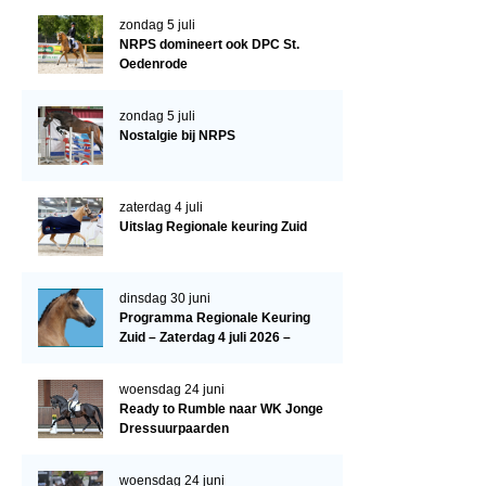
Evenementen
zondag 5 juli
NRPS Select Sale
NRPS domineert ook DPC St.
Oedenrode
NRPS Keuringen
zondag 5 juli
Hengstenkeuring
Nostalgie bij NRPS
Regionale Keuringen
Nationale Keuring
zaterdag 4 juli
Uitslag Regionale keuring Zuid
Late Veulenkeuring
ABOP
dinsdag 30 juni
Sport
Programma Regionale Keuring
Zuid – Zaterdag 4 juli 2026 –
Wereldkampioenschap Jonge Paarden
Manege De Pijnhorst, St.
Dutch Pony Championship
Oedenrode
woensdag 24 juni
Ready to Rumble naar WK Jonge
Evenementen
Dressuurpaarden
Arabian Horse Events
woensdag 24 juni