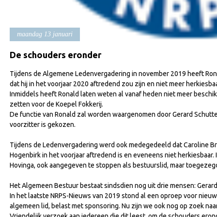
maandag 13 januari
De schouders eronder
Tijdens de Algemene Ledenvergadering in november 2019 heeft Rona
dat hij in het voorjaar 2020 aftredend zou zijn en niet meer herkiesbaa
Inmiddels heeft Ronald laten weten al vanaf heden niet meer beschikba
zetten voor de Koepel Fokkerij.
De functie van Ronald zal worden waargenomen door Gerard Schuttert
voorzitter is gekozen.
Tijdens de Ledenvergadering werd ook medegedeeld dat Caroline Bra
Hogenbirk in het voorjaar aftredend is en eveneens niet herkiesbaar
Hovinga, ook aangegeven te stoppen als bestuurslid, maar toegezegd
Het Algemeen Bestuur bestaat sindsdien nog uit drie mensen: Gerard 
In het laatste NRPS-Nieuws van 2019 stond al een oproep voor nieuw
algemeen lid, belast met sponsoring. Nu zijn we ook nog op zoek n
Vriendelijk verzoek aan iedereen die dit leest, om de schouders erond