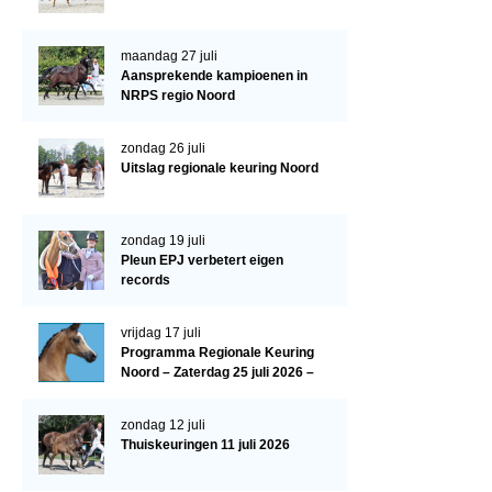
Paardenpaspoort aanvragen
maandag 27 juli
Import registratie
Aansprekende kampioenen in
NRPS regio Noord
Veulenregistratie
I&R Registratie
zondag 26 juli
Uitslag regionale keuring Noord
Informatie overschrijven paspoort
Formulier overschrijven op naam
zondag 19 juli
Pleun EPJ verbetert eigen
Animal Health Regulation
records
Gids voor Goede Praktijken
vrijdag 17 juli
Marktplaats
Programma Regionale Keuring
Noord – Zaterdag 25 juli 2026 –
Tarievenlijst
HJC Manege, Tolbert
Veel gestelde vragen
zondag 12 juli
Thuiskeuringen 11 juli 2026
Webshop