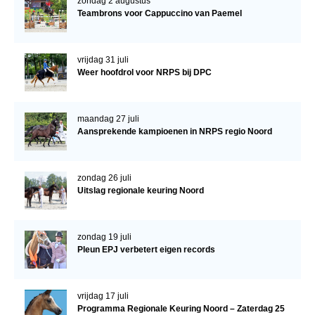
zondag 2 augustus
WBSFH
Teambrons voor Cappuccino van Paemel
Dekhengsten
vrijdag 31 juli
Zoek een hengst
Weer hoofdrol voor NRPS bij DPC
HENGSTEN ONLINE
Hengstenselectie
maandag 27 juli
Aansprekende kampioenen in NRPS regio Noord
Informatie Hengstenkeuring
AANMELDEN HENGSTENKEURING ONDER HET
ZADEL 2026
zondag 26 juli
Uitslag regionale keuring Noord
Verrichtingsonderzoek NRPS
Verrichtingsonderzoek 2025-2026
zondag 19 juli
Verrichtingsonderzoek 2024-2025
Pleun EPJ verbetert eigen records
Verrichtingsonderzoek 2023-2024
Verrichtingsonderzoek 2022-2023
vrijdag 17 juli
Programma Regionale Keuring Noord – Zaterdag 25
Verrichtingsonderzoek 2021-2022