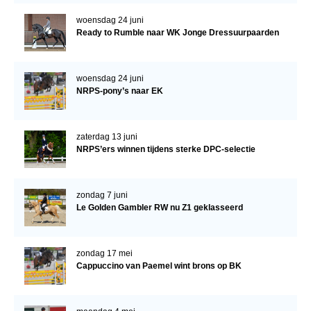
Bestuur Regio West
woensdag 24 juni
Regio Zuid
Ready to Rumble naar WK Jonge Dressuurpaarden
Bestuur Regio Zuid
Word vrijiwilliger
woensdag 24 juni
NRPS-pony’s naar EK
KALENDER
Evenementen
zaterdag 13 juni
NRPS’ers winnen tijdens sterke DPC-selectie
ACCOUNT AANMAKEN
zondag 7 juni
Le Golden Gambler RW nu Z1 geklasseerd
zondag 17 mei
Cappuccino van Paemel wint brons op BK