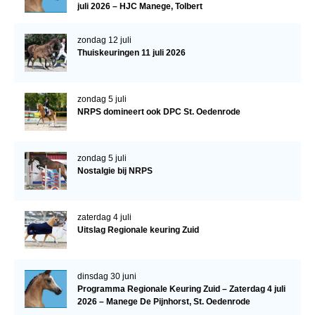
juli 2026 – HJC Manege, Tolbert
Verrichtingsonderzoek 2020-2021
zondag 12 juli
Verrichtingsonderzoek 2019-2020
Thuiskeuringen 11 juli 2026
Sport
Paard te koop
zondag 5 juli
NRPS domineert ook DPC St. Oedenrode
Inloggen
CONTACT
zondag 5 juli
Nostalgie bij NRPS
REGIO'S
Regio Noord
zaterdag 4 juli
Bestuur Regio Noord
Uitslag Regionale keuring Zuid
Regio Midden
Bestuur Regio Midden
dinsdag 30 juni
Programma Regionale Keuring Zuid – Zaterdag 4 juli
Regio West
2026 – Manege De Pijnhorst, St. Oedenrode