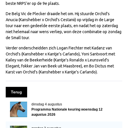
beste NRPS'er op de 9e plaats.
Veulens en merries
De Belg Vic de Plecker draaide het om. Hij stuurde Orchid's
Zoek een NRPS paard
Anucia (Kanshebber x Orchid's Cestanii) op vrijdag in de Large
PEDIGREE ONLINE
tour naar een gedeelde eerste plaats, en nadat het op zaterdag
niet helemaal naar wens verliep, won deze combinatie op zondag
Informatie aan je paard of pony toevoegen
de Small tour.
Onze fokkerij
Verder onderscheidden zich Logan Fiechter met Kadanz van
Orchid's (Kanshebber x Kantje's Carlando), Yoni Santvoort met
Fokkerij informatie
Kailey van de Beekerheide (Kantje's Ronaldo x Leunsveld's
Fokprogramma's en registratie
Elegant, fokker Jan van Beek uit Maasbree), en Bo Dictus met
Karst van Orchid's (Kanshebber x Kantje's Carlando).
Informatie veulen registratie
Veulen registratie
Terug
NRPS-Boegbeeld
Predicaten
dinsdag 4 augustus
Programma Nationale keuring woensdag 12
Cornage
augustus 2026
Röntgenonderzoek