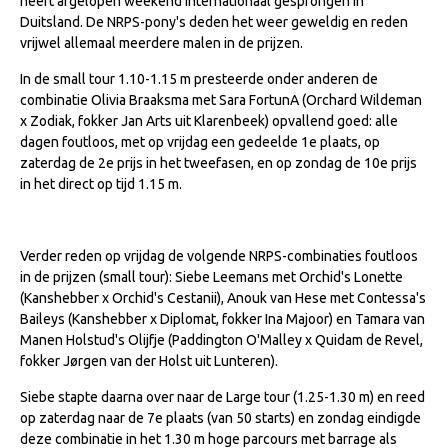
heeft afgelopen weekend internationaal gesprongen in
NRPS Keuringen
Duitsland. De NRPS-pony's deden het weer geweldig en reden
vrijwel allemaal meerdere malen in de prijzen.
Hengstenkeuring
In de small tour 1.10-1.15 m presteerde onder anderen de
Regionale Keuringen
combinatie Olivia Braaksma met Sara FortunA (Orchard Wildeman
x Zodiak, fokker Jan Arts uit Klarenbeek) opvallend goed: alle
Nationale Keuring
dagen foutloos, met op vrijdag een gedeelde 1e plaats, op
Late Veulenkeuring
zaterdag de 2e prijs in het tweefasen, en op zondag de 10e prijs
in het direct op tijd 1.15 m.
ABOP
Sport
Verder reden op vrijdag de volgende NRPS-combinaties foutloos
Wereldkampioenschap Jonge Paarden
in de prijzen (small tour): Siebe Leemans met Orchid's Lonette
Dutch Pony Championship
(Kanshebber x Orchid's Cestanii), Anouk van Hese met Contessa's
Baileys (Kanshebber x Diplomat, fokker Ina Majoor) en Tamara van
Evenementen
Manen Holstud's Olijfje (Paddington O'Malley x Quidam de Revel,
fokker Jørgen van der Holst uit Lunteren).
Arabian Horse Events
Arabissimo
Siebe stapte daarna over naar de Large tour (1.25-1.30 m) en reed
op zaterdag naar de 7e plaats (van 50 starts) en zondag eindigde
Veulenregistratie
deze combinatie in het 1.30 m hoge parcours met barrage als