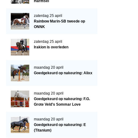
Cornage
Harmsel
Röntgenonderzoek
zaterdag 25 april
Rainbow Marin-SB tweede op
WBSFH
ONNK
Dekhengsten
zaterdag 25 april
Zoek een hengst
Irakion is overleden
HENGSTEN ONLINE
Hengstenselectie
maandag 20 april
Goedgekeurd op nakeuring: Alixx
Informatie Hengstenkeuring
AANMELDEN HENGSTENKEURING ONDER HET ZADEL 2026
maandag 20 april
Verrichtingsonderzoek NRPS
Goedgekeurd op nakeuring: F.G.
Grote Veld's Sommar Love
Verrichtingsonderzoek 2025-2026
Verrichtingsonderzoek 2024-2025
maandag 20 april
Goedgekeurd op nakeuring: E
Verrichtingsonderzoek 2023-2024
(Titanium)