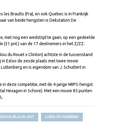
 les Braults (Fra), en ook Quebec is in Frankrijk
enaar van beide hengsten is Dekstation De
e, met nog een wedstrijd te gaan, op een gedeelde
e (31 pnt.) van de 17 deelnemers in het Z/ZZ.
lou du Rouet x Clinton) achtste in de tussenstand
ij in Exloo de zesde plaats met twee mooie
 Luttenberg en is eigendom van J. Schuttert in
e in deze competitie, met de 4-jarige NRPS-hengst
r Stal Hexagon in Schore). Met een mooie 85 punten
L.
GEOUS BLACK ART
LORD OF FARMING