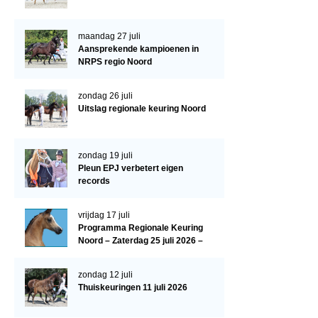
Paardenpaspoort aanvragen
maandag 27 juli
Import registratie
Aansprekende kampioenen in
NRPS regio Noord
Veulenregistratie
I&R Registratie
zondag 26 juli
Uitslag regionale keuring Noord
Informatie overschrijven paspoort
Formulier overschrijven op naam
zondag 19 juli
Pleun EPJ verbetert eigen
Animal Health Regulation
records
Gids voor Goede Praktijken
vrijdag 17 juli
Marktplaats
Programma Regionale Keuring
Noord – Zaterdag 25 juli 2026 –
Tarievenlijst
HJC Manege, Tolbert
Veel gestelde vragen
zondag 12 juli
Thuiskeuringen 11 juli 2026
Webshop