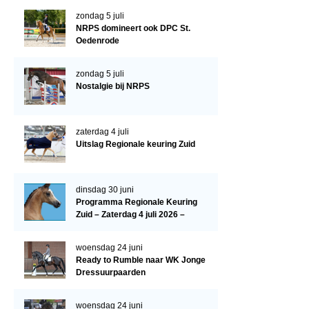
Evenementen
zondag 5 juli
NRPS Select Sale
NRPS domineert ook DPC St.
Oedenrode
NRPS Keuringen
zondag 5 juli
Hengstenkeuring
Nostalgie bij NRPS
Regionale Keuringen
Nationale Keuring
zaterdag 4 juli
Uitslag Regionale keuring Zuid
Late Veulenkeuring
ABOP
dinsdag 30 juni
Sport
Programma Regionale Keuring
Zuid – Zaterdag 4 juli 2026 –
Wereldkampioenschap Jonge Paarden
Manege De Pijnhorst, St.
Dutch Pony Championship
Oedenrode
woensdag 24 juni
Ready to Rumble naar WK Jonge
Evenementen
Dressuurpaarden
Arabian Horse Events
woensdag 24 juni