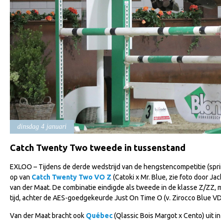
dinsdag 4 januari
Catch Twenty Two tweede in tussenstand
EXLOO – Tijdens de derde wedstrijd van de hengstencompetitie (sprin
op van
Catch Twenty Two VO Z
(Catoki x Mr. Blue, zie foto door Jac
van der Maat. De combinatie eindigde als tweede in de klasse Z/ZZ,
tijd, achter de AES-goedgekeurde Just On Time O (v. Zirocco Blue VD
Van der Maat bracht ook
Québec
(Qlassic Bois Margot x Cento) uit i