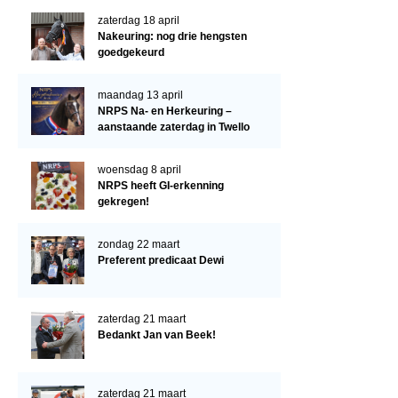
Verrichtingsonderzoek 2022-2023
zaterdag 18 april
Verrichtingsonderzoek 2021-2022
Nakeuring: nog drie hengsten
goedgekeurd
Verrichtingsonderzoek 2020-2021
Verrichtingsonderzoek 2019-2020
maandag 13 april
NRPS Na- en Herkeuring –
Sport
aanstaande zaterdag in Twello
Paard te koop
woensdag 8 april
NRPS heeft GI-erkenning
Inloggen
gekregen!
CONTACT
zondag 22 maart
REGIO'S
Preferent predicaat Dewi
Regio Noord
Bestuur Regio Noord
zaterdag 21 maart
Bedankt Jan van Beek!
Regio Midden
Bestuur Regio Midden
zaterdag 21 maart