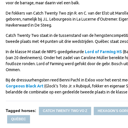
voor de barrage, maar daarin viel een balk.
De fokkers van Catch Twenty Two zijn R. en C. van der Elst uit Marolles
geboren, namelijk bij J.L. Lebourgeois in La Lucerne d’Outremer. Eig
Havikerwaard in De Steeg.
Catch Twenty Two staat in de tussenstand van de hengstencompetiti
tweede plaats met 44 punten uit drie wedstrijden. Québec staat zesd
In de klasse M staat de NRPS-goedgekeurde
Lord of Farming HS
(Ba
(van 20 deelnemers). Onder het zadel van Caroline Müller bereikte h
foutloze ronden. Lord of Farming werd gefokt door de gebr. Bosch uit
Ommen.
Bij de dressuurhengsten reed Benni Pachl in Exloo voor het eerst me
Gorgeous Black Art
(Glock’s Toto Jr. x Rubiquil, fokker en eigenaa
belandde de combinatie op een gedeelde tweede plaats in de klasse 
Tagged horses:
CATCH TWENTY TWO VO Z
HEXAGON'S GOR
QUÉBEC