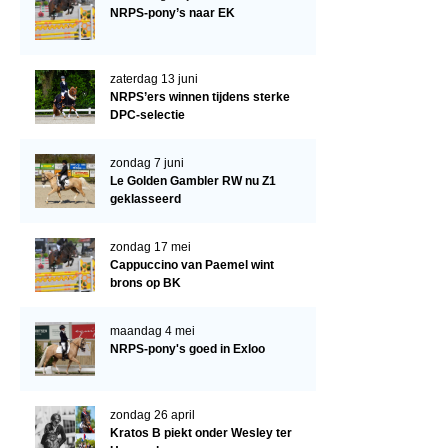
Arabissimo
NRPS-pony’s naar EK
Veulenregistratie
Veulens en merries
zaterdag 13 juni
NRPS’ers winnen tijdens sterke
Zoek een NRPS paard
DPC-selectie
PEDIGREE ONLINE
zondag 7 juni
Informatie aan je paard of pony toevoegen
Le Golden Gambler RW nu Z1
geklasseerd
Onze fokkerij
Fokkerij informatie
zondag 17 mei
Cappuccino van Paemel wint
Fokprogramma's en registratie
brons op BK
Informatie veulen registratie
maandag 4 mei
Veulen registratie
NRPS-pony's goed in Exloo
NRPS-Boegbeeld
zondag 26 april
Predicaten
Kratos B piekt onder Wesley ter