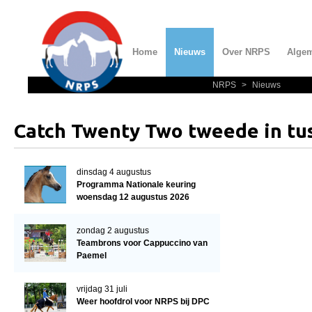
Home
Nieuws
Over NRPS
Alge
NRPS
>
Nieuws
Home
Nieuws
Catch Twenty Two tweede in tu
Over NRPS
Bestuur NRPS
dinsdag 4 augustus
Programma Nationale keuring
Lidmaatschap NRPS
woensdag 12 augustus 2026
Informatie
zondag 2 augustus
Lid worden
Teambrons voor Cappuccino van
Paemel
Statuten en reglementen
Privacyverklaring
vrijdag 31 juli
Weer hoofdrol voor NRPS bij DPC
Algemeen