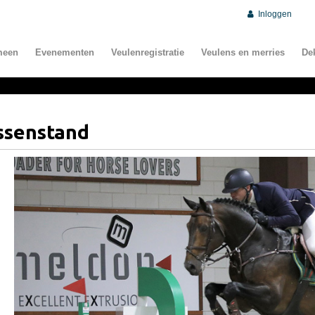
Inloggen
meen
Evenementen
Veulenregistratie
Veulens en merries
De
ssenstand