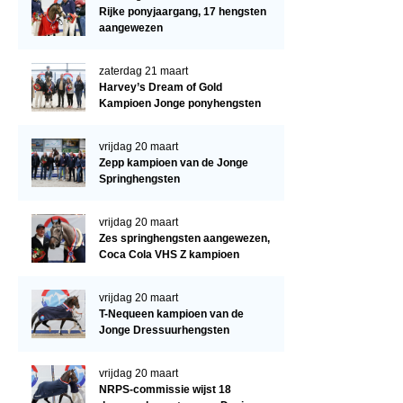
Regio West
Rijke ponyjaargang, 17 hengsten
aangewezen
Bestuur Regio West
Regio Zuid
zaterdag 21 maart
Harvey’s Dream of Gold
Bestuur Regio Zuid
Kampioen Jonge ponyhengsten
Word vrijiwilliger
vrijdag 20 maart
KALENDER
Zepp kampioen van de Jonge
Springhengsten
Evenementen
vrijdag 20 maart
ACCOUNT AANMAKEN
Zes springhengsten aangewezen,
Coca Cola VHS Z kampioen
vrijdag 20 maart
T-Nequeen kampioen van de
Jonge Dressuurhengsten
vrijdag 20 maart
NRPS-commissie wijst 18