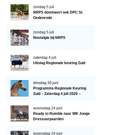
Evenementen
zondag 5 juli
NRPS Select Sale
NRPS domineert ook DPC St.
Oedenrode
NRPS Keuringen
zondag 5 juli
Hengstenkeuring
Nostalgie bij NRPS
Regionale Keuringen
Nationale Keuring
zaterdag 4 juli
Uitslag Regionale keuring Zuid
Late Veulenkeuring
ABOP
dinsdag 30 juni
Sport
Programma Regionale Keuring
Zuid – Zaterdag 4 juli 2026 –
Wereldkampioenschap Jonge Paarden
Manege De Pijnhorst, St.
Dutch Pony Championship
Oedenrode
woensdag 24 juni
Ready to Rumble naar WK Jonge
Evenementen
Dressuurpaarden
Arabian Horse Events
woensdag 24 juni