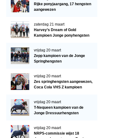
Regio West
Rijke ponyjaargang, 17 hengsten
aangewezen
Bestuur Regio West
Regio Zuid
zaterdag 21 maart
Harvey’s Dream of Gold
Bestuur Regio Zuid
Kampioen Jonge ponyhengsten
Word vrijiwilliger
vrijdag 20 maart
KALENDER
Zepp kampioen van de Jonge
Springhengsten
Evenementen
vrijdag 20 maart
ACCOUNT AANMAKEN
Zes springhengsten aangewezen,
Coca Cola VHS Z kampioen
vrijdag 20 maart
T-Nequeen kampioen van de
Jonge Dressuurhengsten
vrijdag 20 maart
NRPS-commissie wijst 18