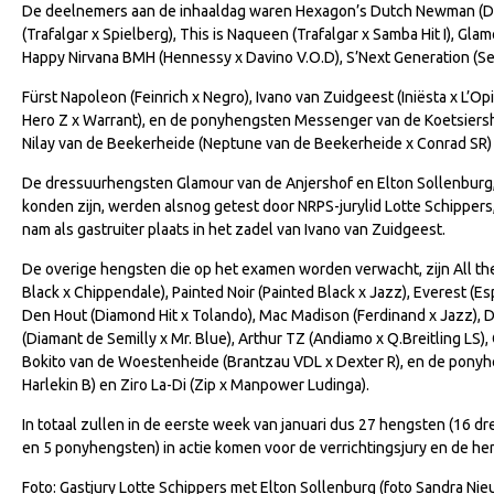
De deelnemers aan de inhaaldag waren Hexagon’s Dutch Newman (Dia
(Trafalgar x Spielberg), This is Naqueen (Trafalgar x Samba Hit I), Gl
Happy Nirvana BMH (Hennessy x Davino V.O.D), S’Next Generation (Secre
Fürst Napoleon (Feinrich x Negro), Ivano van Zuidgeest (Iniësta x L’
Hero Z x Warrant), en de ponyhengsten Messenger van de Koetsiersh
Nilay van de Beekerheide (Neptune van de Beekerheide x Conrad SR) e
De dressuurhengsten Glamour van de Anjershof en Elton Sollenburg,
konden zijn, werden alsnog getest door NRPS-jurylid Lotte Schippers,
nam als gastruiter plaats in het zadel van Ivano van Zuidgeest.
De overige hengsten die op het examen worden verwacht, zijn All the 
Black x Chippendale), Painted Noir (Painted Black x Jazz), Everest (Es
Den Hout (Diamond Hit x Tolando), Mac Madison (Ferdinand x Jazz), 
(Diamant de Semilly x Mr. Blue), Arthur TZ (Andiamo x Q.Breitling LS)
Bokito van de Woestenheide (Brantzau VDL x Dexter R), en de ponyh
Harlekin B) en Ziro La-Di (Zip x Manpower Ludinga).
In totaal zullen in de eerste week van januari dus 27 hengsten (16 
en 5 ponyhengsten) in actie komen voor de verrichtingsjury en de h
Foto: Gastjury Lotte Schippers met Elton Sollenburg (foto Sandra Nie