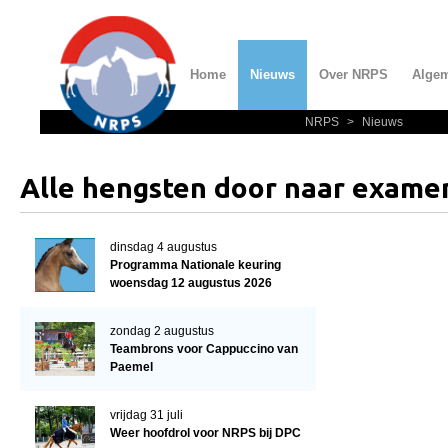
Home
Nieuws
Over NRPS
Alge
NRPS
>
Nieuws
Home
Nieuws
Alle hengsten door naar exame
Over NRPS
Bestuur NRPS
dinsdag 4 augustus
Programma Nationale keuring
Lidmaatschap NRPS
woensdag 12 augustus 2026
Informatie
zondag 2 augustus
Lid worden
Teambrons voor Cappuccino van
Paemel
Statuten en reglementen
Privacyverklaring
vrijdag 31 juli
Weer hoofdrol voor NRPS bij DPC
Algemeen