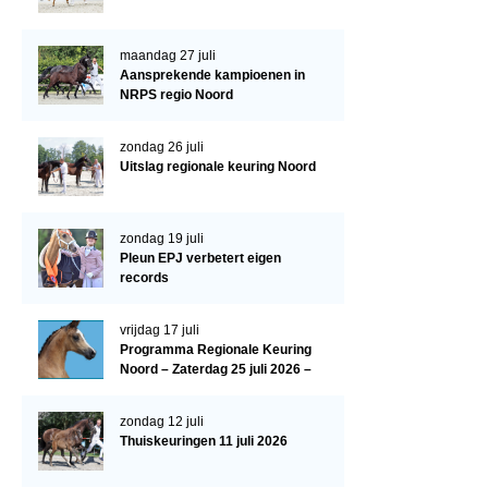
Paardenpaspoort aanvragen
maandag 27 juli
Import registratie
Aansprekende kampioenen in
NRPS regio Noord
Veulenregistratie
I&R Registratie
zondag 26 juli
Uitslag regionale keuring Noord
Informatie overschrijven paspoort
Formulier overschrijven op naam
zondag 19 juli
Pleun EPJ verbetert eigen
Animal Health Regulation
records
Gids voor Goede Praktijken
vrijdag 17 juli
Marktplaats
Programma Regionale Keuring
Noord – Zaterdag 25 juli 2026 –
Tarievenlijst
HJC Manege, Tolbert
Veel gestelde vragen
zondag 12 juli
Thuiskeuringen 11 juli 2026
Webshop