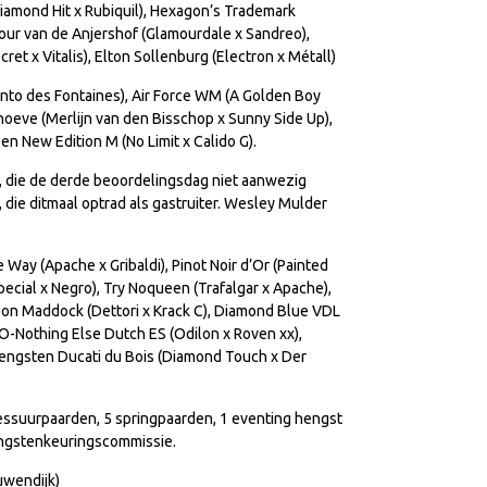
mond Hit x Rubiquil), Hexagon’s Trademark
amour van de Anjershof (Glamourdale x Sandreo),
t x Vitalis), Elton Sollenburg (Electron x Métall)
Opinto des Fontaines), Air Force WM (A Golden Boy
oeve (Merlijn van den Bisschop x Sunny Side Up),
n New Edition M (No Limit x Calido G).
 die de derde beoordelingsdag niet aanwezig
 die ditmaal optrad als gastruiter. Wesley Mulder
Way (Apache x Gribaldi), Pinot Noir d’Or (Painted
pecial x Negro), Try Noqueen (Trafalgar x Apache),
Don Maddock (Dettori x Krack C), Diamond Blue VDL
, O-Nothing Else Dutch ES (Odilon x Roven xx),
engsten Ducati du Bois (Diamond Touch x Der
dressuurpaarden, 5 springpaarden, 1 eventing hengst
engstenkeuringscommissie.
uwendijk)