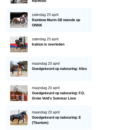
Cornage
Harmsel
Röntgenonderzoek
zaterdag 25 april
Rainbow Marin-SB tweede op
WBSFH
ONNK
Dekhengsten
zaterdag 25 april
Zoek een hengst
Irakion is overleden
HENGSTEN ONLINE
Hengstenselectie
maandag 20 april
Goedgekeurd op nakeuring: Alixx
Informatie Hengstenkeuring
AANMELDEN HENGSTENKEURING ONDER HET ZADEL 2026
maandag 20 april
Verrichtingsonderzoek NRPS
Goedgekeurd op nakeuring: F.G.
Grote Veld's Sommar Love
Verrichtingsonderzoek 2025-2026
Verrichtingsonderzoek 2024-2025
maandag 20 april
Goedgekeurd op nakeuring: E
Verrichtingsonderzoek 2023-2024
(Titanium)