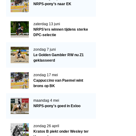
Arabissimo
NRPS-pony’s naar EK
Veulenregistratie
Veulens en merries
zaterdag 13 juni
NRPS’ers winnen tijdens sterke
Zoek een NRPS paard
DPC-selectie
PEDIGREE ONLINE
zondag 7 juni
Informatie aan je paard of pony toevoegen
Le Golden Gambler RW nu Z1
geklasseerd
Onze fokkerij
Fokkerij informatie
zondag 17 mei
Cappuccino van Paemel wint
Fokprogramma's en registratie
brons op BK
Informatie veulen registratie
maandag 4 mei
Veulen registratie
NRPS-pony's goed in Exloo
NRPS-Boegbeeld
zondag 26 april
Predicaten
Kratos B piekt onder Wesley ter