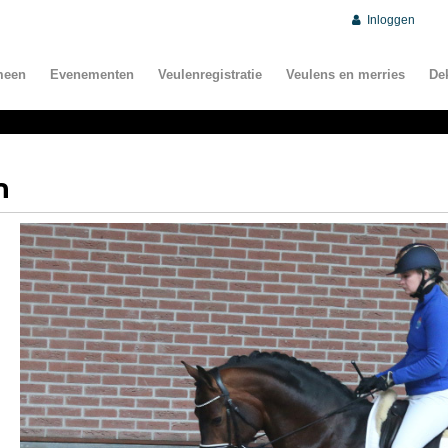
Inloggen
meen
Evenementen
Veulenregistratie
Veulens en merries
De
n