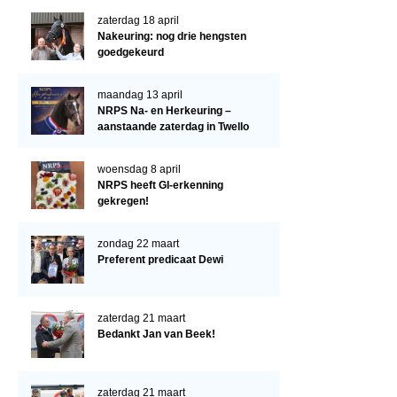
Verrichtingsonderzoek 2022-2023
zaterdag 18 april
Verrichtingsonderzoek 2021-2022
Nakeuring: nog drie hengsten
goedgekeurd
Verrichtingsonderzoek 2020-2021
Verrichtingsonderzoek 2019-2020
maandag 13 april
NRPS Na- en Herkeuring –
Sport
aanstaande zaterdag in Twello
Paard te koop
woensdag 8 april
NRPS heeft GI-erkenning
Inloggen
gekregen!
CONTACT
zondag 22 maart
REGIO'S
Preferent predicaat Dewi
Regio Noord
Bestuur Regio Noord
zaterdag 21 maart
Bedankt Jan van Beek!
Regio Midden
Bestuur Regio Midden
zaterdag 21 maart