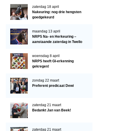
Verrichtingsonderzoek 2022-2023
zaterdag 18 april
Verrichtingsonderzoek 2021-2022
Nakeuring: nog drie hengsten
goedgekeurd
Verrichtingsonderzoek 2020-2021
Verrichtingsonderzoek 2019-2020
maandag 13 april
NRPS Na- en Herkeuring –
Sport
aanstaande zaterdag in Twello
Paard te koop
woensdag 8 april
NRPS heeft GI-erkenning
Inloggen
gekregen!
CONTACT
zondag 22 maart
REGIO'S
Preferent predicaat Dewi
Regio Noord
Bestuur Regio Noord
zaterdag 21 maart
Bedankt Jan van Beek!
Regio Midden
Bestuur Regio Midden
zaterdag 21 maart