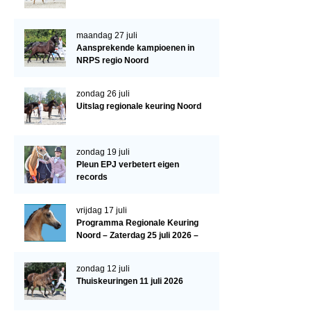
Paardenpaspoort aanvragen
maandag 27 juli
Import registratie
Aansprekende kampioenen in
NRPS regio Noord
Veulenregistratie
I&R Registratie
zondag 26 juli
Uitslag regionale keuring Noord
Informatie overschrijven paspoort
Formulier overschrijven op naam
zondag 19 juli
Pleun EPJ verbetert eigen
Animal Health Regulation
records
Gids voor Goede Praktijken
vrijdag 17 juli
Marktplaats
Programma Regionale Keuring
Noord – Zaterdag 25 juli 2026 –
Tarievenlijst
HJC Manege, Tolbert
Veel gestelde vragen
zondag 12 juli
Thuiskeuringen 11 juli 2026
Webshop