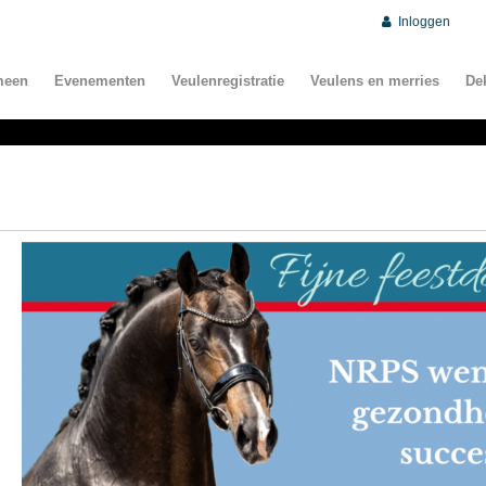
Inloggen
meen
Evenementen
Veulenregistratie
Veulens en merries
De