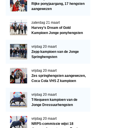
Regio West
Rijke ponyjaargang, 17 hengsten
aangewezen
Bestuur Regio West
Regio Zuid
zaterdag 21 maart
Harvey’s Dream of Gold
Bestuur Regio Zuid
Kampioen Jonge ponyhengsten
Word vrijiwilliger
vrijdag 20 maart
KALENDER
Zepp kampioen van de Jonge
Springhengsten
Evenementen
vrijdag 20 maart
ACCOUNT AANMAKEN
Zes springhengsten aangewezen,
Coca Cola VHS Z kampioen
vrijdag 20 maart
T-Nequeen kampioen van de
Jonge Dressuurhengsten
vrijdag 20 maart
NRPS-commissie wijst 18