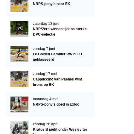
Arabissimo
NRPS-pony’s naar EK
Veulenregistratie
Veulens en merries
zaterdag 13 juni
NRPS’ers winnen tijdens sterke
Zoek een NRPS paard
DPC-selectie
PEDIGREE ONLINE
zondag 7 juni
Informatie aan je paard of pony toevoegen
Le Golden Gambler RW nu Z1
geklasseerd
Onze fokkerij
Fokkerij informatie
zondag 17 mei
Cappuccino van Paemel wint
Fokprogramma's en registratie
brons op BK
Informatie veulen registratie
maandag 4 mei
Veulen registratie
NRPS-pony's goed in Exloo
NRPS-Boegbeeld
zondag 26 april
Predicaten
Kratos B piekt onder Wesley ter