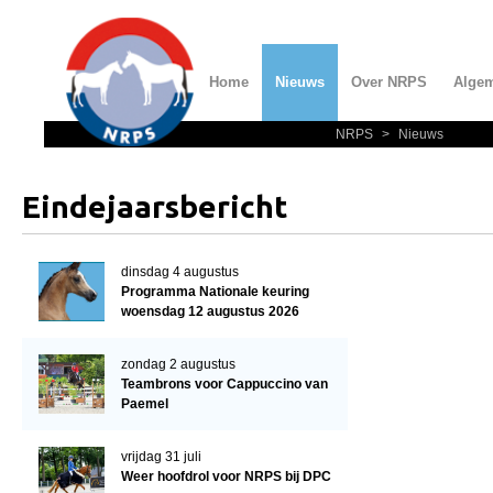
Home
Nieuws
Over NRPS
Alge
NRPS
>
Nieuws
Home
Nieuws
Eindejaarsbericht
Over NRPS
Bestuur NRPS
dinsdag 4 augustus
Programma Nationale keuring
Lidmaatschap NRPS
woensdag 12 augustus 2026
Informatie
zondag 2 augustus
Lid worden
Teambrons voor Cappuccino van
Paemel
Statuten en reglementen
Privacyverklaring
vrijdag 31 juli
Weer hoofdrol voor NRPS bij DPC
Algemeen