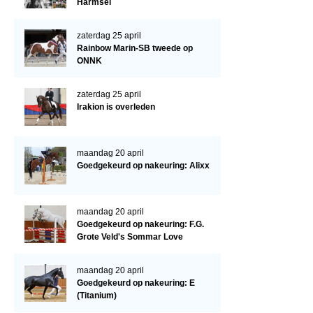
Cornage
Harmsel
Röntgenonderzoek
zaterdag 25 april
Rainbow Marin-SB tweede op
WBSFH
ONNK
Dekhengsten
zaterdag 25 april
Zoek een hengst
Irakion is overleden
HENGSTEN ONLINE
Hengstenselectie
maandag 20 april
Goedgekeurd op nakeuring: Alixx
Informatie Hengstenkeuring
AANMELDEN HENGSTENKEURING ONDER HET ZADEL 2026
maandag 20 april
Verrichtingsonderzoek NRPS
Goedgekeurd op nakeuring: F.G.
Grote Veld's Sommar Love
Verrichtingsonderzoek 2025-2026
Verrichtingsonderzoek 2024-2025
maandag 20 april
Goedgekeurd op nakeuring: E
Verrichtingsonderzoek 2023-2024
(Titanium)