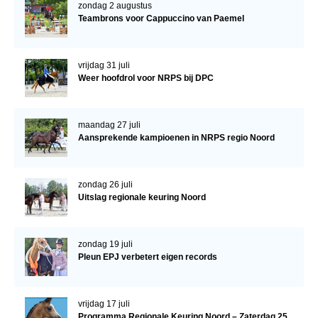
zondag 2 augustus
Veulens en merries
Teambrons voor Cappuccino van Paemel
Zoek een NRPS paard
PEDIGREE ONLINE
vrijdag 31 juli
Weer hoofdrol voor NRPS bij DPC
Informatie aan je paard of pony toevoegen
Onze fokkerij
maandag 27 juli
Fokkerij informatie
Aansprekende kampioenen in NRPS regio Noord
Fokprogramma's en registratie
zondag 26 juli
Informatie veulen registratie
Uitslag regionale keuring Noord
Veulen registratie
NRPS-Boegbeeld
zondag 19 juli
Pleun EPJ verbetert eigen records
Predicaten
Cornage
vrijdag 17 juli
Röntgenonderzoek
Programma Regionale Keuring Noord – Zaterdag 25