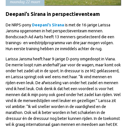
maandag 22 maart
Import registratie
Deepani’s Sirana in perspectieventeam
Veulenregistratie
I&R Registratie
De NRPS-pony
Deepani’s Sirana
is met de 16-jarige Larissa
Jansma opgenomen in het perspectieventeam mennen.
Informatie overschrijven paspoort
Bondscoach Ad Aarts heeft 13 menners geselecteerd die een
trainings- en wedstrijdprogramma van drie jaar mogen volgen.
Formulier overschrijven op naam
Hun eerste training hebben ze inmiddels achter de rug.
Animal Health Regulation
Larissa Jansma heeft haar 9-jarige D-pony omgedoopt in Viana.
Gids voor Goede Praktijken
De merrie loopt ruim anderhalf jaar voor de wagen, maar komt ook
onder het zadel uit in de sport. In dressuur is ze M2 geklasseerd,
Marktplaats
en Larissa springt ook wel eens met haar. “Ik vind mennen en
rijden even leuk. De afwisseling van onder het zadel en mennen
Tarievenlijst
vind ik heel leuk. Ook denk ik dat het een voordeel is voor het
Veel gestelde vragen
mennen dat ik mijn pony ook goed onder het zadel kan rijden. Wel
vind ik de menwedstijden veel leuker en gezelliger.” Larissa zit
Webshop
vol ambitie: “Ik wil sneller worden in de vaardigheid en de
marathon. Ook wil ik beter worden in het schakelen in de
Evenementen
dressuur én de dressuur nog beter kunnen rijden. In de toekomst
NRPS Select Sale
wil ik graag internationaal gaan mennen en meedoen aan het EK