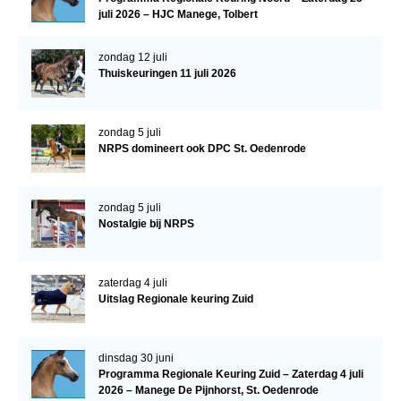
juli 2026 – HJC Manege, Tolbert
WBSFH
Dekhengsten
zondag 12 juli
Thuiskeuringen 11 juli 2026
Zoek een hengst
HENGSTEN ONLINE
zondag 5 juli
Hengstenselectie
NRPS domineert ook DPC St. Oedenrode
Informatie Hengstenkeuring
AANMELDEN HENGSTENKEURING ONDER HET
zondag 5 juli
ZADEL 2026
Nostalgie bij NRPS
Verrichtingsonderzoek NRPS
Verrichtingsonderzoek 2025-2026
zaterdag 4 juli
Uitslag Regionale keuring Zuid
Verrichtingsonderzoek 2024-2025
Verrichtingsonderzoek 2023-2024
dinsdag 30 juni
Verrichtingsonderzoek 2022-2023
Programma Regionale Keuring Zuid – Zaterdag 4 juli
2026 – Manege De Pijnhorst, St. Oedenrode
Verrichtingsonderzoek 2021-2022