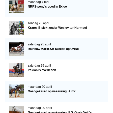
Bestuur Regio West
maandag 4 mei
NRPS-pony's goed in Exloo
Regio Zuid
Bestuur Regio Zuid
zondag 26 april
Kratos B piekt onder Wesley ter Harmsel
Word vrijiwilliger
KALENDER
zaterdag 25 april
Evenementen
Rainbow Marin-SB tweede op ONNK
ACCOUNT AANMAKEN
zaterdag 25 april
Irakion is overleden
maandag 20 april
Goedgekeurd op nakeuring: Alixx
maandag 20 april
Goedgekeurd op nakeuring: F.G. Grote Veld's