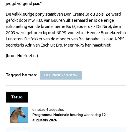
jeugd volgend jaar.”
NRPS Keuringen
De valkkleurige pony stamt van Don Cremello du Bois. Ze werd
Hengstenkeuring
gefokt door mw. F.D. van Buuren uit Ternaard en is de enige
Regionale Keuringen
nakomeling van de bruine merrie Bo (Sjapoer ox x De Niro), die in
2003 werd geboren bij oud-NRPS-voorzitter Hennie Brunekreef in
Nationale Keuring
Lunteren. De fokker van de moeder van Bo, Annabel, is oud-NRPS-
secretaris Adri van Esch uit Erp. Meer NRPS kan haast niet!
Late Veulenkeuring
(bron: Hoefnet.nl)
ABOP
Sport
Tagged horses:
DEEPANI'S SIRANA
Wereldkampioenschap Jonge Paarden
Dutch Pony Championship
Evenementen
Terug
Arabian Horse Events
dinsdag 4 augustus
Programma Nationale keuring woensdag 12
Arabissimo
augustus 2026
Veulenregistratie