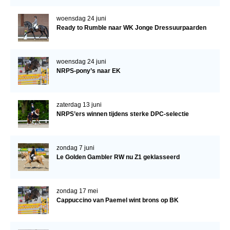
Verrichtingsonderzoek 2020-2021
woensdag 24 juni
Ready to Rumble naar WK Jonge Dressuurpaarden
Verrichtingsonderzoek 2019-2020
Sport
woensdag 24 juni
NRPS-pony’s naar EK
Paard te koop
Inloggen
zaterdag 13 juni
CONTACT
NRPS’ers winnen tijdens sterke DPC-selectie
REGIO'S
Regio Noord
zondag 7 juni
Le Golden Gambler RW nu Z1 geklasseerd
Bestuur Regio Noord
Regio Midden
zondag 17 mei
Bestuur Regio Midden
Cappuccino van Paemel wint brons op BK
Regio West