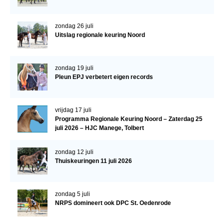
Veulens en merries
zondag 26 juli
Zoek een NRPS paard
Uitslag regionale keuring Noord
PEDIGREE ONLINE
Informatie aan je paard of pony toevoegen
zondag 19 juli
Pleun EPJ verbetert eigen records
Onze fokkerij
Fokkerij informatie
vrijdag 17 juli
Fokprogramma's en registratie
Programma Regionale Keuring Noord – Zaterdag 25
juli 2026 – HJC Manege, Tolbert
Informatie veulen registratie
Veulen registratie
zondag 12 juli
Thuiskeuringen 11 juli 2026
NRPS-Boegbeeld
Predicaten
zondag 5 juli
Cornage
NRPS domineert ook DPC St. Oedenrode
Röntgenonderzoek