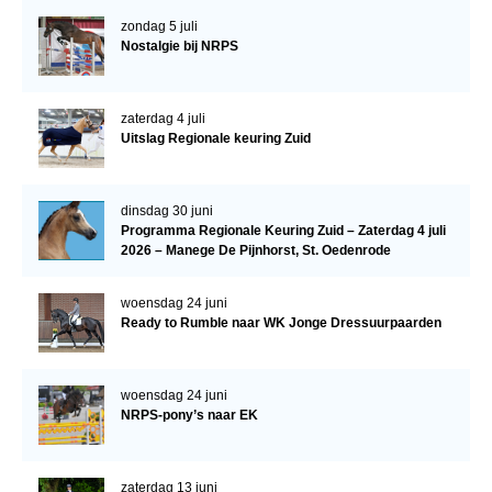
WBSFH
zondag 5 juli
Nostalgie bij NRPS
Dekhengsten
Zoek een hengst
zaterdag 4 juli
HENGSTEN ONLINE
Uitslag Regionale keuring Zuid
Hengstenselectie
Informatie Hengstenkeuring
dinsdag 30 juni
Programma Regionale Keuring Zuid – Zaterdag 4 juli
AANMELDEN HENGSTENKEURING ONDER HET
2026 – Manege De Pijnhorst, St. Oedenrode
ZADEL 2026
woensdag 24 juni
Verrichtingsonderzoek NRPS
Ready to Rumble naar WK Jonge Dressuurpaarden
Verrichtingsonderzoek 2025-2026
Verrichtingsonderzoek 2024-2025
woensdag 24 juni
NRPS-pony’s naar EK
Verrichtingsonderzoek 2023-2024
Verrichtingsonderzoek 2022-2023
zaterdag 13 juni
Verrichtingsonderzoek 2021-2022