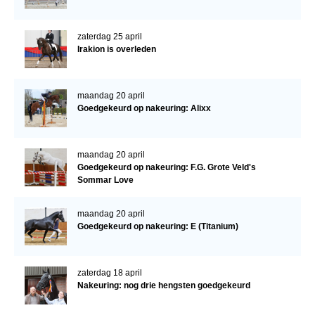
Bestuur Regio West
Regio Zuid
zaterdag 25 april
Irakion is overleden
Bestuur Regio Zuid
Word vrijiwilliger
maandag 20 april
KALENDER
Goedgekeurd op nakeuring: Alixx
Evenementen
ACCOUNT AANMAKEN
maandag 20 april
Goedgekeurd op nakeuring: F.G. Grote Veld's
Sommar Love
maandag 20 april
Goedgekeurd op nakeuring: E (Titanium)
zaterdag 18 april
Nakeuring: nog drie hengsten goedgekeurd