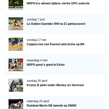
NRPS’ers winnen tijdens sterke DPC-selectie
Verrichtingsonderzoek 2020-2021
Verrichtingsonderzoek 2019-2020
zondag 7 juni
Le Golden Gambler RW nu Z1 geklasseerd
Sport
Paard te koop
zondag 17 mei
Inloggen
Cappuccino van Paemel wint brons op BK
CONTACT
REGIO'S
maandag 4 mei
NRPS-pony's goed in Exloo
Regio Noord
Bestuur Regio Noord
zondag 26 april
Kratos B piekt onder Wesley ter Harmsel
Regio Midden
Bestuur Regio Midden
zaterdag 25 april
Regio West
Rainbow Marin-SB tweede op ONNK