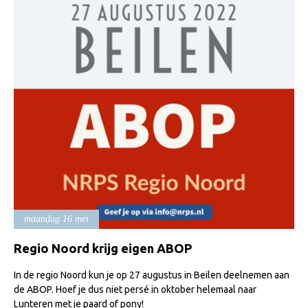
Import registratie
Veulenregistratie
I&R Registratie
Informatie overschrijven paspoort
Formulier overschrijven op naam
Animal Health Regulation
Gids voor Goede Praktijken
Marktplaats
Tarievenlijst
maandag 16 mei
Veel gestelde vragen
Regio Noord krijg eigen ABOP
Webshop
Evenementen
In de regio Noord kun je op 27 augustus in Beilen deelnemen aan
de ABOP. Hoef je dus niet persé in oktober helemaal naar
NRPS Select Sale
Lunteren met je paard of pony!