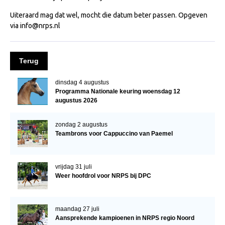
NRPS Keuringen
Uiteraard mag dat wel, mocht die datum beter passen. Opgeven
via info@nrps.nl
Hengstenkeuring
Regionale Keuringen
Terug
Nationale Keuring
Late Veulenkeuring
dinsdag 4 augustus
Programma Nationale keuring woensdag 12
ABOP
augustus 2026
Sport
zondag 2 augustus
Wereldkampioenschap Jonge Paarden
Teambrons voor Cappuccino van Paemel
Dutch Pony Championship
Evenementen
vrijdag 31 juli
Weer hoofdrol voor NRPS bij DPC
Arabian Horse Events
Arabissimo
maandag 27 juli
Veulenregistratie
Aansprekende kampioenen in NRPS regio Noord