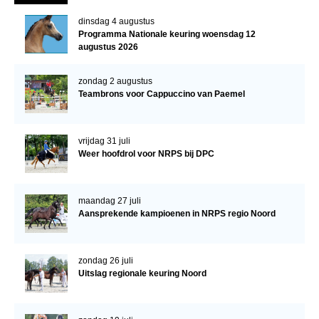
Veulens en merries
dinsdag 4 augustus
Programma Nationale keuring woensdag 12
Zoek een NRPS paard
augustus 2026
PEDIGREE ONLINE
zondag 2 augustus
Informatie aan je paard of pony toevoegen
Teambrons voor Cappuccino van Paemel
Onze fokkerij
Fokkerij informatie
vrijdag 31 juli
Weer hoofdrol voor NRPS bij DPC
Fokprogramma's en registratie
Informatie veulen registratie
maandag 27 juli
Veulen registratie
Aansprekende kampioenen in NRPS regio Noord
NRPS-Boegbeeld
Predicaten
zondag 26 juli
Uitslag regionale keuring Noord
Cornage
Röntgenonderzoek