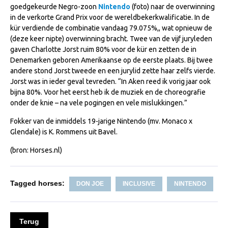
goedgekeurde Negro-zoon
Nintendo
(foto) naar de overwinning
NRPS Keuringen
in de verkorte Grand Prix voor de wereldbekerkwalificatie. In de
kür verdiende de combinatie vandaag 79.075%,, wat opnieuw de
Hengstenkeuring
(deze keer nipte) overwinning bracht. Twee van de vijf juryleden
Regionale Keuringen
gaven Charlotte Jorst ruim 80% voor de kür en zetten de in
Denemarken geboren Amerikaanse op de eerste plaats. Bij twee
Nationale Keuring
andere stond Jorst tweede en een jurylid zette haar zelfs vierde.
Late Veulenkeuring
Jorst was in ieder geval tevreden. “In Aken reed ik vorig jaar ook
bijna 80%. Voor het eerst heb ik de muziek en de choreografie
ABOP
onder de knie – na vele pogingen en vele mislukkingen.”
Sport
Fokker van de inmiddels 19-jarige Nintendo (mv. Monaco x
Glendale) is K. Rommens uit Bavel.
Wereldkampioenschap Jonge Paarden
Dutch Pony Championship
(bron: Horses.nl)
Evenementen
Tagged horses:
DON JOE
INCLUSIVE
NINTENDO
Arabian Horse Events
Arabissimo
Veulenregistratie
Terug