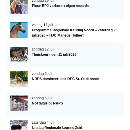
zondag 19 juli
WBSFH
Pleun EPJ verbetert eigen records
Dekhengsten
vrijdag 17 juli
Zoek een hengst
Programma Regionale Keuring Noord – Zaterdag 25
juli 2026 – HJC Manege, Tolbert
HENGSTEN ONLINE
Hengstenselectie
zondag 12 juli
Thuiskeuringen 11 juli 2026
Informatie Hengstenkeuring
AANMELDEN HENGSTENKEURING ONDER HET
ZADEL 2026
zondag 5 juli
NRPS domineert ook DPC St. Oedenrode
Verrichtingsonderzoek NRPS
Verrichtingsonderzoek 2025-2026
zondag 5 juli
Verrichtingsonderzoek 2024-2025
Nostalgie bij NRPS
Verrichtingsonderzoek 2023-2024
Verrichtingsonderzoek 2022-2023
zaterdag 4 juli
Uitslag Regionale keuring Zuid
Verrichtingsonderzoek 2021-2022