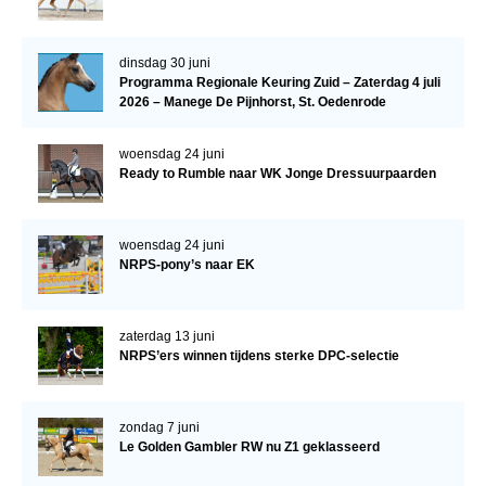
Verrichtingsonderzoek 2020-2021
dinsdag 30 juni
Verrichtingsonderzoek 2019-2020
Programma Regionale Keuring Zuid – Zaterdag 4 juli
2026 – Manege De Pijnhorst, St. Oedenrode
Sport
Paard te koop
woensdag 24 juni
Ready to Rumble naar WK Jonge Dressuurpaarden
Inloggen
CONTACT
woensdag 24 juni
NRPS-pony’s naar EK
REGIO'S
Regio Noord
zaterdag 13 juni
Bestuur Regio Noord
NRPS’ers winnen tijdens sterke DPC-selectie
Regio Midden
Bestuur Regio Midden
zondag 7 juni
Le Golden Gambler RW nu Z1 geklasseerd
Regio West