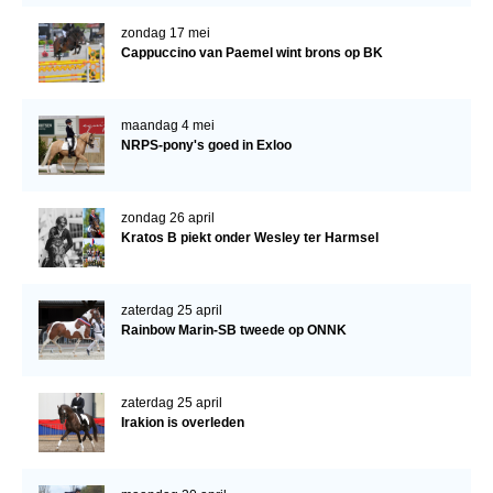
Bestuur Regio West
zondag 17 mei
Regio Zuid
Cappuccino van Paemel wint brons op BK
Bestuur Regio Zuid
Word vrijiwilliger
maandag 4 mei
NRPS-pony's goed in Exloo
KALENDER
Evenementen
zondag 26 april
Kratos B piekt onder Wesley ter Harmsel
ACCOUNT AANMAKEN
zaterdag 25 april
Rainbow Marin-SB tweede op ONNK
zaterdag 25 april
Irakion is overleden