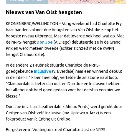
Import registratie
Nieuws van Van Olst hengsten
Veulenregistratie
KRONENBERG/WELLINGTON – Vorig weekend had Charlotte Fry
I&R Registratie
haar handen vol met drie hengsten van Van Olst die ze op het
Informatie overschrijven paspoort
hoogste niveau uitbrengt. Maar dat leverde ook heel wat op. Met
de NRPS-hengst
Don Joe
(v. Diego) debuteerde ze in de Grand
Formulier overschrijven op naam
Prix en werd meteen tweede (achter zichzelf met de KWPN
hengst Glamourdale).
Animal Health Regulation
In de andere ZT-rubriek stuurde Charlotte de NRPS-
Gids voor Goede Praktijken
goedgekeurde
Inclusive
(v. Everdale) naar een winnend debuut
Marktplaats
in de Inter-II. "Ik ben heel blij", vertelde de amazone na afloop.
"Glamourdale is beter dan ooit en Don Joe en Inclusive hebben
Tarievenlijst
het allebei ook heel goed gedaan voor het eerst in een nieuwe
klasse."
Veel gestelde vragen
Don Joe (mv. Lord Leatherdale x Almox Prints) werd gefokt door
Webshop
Gertjen van Olst zelf. Inclusive (mv. Uptown x Jazz) is een
Evenementen
fokproduct van R. Enting uit Grolloo.
NRPS Select Sale
Eergisteren in Wellington reed Charlotte Jost de NRPS-