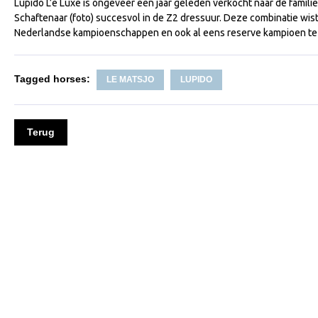
Lupido L’e Luxe is ongeveer een jaar geleden verkocht naar de famil
Schaftenaar (foto) succesvol in de Z2 dressuur. Deze combinatie wist
Nederlandse kampioenschappen en ook al eens reserve kampioen te
Tagged horses:
LE MATSJO
LUPIDO
Terug