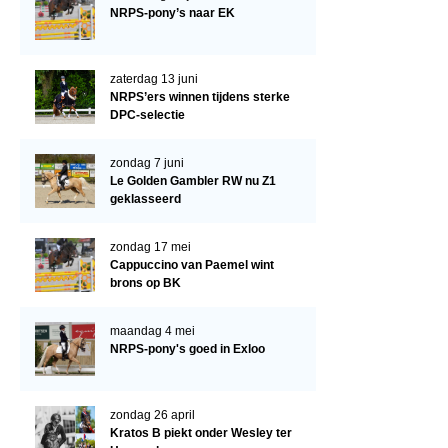
Arabissimo
NRPS-pony’s naar EK
Veulenregistratie
Veulens en merries
zaterdag 13 juni
NRPS’ers winnen tijdens sterke
Zoek een NRPS paard
DPC-selectie
PEDIGREE ONLINE
zondag 7 juni
Informatie aan je paard of pony toevoegen
Le Golden Gambler RW nu Z1
geklasseerd
Onze fokkerij
Fokkerij informatie
zondag 17 mei
Cappuccino van Paemel wint
Fokprogramma's en registratie
brons op BK
Informatie veulen registratie
maandag 4 mei
Veulen registratie
NRPS-pony's goed in Exloo
NRPS-Boegbeeld
zondag 26 april
Predicaten
Kratos B piekt onder Wesley ter