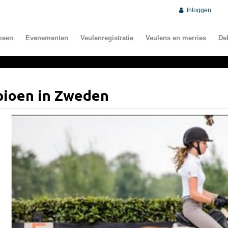
Inloggen
meen
Evenementen
Veulenregistratie
Veulens en merries
De
pioen in Zweden