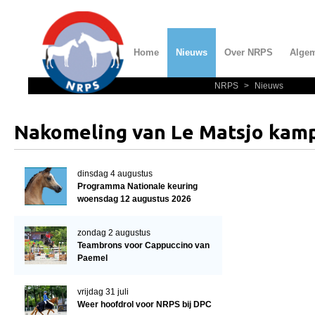
Home
Nieuws
Over NRPS
Alge
NRPS
>
Nieuws
Home
Nieuws
Nakomeling van Le Matsjo kam
Over NRPS
Bestuur NRPS
dinsdag 4 augustus
Programma Nationale keuring
Lidmaatschap NRPS
woensdag 12 augustus 2026
Informatie
zondag 2 augustus
Lid worden
Teambrons voor Cappuccino van
Paemel
Statuten en reglementen
Privacyverklaring
vrijdag 31 juli
Weer hoofdrol voor NRPS bij DPC
Algemeen