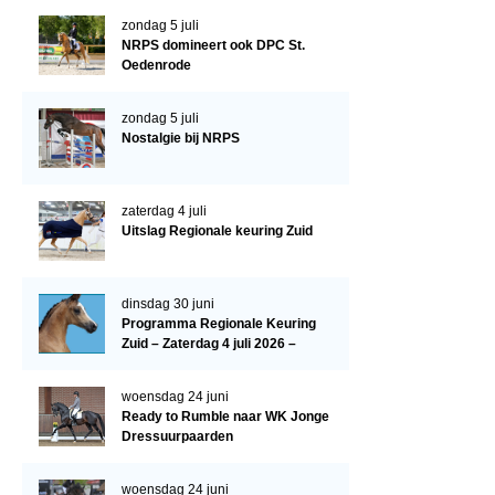
Evenementen
zondag 5 juli
NRPS Select Sale
NRPS domineert ook DPC St.
Oedenrode
NRPS Keuringen
zondag 5 juli
Hengstenkeuring
Nostalgie bij NRPS
Regionale Keuringen
Nationale Keuring
zaterdag 4 juli
Uitslag Regionale keuring Zuid
Late Veulenkeuring
ABOP
dinsdag 30 juni
Sport
Programma Regionale Keuring
Zuid – Zaterdag 4 juli 2026 –
Wereldkampioenschap Jonge Paarden
Manege De Pijnhorst, St.
Dutch Pony Championship
Oedenrode
woensdag 24 juni
Ready to Rumble naar WK Jonge
Evenementen
Dressuurpaarden
Arabian Horse Events
woensdag 24 juni