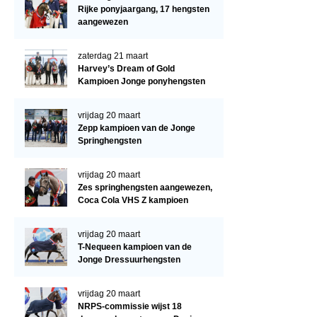
Regio West
Rijke ponyjaargang, 17 hengsten
aangewezen
Bestuur Regio West
Regio Zuid
zaterdag 21 maart
Harvey’s Dream of Gold
Bestuur Regio Zuid
Kampioen Jonge ponyhengsten
Word vrijiwilliger
vrijdag 20 maart
KALENDER
Zepp kampioen van de Jonge
Springhengsten
Evenementen
vrijdag 20 maart
ACCOUNT AANMAKEN
Zes springhengsten aangewezen,
Coca Cola VHS Z kampioen
vrijdag 20 maart
T-Nequeen kampioen van de
Jonge Dressuurhengsten
vrijdag 20 maart
NRPS-commissie wijst 18