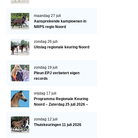
Paardenpaspoort aanvragen
maandag 27 juli
Import registratie
Aansprekende kampioenen in
NRPS regio Noord
Veulenregistratie
I&R Registratie
zondag 26 juli
Uitslag regionale keuring Noord
Informatie overschrijven paspoort
Formulier overschrijven op naam
zondag 19 juli
Pleun EPJ verbetert eigen
Animal Health Regulation
records
Gids voor Goede Praktijken
vrijdag 17 juli
Marktplaats
Programma Regionale Keuring
Noord – Zaterdag 25 juli 2026 –
Tarievenlijst
HJC Manege, Tolbert
Veel gestelde vragen
zondag 12 juli
Thuiskeuringen 11 juli 2026
Webshop