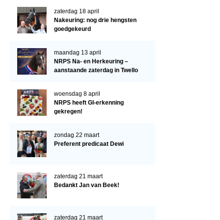
Verrichtingsonderzoek 2022-2023
zaterdag 18 april
Verrichtingsonderzoek 2021-2022
Nakeuring: nog drie hengsten
goedgekeurd
Verrichtingsonderzoek 2020-2021
Verrichtingsonderzoek 2019-2020
maandag 13 april
NRPS Na- en Herkeuring –
Sport
aanstaande zaterdag in Twello
Paard te koop
woensdag 8 april
NRPS heeft GI-erkenning
Inloggen
gekregen!
CONTACT
zondag 22 maart
REGIO'S
Preferent predicaat Dewi
Regio Noord
Bestuur Regio Noord
zaterdag 21 maart
Bedankt Jan van Beek!
Regio Midden
Bestuur Regio Midden
zaterdag 21 maart