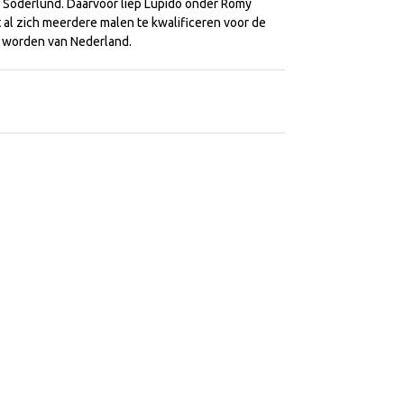
ie Söderlund. Daarvoor liep Lupido onder Romy
 al zich meerdere malen te kwalificeren voor de
 worden van Nederland.