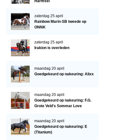
Cornage
Harmsel
Röntgenonderzoek
zaterdag 25 april
Rainbow Marin-SB tweede op
WBSFH
ONNK
Dekhengsten
zaterdag 25 april
Zoek een hengst
Irakion is overleden
HENGSTEN ONLINE
Hengstenselectie
maandag 20 april
Goedgekeurd op nakeuring: Alixx
Informatie Hengstenkeuring
AANMELDEN HENGSTENKEURING ONDER HET ZADEL 2026
maandag 20 april
Verrichtingsonderzoek NRPS
Goedgekeurd op nakeuring: F.G.
Grote Veld's Sommar Love
Verrichtingsonderzoek 2025-2026
Verrichtingsonderzoek 2024-2025
maandag 20 april
Goedgekeurd op nakeuring: E
Verrichtingsonderzoek 2023-2024
(Titanium)