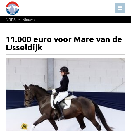
NRPS
>
Nieuws
Home
Nieuws
11.000 euro voor Mare van de
Over NRPS
IJsseldijk
Bestuur NRPS
Lidmaatschap NRPS
Informatie
Lid worden
Statuten en reglementen
Privacyverklaring
Algemeen
Paardenpaspoort aanvragen