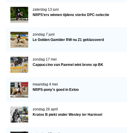
zaterdag 13 juni
Verrichtingsonderzoek 2020-2021
NRPS’ers winnen tijdens sterke DPC-selectie
Verrichtingsonderzoek 2019-2020
Sport
zondag 7 juni
Le Golden Gambler RW nu Z1 geklasseerd
Paard te koop
Inloggen
zondag 17 mei
CONTACT
Cappuccino van Paemel wint brons op BK
REGIO'S
Regio Noord
maandag 4 mei
NRPS-pony's goed in Exloo
Bestuur Regio Noord
Regio Midden
zondag 26 april
Kratos B piekt onder Wesley ter Harmsel
Bestuur Regio Midden
Regio West