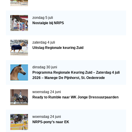
WBSFH
Dekhengsten
zondag 5 juli
Nostalgie bij NRPS
Zoek een hengst
HENGSTEN ONLINE
zaterdag 4 juli
Hengstenselectie
Uitslag Regionale keuring Zuid
Informatie Hengstenkeuring
AANMELDEN HENGSTENKEURING ONDER HET
dinsdag 30 juni
ZADEL 2026
Programma Regionale Keuring Zuid – Zaterdag 4 juli
2026 – Manege De Pijnhorst, St. Oedenrode
Verrichtingsonderzoek NRPS
woensdag 24 juni
Verrichtingsonderzoek 2025-2026
Ready to Rumble naar WK Jonge Dressuurpaarden
Verrichtingsonderzoek 2024-2025
Verrichtingsonderzoek 2023-2024
woensdag 24 juni
NRPS-pony’s naar EK
Verrichtingsonderzoek 2022-2023
Verrichtingsonderzoek 2021-2022