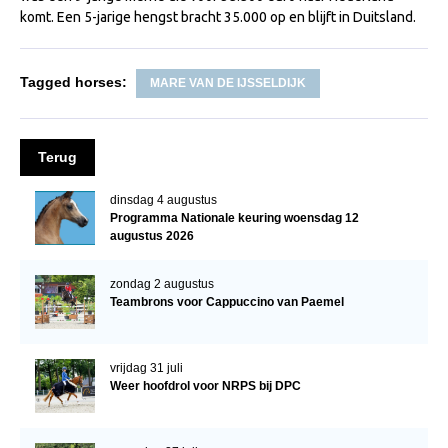
komt. Een 5-jarige hengst bracht 35.000 op en blijft in Duitsland.
NRPS Keuringen
Hengstenkeuring
Tagged horses:
MARE VAN DE IJSSELDIJK
Regionale Keuringen
Nationale Keuring
Terug
Late Veulenkeuring
ABOP
dinsdag 4 augustus
Programma Nationale keuring woensdag 12
Sport
augustus 2026
Wereldkampioenschap Jonge Paarden
zondag 2 augustus
Dutch Pony Championship
Teambrons voor Cappuccino van Paemel
Evenementen
Arabian Horse Events
vrijdag 31 juli
Weer hoofdrol voor NRPS bij DPC
Arabissimo
Veulenregistratie