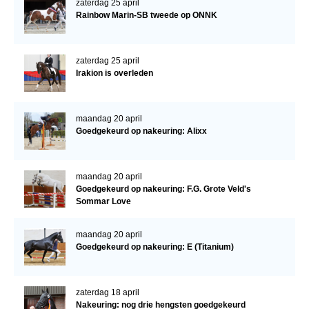
zaterdag 25 april
Bestuur Regio West
Rainbow Marin-SB tweede op ONNK
Regio Zuid
Bestuur Regio Zuid
zaterdag 25 april
Irakion is overleden
Word vrijiwilliger
KALENDER
maandag 20 april
Evenementen
Goedgekeurd op nakeuring: Alixx
ACCOUNT AANMAKEN
maandag 20 april
Goedgekeurd op nakeuring: F.G. Grote Veld's
Sommar Love
maandag 20 april
Goedgekeurd op nakeuring: E (Titanium)
zaterdag 18 april
Nakeuring: nog drie hengsten goedgekeurd