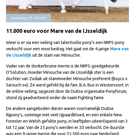
Import registratie
Veulenregistratie
woensdag 26 oktober
I&R Registratie
11.000 euro voor Mare van de IJsseldijk
Informatie overschrijven paspoort
Weer is er via een veiling van talentvolle pony’s een NRPS-pony
Formulier overschrijven op naam
verkocht voor een mooi bedrag. Het gaat om de 4-jarige
Mare van
de IJsseldijk
uit de stam van Minouche.
Animal Health Regulation
Vader van de donkerbruine merrie is de NRPS-goedgekeurde
Gids voor Goede Praktijken
O’Solution, moeder Minouche van de IJsseldijk ster is een
Marktplaats
dochter van Zodiak uit stammoeder Minouche preferent (Boyco x
Sarouch ox). Ze werd gefokt bij de fam. B.A. Bus in Westervoort. In
Tarievenlijst
de online veiling, opgezet door de Duitse organisatie Ponyforum,
stond zij geadverteerd onder de naam Fighting Fame.
Veel gestelde vragen
De andere aangeboden dieren waren voornamelijk Duitse
Webshop
Rijpony’s, sommige met veel rijpaardbloed, en een enkele New
Evenementen
Forester en Welsh gefokte pony, in leeftijden uiteenlopend van 3
tot 12 jaar. Van de 25 pony’s werden er 20 verkocht. De duurste
NRPS Select Sale
was een 9-jarige merrie die voor 35.500 euro naar Nederland