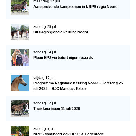
maandag 27 juli
Veulens en merries
Aansprekende kampioenen in NRPS regio Noord
Zoek een NRPS paard
zondag 26 juli
PEDIGREE ONLINE
Uitslag regionale keuring Noord
Informatie aan je paard of pony toevoegen
Onze fokkerij
zondag 19 juli
Pleun EPJ verbetert eigen records
Fokkerij informatie
Fokprogramma's en registratie
vrijdag 17 juli
Informatie veulen registratie
Programma Regionale Keuring Noord – Zaterdag 25
juli 2026 – HJC Manege, Tolbert
Veulen registratie
NRPS-Boegbeeld
zondag 12 juli
Thuiskeuringen 11 juli 2026
Predicaten
Cornage
zondag 5 juli
Röntgenonderzoek
NRPS domineert ook DPC St. Oedenrode