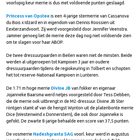
voorlopig keur merrie is dus met voldoende punten geslaagd.
NRPS Keuringen
Princess van Opstee
is een 4-jarige stermerrie van Cassanova
Hengstenkeuring
du Bois x Idzard en in eigendom van Dennis Roossien uit
Regionale Keuringen
Eexterzandvoort. Zij werd voorgesteld door Jennifer Veenstra.
Jammer genoeg liet de merrie deze dag nog niet voldoende zien
Nationale Keuring
om te slagen voor haar ABOP.
Late Veulenkeuring
De twee dressuurpaarden in Beilen waren niet de minsten. Beide
ABOP
werden al uitgeroepen tot Kampioen 3 jaar en oudere
dressuurpaarden tijdens de regiokeuring in Tolbert en schopten
Sport
het tot reserve-Nationaal Kampioen in Lunteren.
Wereldkampioenschap Jonge Paarden
De 1.71 m hoge merrie
Divine JB
van fokker en eigenaar
Dutch Pony Championship
Jojanneke Baarsma werd netjes voorgesteld door Tess Debben,
die de merrie ook uitbrengt in de M2-dressuur. Divine JB Ster
Evenementen
röntgen stamt af van de hengst Wynton uit de platenbonte merrie
Arabian Horse Events
Dice (Westenwind x Donnerstern), die ook door Jojanneke is
gefokt. De zwarte 8-jarige behaalde een score van 37,5 punten.
Arabissimo
De vosmerrie
Nadeshgranta SAG
voorl. keur werd in augustus
Veulenregistratie