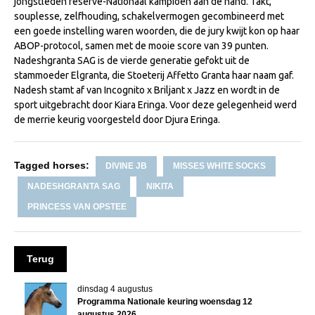
jongstleden reserve-Nationaal kampioen aan de hand. Takt,
Veulens en merries
souplesse, zelfhouding, schakelvermogen gecombineerd met
een goede instelling waren woorden, die de jury kwijt kon op haar
Zoek een NRPS paard
ABOP-protocol, samen met de mooie score van 39 punten.
Nadeshgranta SAG is de vierde generatie gefokt uit de
PEDIGREE ONLINE
stammoeder Elgranta, die Stoeterij Affetto Granta haar naam gaf.
Informatie aan je paard of pony toevoegen
Nadesh stamt af van Incognito x Briljant x Jazz en wordt in de
sport uitgebracht door Kiara Eringa. Voor deze gelegenheid werd
Onze fokkerij
de merrie keurig voorgesteld door Djura Eringa.
Fokkerij informatie
Fokprogramma's en registratie
Tagged horses:
DIVINE JB
MISSES WHITE SOCKS
Informatie veulen registratie
NADESHGRANTA SAG
NIKITA
PRINCESS VAN OPSTEE
Veulen registratie
NRPS-Boegbeeld
Predicaten
Terug
Cornage
dinsdag 4 augustus
Programma Nationale keuring woensdag 12
Röntgenonderzoek
augustus 2026