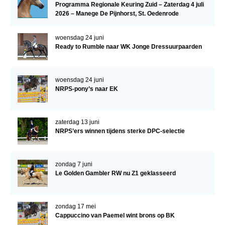
Bestuur Regio West
Programma Regionale Keuring Zuid – Zaterdag 4 juli
2026 – Manege De Pijnhorst, St. Oedenrode
Regio Zuid
woensdag 24 juni
Bestuur Regio Zuid
Ready to Rumble naar WK Jonge Dressuurpaarden
Word vrijiwilliger
KALENDER
woensdag 24 juni
NRPS-pony’s naar EK
Evenementen
ACCOUNT AANMAKEN
zaterdag 13 juni
NRPS’ers winnen tijdens sterke DPC-selectie
zondag 7 juni
Le Golden Gambler RW nu Z1 geklasseerd
zondag 17 mei
Cappuccino van Paemel wint brons op BK