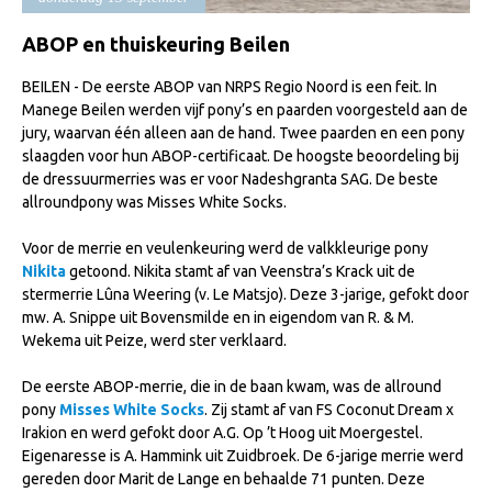
Import registratie
ABOP en thuiskeuring Beilen
Veulenregistratie
BEILEN - De eerste ABOP van NRPS Regio Noord is een feit. In
I&R Registratie
Manege Beilen werden vijf pony’s en paarden voorgesteld aan de
Informatie overschrijven paspoort
jury, waarvan één alleen aan de hand. Twee paarden en een pony
slaagden voor hun ABOP-certificaat. De hoogste beoordeling bij
Formulier overschrijven op naam
de dressuurmerries was er voor Nadeshgranta SAG. De beste
allroundpony was Misses White Socks.
Animal Health Regulation
Gids voor Goede Praktijken
Voor de merrie en veulenkeuring werd de valkkleurige pony
Nikita
getoond. Nikita stamt af van Veenstra’s Krack uit de
Marktplaats
stermerrie Lûna Weering (v. Le Matsjo). Deze 3-jarige, gefokt door
mw. A. Snippe uit Bovensmilde en in eigendom van R. & M.
Tarievenlijst
Wekema uit Peize, werd ster verklaard.
Veel gestelde vragen
De eerste ABOP-merrie, die in de baan kwam, was de allround
Webshop
pony
Misses White Socks
. Zij stamt af van FS Coconut Dream x
Irakion en werd gefokt door A.G. Op ’t Hoog uit Moergestel.
Evenementen
Eigenaresse is A. Hammink uit Zuidbroek. De 6-jarige merrie werd
NRPS Select Sale
gereden door Marit de Lange en behaalde 71 punten. Deze