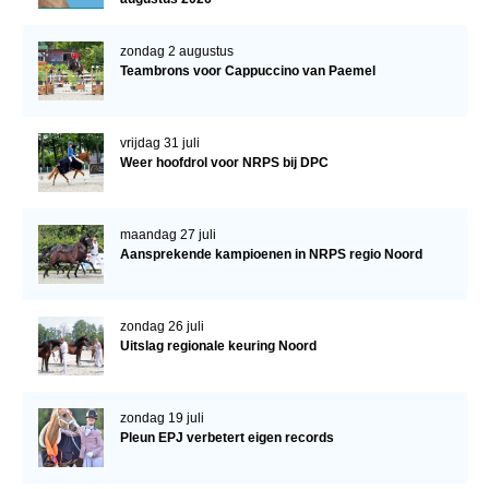
WBSFH
zondag 2 augustus
Dekhengsten
Teambrons voor Cappuccino van Paemel
Zoek een hengst
HENGSTEN ONLINE
vrijdag 31 juli
Weer hoofdrol voor NRPS bij DPC
Hengstenselectie
Informatie Hengstenkeuring
maandag 27 juli
AANMELDEN HENGSTENKEURING ONDER HET
Aansprekende kampioenen in NRPS regio Noord
ZADEL 2026
Verrichtingsonderzoek NRPS
zondag 26 juli
Verrichtingsonderzoek 2025-2026
Uitslag regionale keuring Noord
Verrichtingsonderzoek 2024-2025
Verrichtingsonderzoek 2023-2024
zondag 19 juli
Pleun EPJ verbetert eigen records
Verrichtingsonderzoek 2022-2023
Verrichtingsonderzoek 2021-2022