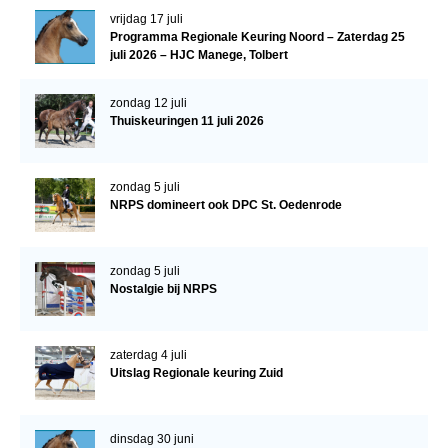
vrijdag 17 juli
Verrichtingsonderzoek 2020-2021
Programma Regionale Keuring Noord – Zaterdag 25
juli 2026 – HJC Manege, Tolbert
Verrichtingsonderzoek 2019-2020
Sport
zondag 12 juli
Thuiskeuringen 11 juli 2026
Paard te koop
Inloggen
zondag 5 juli
NRPS domineert ook DPC St. Oedenrode
CONTACT
REGIO'S
zondag 5 juli
Regio Noord
Nostalgie bij NRPS
Bestuur Regio Noord
Regio Midden
zaterdag 4 juli
Uitslag Regionale keuring Zuid
Bestuur Regio Midden
Regio West
dinsdag 30 juni