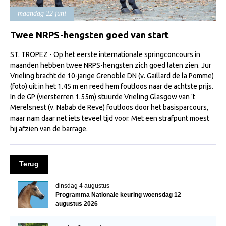
Import registratie
maandag 22 juni
Veulenregistratie
Twee NRPS-hengsten goed van start
I&R Registratie
ST. TROPEZ - Op het eerste internationale springconcours in
Informatie overschrijven paspoort
maanden hebben twee NRPS-hengsten zich goed laten zien. Jur
Vrieling bracht de 10-jarige Grenoble DN (v. Gaillard de la Pomme)
Formulier overschrijven op naam
(foto) uit in het 1.45 m en reed hem foutloos naar de achtste prijs.
Animal Health Regulation
In de GP (viersterren 1.55m) stuurde Vrieling Glasgow van 't
Merelsnest (v. Nabab de Reve) foutloos door het basisparcours,
Gids voor Goede Praktijken
maar nam daar net iets teveel tijd voor. Met een strafpunt moest
hij afzien van de barrage.
Marktplaats
Tarievenlijst
Terug
Veel gestelde vragen
Webshop
dinsdag 4 augustus
Programma Nationale keuring woensdag 12
Evenementen
augustus 2026
NRPS Select Sale