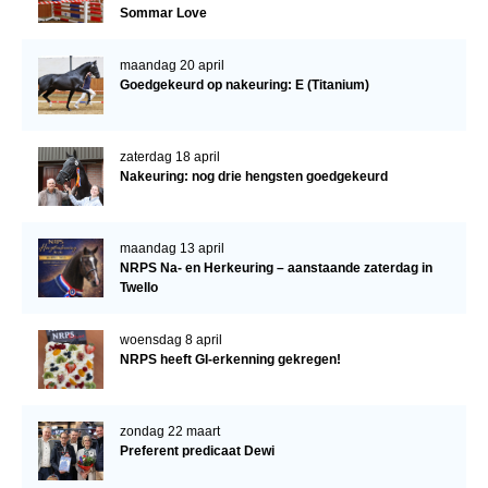
Bestuur Regio West
Sommar Love
Regio Zuid
maandag 20 april
Bestuur Regio Zuid
Goedgekeurd op nakeuring: E (Titanium)
Word vrijiwilliger
zaterdag 18 april
KALENDER
Nakeuring: nog drie hengsten goedgekeurd
Evenementen
ACCOUNT AANMAKEN
maandag 13 april
NRPS Na- en Herkeuring – aanstaande zaterdag in
Twello
woensdag 8 april
NRPS heeft GI-erkenning gekregen!
zondag 22 maart
Preferent predicaat Dewi