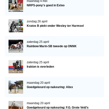
maandag 4 mei
NRPS-pony's goed in Exloo
Verrichtingsonderzoek 2020-2021
Verrichtingsonderzoek 2019-2020
zondag 26 april
Sport
Kratos B piekt onder Wesley ter Harmsel
Paard te koop
zaterdag 25 april
Inloggen
Rainbow Marin-SB tweede op ONNK
CONTACT
REGIO'S
zaterdag 25 april
Irakion is overleden
Regio Noord
Bestuur Regio Noord
maandag 20 april
Regio Midden
Goedgekeurd op nakeuring: Alixx
Bestuur Regio Midden
Regio West
maandag 20 april
Goedgekeurd op nakeuring: F.G. Grote Veld's