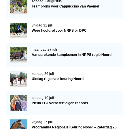
zondag 2 augustus
NRPS Keuringen
Teambrons voor Cappuccino van Paemel
Hengstenkeuring
vrijdag 31 juli
Regionale Keuringen
Weer hoofdrol voor NRPS bij DPC
Nationale Keuring
Late Veulenkeuring
maandag 27 juli
Aansprekende kampioenen in NRPS regio Noord
ABOP
Sport
zondag 26 juli
Wereldkampioenschap Jonge Paarden
Uitslag regionale keuring Noord
Dutch Pony Championship
Evenementen
zondag 19 juli
Pleun EPJ verbetert eigen records
Arabian Horse Events
Arabissimo
vrijdag 17 juli
Veulenregistratie
Programma Regionale Keuring Noord – Zaterdag 25