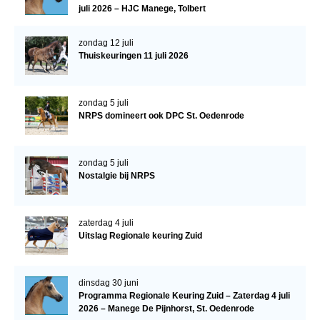
juli 2026 – HJC Manege, Tolbert
Veulens en merries
Zoek een NRPS paard
zondag 12 juli
Thuiskeuringen 11 juli 2026
PEDIGREE ONLINE
Informatie aan je paard of pony toevoegen
zondag 5 juli
Onze fokkerij
NRPS domineert ook DPC St. Oedenrode
Fokkerij informatie
Fokprogramma's en registratie
zondag 5 juli
Nostalgie bij NRPS
Informatie veulen registratie
Veulen registratie
zaterdag 4 juli
NRPS-Boegbeeld
Uitslag Regionale keuring Zuid
Predicaten
dinsdag 30 juni
Cornage
Programma Regionale Keuring Zuid – Zaterdag 4 juli
Röntgenonderzoek
2026 – Manege De Pijnhorst, St. Oedenrode