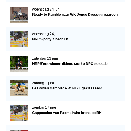
WBSFH
woensdag 24 juni
Ready to Rumble naar WK Jonge Dressuurpaarden
Dekhengsten
Zoek een hengst
woensdag 24 juni
HENGSTEN ONLINE
NRPS-pony’s naar EK
Hengstenselectie
Informatie Hengstenkeuring
zaterdag 13 juni
NRPS’ers winnen tijdens sterke DPC-selectie
AANMELDEN HENGSTENKEURING ONDER HET
ZADEL 2026
Verrichtingsonderzoek NRPS
zondag 7 juni
Le Golden Gambler RW nu Z1 geklasseerd
Verrichtingsonderzoek 2025-2026
Verrichtingsonderzoek 2024-2025
zondag 17 mei
Verrichtingsonderzoek 2023-2024
Cappuccino van Paemel wint brons op BK
Verrichtingsonderzoek 2022-2023
Verrichtingsonderzoek 2021-2022