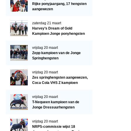
Regio West
Rijke ponyjaargang, 17 hengsten
aangewezen
Bestuur Regio West
Regio Zuid
zaterdag 21 maart
Harvey’s Dream of Gold
Bestuur Regio Zuid
Kampioen Jonge ponyhengsten
Word vrijiwilliger
vrijdag 20 maart
KALENDER
Zepp kampioen van de Jonge
Springhengsten
Evenementen
vrijdag 20 maart
ACCOUNT AANMAKEN
Zes springhengsten aangewezen,
Coca Cola VHS Z kampioen
vrijdag 20 maart
T-Nequeen kampioen van de
Jonge Dressuurhengsten
vrijdag 20 maart
NRPS-commissie wijst 18