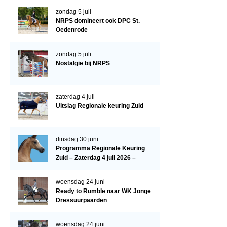
Evenementen
zondag 5 juli
NRPS Select Sale
NRPS domineert ook DPC St.
Oedenrode
NRPS Keuringen
zondag 5 juli
Hengstenkeuring
Nostalgie bij NRPS
Regionale Keuringen
Nationale Keuring
zaterdag 4 juli
Uitslag Regionale keuring Zuid
Late Veulenkeuring
ABOP
dinsdag 30 juni
Sport
Programma Regionale Keuring
Zuid – Zaterdag 4 juli 2026 –
Wereldkampioenschap Jonge Paarden
Manege De Pijnhorst, St.
Dutch Pony Championship
Oedenrode
woensdag 24 juni
Ready to Rumble naar WK Jonge
Evenementen
Dressuurpaarden
Arabian Horse Events
woensdag 24 juni