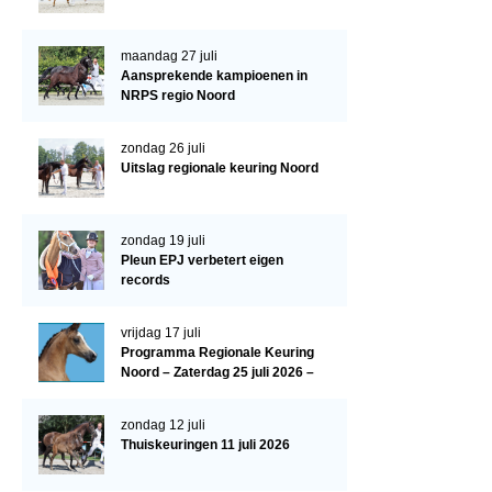
Paardenpaspoort aanvragen
maandag 27 juli
Import registratie
Aansprekende kampioenen in
NRPS regio Noord
Veulenregistratie
I&R Registratie
zondag 26 juli
Uitslag regionale keuring Noord
Informatie overschrijven paspoort
Formulier overschrijven op naam
zondag 19 juli
Pleun EPJ verbetert eigen
Animal Health Regulation
records
Gids voor Goede Praktijken
vrijdag 17 juli
Marktplaats
Programma Regionale Keuring
Noord – Zaterdag 25 juli 2026 –
Tarievenlijst
HJC Manege, Tolbert
Veel gestelde vragen
zondag 12 juli
Thuiskeuringen 11 juli 2026
Webshop