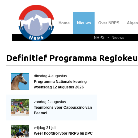
Home
Nieuws
Over NRPS
Alge
NRPS
>
Nieuws
Home
Nieuws
Definitief Programma Regiokeu
Over NRPS
Bestuur NRPS
dinsdag 4 augustus
Programma Nationale keuring
Lidmaatschap NRPS
woensdag 12 augustus 2026
Informatie
zondag 2 augustus
Lid worden
Teambrons voor Cappuccino van
Paemel
Statuten en reglementen
Privacyverklaring
vrijdag 31 juli
Weer hoofdrol voor NRPS bij DPC
Algemeen