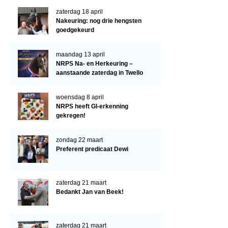
Verrichtingsonderzoek 2022-2023
zaterdag 18 april
Verrichtingsonderzoek 2021-2022
Nakeuring: nog drie hengsten
goedgekeurd
Verrichtingsonderzoek 2020-2021
Verrichtingsonderzoek 2019-2020
maandag 13 april
NRPS Na- en Herkeuring –
Sport
aanstaande zaterdag in Twello
Paard te koop
woensdag 8 april
NRPS heeft GI-erkenning
Inloggen
gekregen!
CONTACT
zondag 22 maart
REGIO'S
Preferent predicaat Dewi
Regio Noord
Bestuur Regio Noord
zaterdag 21 maart
Bedankt Jan van Beek!
Regio Midden
Bestuur Regio Midden
zaterdag 21 maart