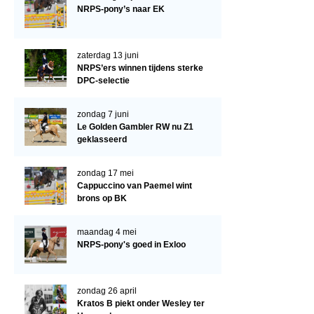
Arabissimo
NRPS-pony’s naar EK
Veulenregistratie
Veulens en merries
zaterdag 13 juni
NRPS’ers winnen tijdens sterke
Zoek een NRPS paard
DPC-selectie
PEDIGREE ONLINE
zondag 7 juni
Informatie aan je paard of pony toevoegen
Le Golden Gambler RW nu Z1
geklasseerd
Onze fokkerij
Fokkerij informatie
zondag 17 mei
Cappuccino van Paemel wint
Fokprogramma's en registratie
brons op BK
Informatie veulen registratie
maandag 4 mei
Veulen registratie
NRPS-pony's goed in Exloo
NRPS-Boegbeeld
zondag 26 april
Predicaten
Kratos B piekt onder Wesley ter