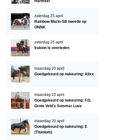
Cornage
Harmsel
Röntgenonderzoek
zaterdag 25 april
Rainbow Marin-SB tweede op
WBSFH
ONNK
Dekhengsten
zaterdag 25 april
Zoek een hengst
Irakion is overleden
HENGSTEN ONLINE
Hengstenselectie
maandag 20 april
Goedgekeurd op nakeuring: Alixx
Informatie Hengstenkeuring
AANMELDEN HENGSTENKEURING ONDER HET ZADEL 2026
maandag 20 april
Verrichtingsonderzoek NRPS
Goedgekeurd op nakeuring: F.G.
Grote Veld's Sommar Love
Verrichtingsonderzoek 2025-2026
Verrichtingsonderzoek 2024-2025
maandag 20 april
Goedgekeurd op nakeuring: E
Verrichtingsonderzoek 2023-2024
(Titanium)