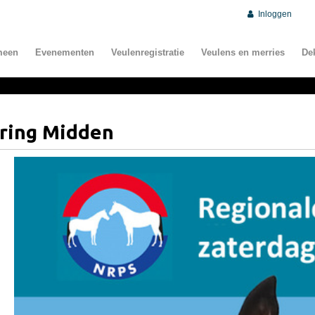
Inloggen
meen
Evenementen
Veulenregistratie
Veulens en merries
De
ring Midden