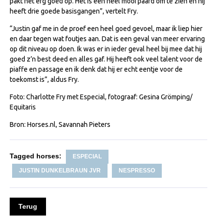
pakt het erg goed op. Het is een heel mooi paard om te zien en hij
Veulens en merries
heeft drie goede basisgangen”, vertelt Fry.
Zoek een NRPS paard
“Justin gaf me in de proef een heel goed gevoel, maar ik liep hier
en daar tegen wat foutjes aan. Dat is een geval van meer ervaring
PEDIGREE ONLINE
op dit niveau op doen. Ik was er in ieder geval heel bij mee dat hij
goed z’n best deed en alles gaf. Hij heeft ook veel talent voor de
Informatie aan je paard of pony toevoegen
piaffe en passage en ik denk dat hij er echt eentje voor de
Onze fokkerij
toekomst is”, aldus Fry.
Fokkerij informatie
Foto: Charlotte Fry met Especial, fotograaf: Gesina Grömping/
Equitaris
Fokprogramma's en registratie
Bron: Horses.nl, Savannah Pieters
Informatie veulen registratie
Veulen registratie
Tagged horses:
ESPECIAL
NRPS-Boegbeeld
JUSTIN DUNKELBRAUN JVR
NESPRESSO
Predicaten
Cornage
Terug
Röntgenonderzoek