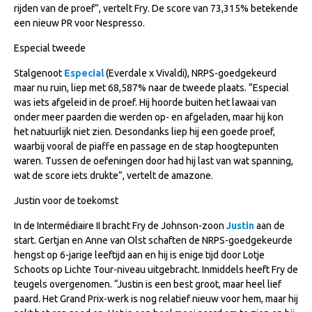
rijden van de proef”, vertelt Fry. De score van 73,315% betekende
NRPS Keuringen
een nieuw PR voor Nespresso.
Hengstenkeuring
Especial tweede
Regionale Keuringen
Stalgenoot
Especial
(Everdale x Vivaldi), NRPS-goedgekeurd
Nationale Keuring
maar nu ruin, liep met 68,587% naar de tweede plaats. “Especial
was iets afgeleid in de proef. Hij hoorde buiten het lawaai van
Late Veulenkeuring
onder meer paarden die werden op- en afgeladen, maar hij kon
het natuurlijk niet zien. Desondanks liep hij een goede proef,
ABOP
waarbij vooral de piaffe en passage en de stap hoogtepunten
Sport
waren. Tussen de oefeningen door had hij last van wat spanning,
wat de score iets drukte”, vertelt de amazone.
Wereldkampioenschap Jonge Paarden
Justin voor de toekomst
Dutch Pony Championship
In de Intermédiaire II bracht Fry de Johnson-zoon
Justin
aan de
Evenementen
start. Gertjan en Anne van Olst schaften de NRPS-goedgekeurde
Arabian Horse Events
hengst op 6-jarige leeftijd aan en hij is enige tijd door Lotje
Schoots op Lichte Tour-niveau uitgebracht. Inmiddels heeft Fry de
Arabissimo
teugels overgenomen. “Justin is een best groot, maar heel lief
paard. Het Grand Prix-werk is nog relatief nieuw voor hem, maar hij
Veulenregistratie