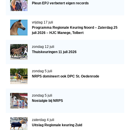
Pleun EPJ verbetert eigen records
Verrichtingsonderzoek 2020-2021
Verrichtingsonderzoek 2019-2020
vrijdag 17 juli
Programma Regionale Keuring Noord – Zaterdag 25
Sport
juli 2026 – HJC Manege, Tolbert
Paard te koop
zondag 12 juli
Inloggen
Thuiskeuringen 11 juli 2026
CONTACT
zondag 5 juli
REGIO'S
NRPS domineert ook DPC St. Oedenrode
Regio Noord
Bestuur Regio Noord
zondag 5 juli
Nostalgie bij NRPS
Regio Midden
Bestuur Regio Midden
zaterdag 4 juli
Regio West
Uitslag Regionale keuring Zuid