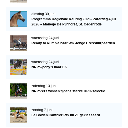
Bestuur Regio West
Regio Zuid
dinsdag 30 juni
Programma Regionale Keuring Zuid – Zaterdag 4 juli
Bestuur Regio Zuid
2026 – Manege De Pijnhorst, St. Oedenrode
Word vrijiwilliger
woensdag 24 juni
KALENDER
Ready to Rumble naar WK Jonge Dressuurpaarden
Evenementen
ACCOUNT AANMAKEN
woensdag 24 juni
NRPS-pony’s naar EK
zaterdag 13 juni
NRPS’ers winnen tijdens sterke DPC-selectie
zondag 7 juni
Le Golden Gambler RW nu Z1 geklasseerd