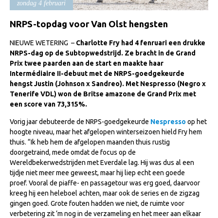
zondag 4 februari
Import registratie
Veulenregistratie
NRPS-topdag voor Van Olst hengsten
I&R Registratie
NIEUWE WETERING –
Charlotte Fry had 4 fenruari een drukke
NRPS-dag op de Subtopwedstrijd. Ze bracht in de Grand
Informatie overschrijven paspoort
Prix twee paarden aan de start en maakte haar
Intermédiaire II-debuut met de NRPS-goedgekeurde
Formulier overschrijven op naam
hengst Justin (Johnson x Sandreo). Met Nespresso (Negro x
Animal Health Regulation
Tenerife VDL) won de Britse amazone de Grand Prix met
een score van 73,315%.
Gids voor Goede Praktijken
Vorig jaar debuteerde de NRPS-goedgekeurde
Nespresso
op het
Marktplaats
hoogte niveau, maar het afgelopen winterseizoen hield Fry hem
Tarievenlijst
thuis. “Ik heb hem de afgelopen maanden thuis rustig
doorgetraind, mede omdat de focus op de
Veel gestelde vragen
Wereldbekerwedstrijden met Everdale lag. Hij was dus al een
tijdje niet meer mee geweest, maar hij liep echt een goede
Webshop
proef. Vooral de piaffe- en passagetour was erg goed, daarvoor
Evenementen
kreeg hij een heleboel achten, maar ook de series en de zigzag
gingen goed. Grote fouten hadden we niet, de ruimte voor
NRPS Select Sale
verbetering zit ‘m nog in de verzameling en het meer aan elkaar