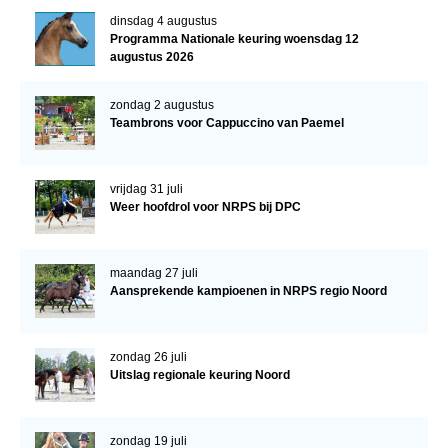
WBSFH
dinsdag 4 augustus
Programma Nationale keuring woensdag 12
Dekhengsten
augustus 2026
Zoek een hengst
zondag 2 augustus
HENGSTEN ONLINE
Teambrons voor Cappuccino van Paemel
Hengstenselectie
vrijdag 31 juli
Informatie Hengstenkeuring
Weer hoofdrol voor NRPS bij DPC
AANMELDEN HENGSTENKEURING ONDER HET
ZADEL 2026
maandag 27 juli
Verrichtingsonderzoek NRPS
Aansprekende kampioenen in NRPS regio Noord
Verrichtingsonderzoek 2025-2026
Verrichtingsonderzoek 2024-2025
zondag 26 juli
Uitslag regionale keuring Noord
Verrichtingsonderzoek 2023-2024
Verrichtingsonderzoek 2022-2023
zondag 19 juli
Verrichtingsonderzoek 2021-2022