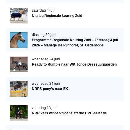
Verrichtingsonderzoek 2020-2021
zaterdag 4 juli
Uitslag Regionale keuring Zuid
Verrichtingsonderzoek 2019-2020
Sport
dinsdag 30 juni
Paard te koop
Programma Regionale Keuring Zuid – Zaterdag 4 juli
2026 – Manege De Pijnhorst, St. Oedenrode
Inloggen
woensdag 24 juni
CONTACT
Ready to Rumble naar WK Jonge Dressuurpaarden
REGIO'S
Regio Noord
woensdag 24 juni
NRPS-pony’s naar EK
Bestuur Regio Noord
Regio Midden
zaterdag 13 juni
Bestuur Regio Midden
NRPS’ers winnen tijdens sterke DPC-selectie
Regio West