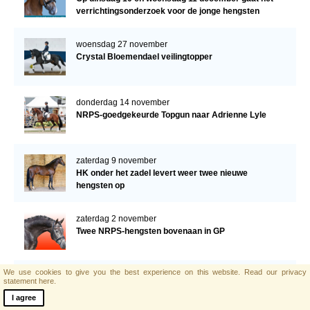
verrichtingsonderzoek voor de jonge hengsten
verder!
woensdag 27 november
Crystal Bloemendael veilingtopper
donderdag 14 november
NRPS-goedgekeurde Topgun naar Adrienne Lyle
zaterdag 9 november
HK onder het zadel levert weer twee nieuwe
hengsten op
zaterdag 2 november
Twee NRPS-hengsten bovenaan in GP
We use cookies to give you the best experience on this website.
Read our privacy
vrijdag 1 november
statement here.
Programma verrichtingsonderzoek donderdag 7 en
I agree
vrijdag 8 november a.s.