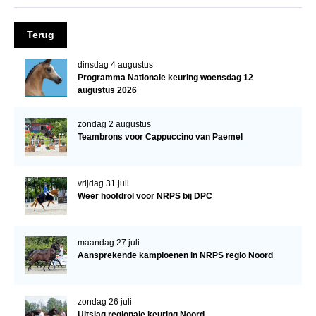
Veulens en merries
Terug
Zoek een NRPS paard
PEDIGREE ONLINE
dinsdag 4 augustus
Programma Nationale keuring woensdag 12
Informatie aan je paard of pony toevoegen
augustus 2026
Onze fokkerij
zondag 2 augustus
Fokkerij informatie
Teambrons voor Cappuccino van Paemel
Fokprogramma's en registratie
vrijdag 31 juli
Informatie veulen registratie
Weer hoofdrol voor NRPS bij DPC
Veulen registratie
NRPS-Boegbeeld
maandag 27 juli
Aansprekende kampioenen in NRPS regio Noord
Predicaten
Cornage
zondag 26 juli
Röntgenonderzoek
Uitslag regionale keuring Noord