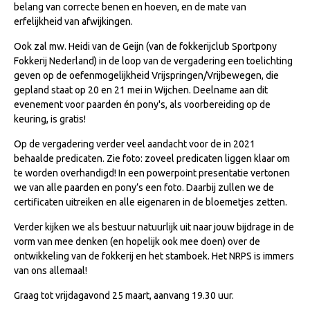
belang van correcte benen en hoeven, en de mate van
NRPS Keuringen
erfelijkheid van afwijkingen.
Hengstenkeuring
Ook zal mw. Heidi van de Geijn (van de fokkerijclub Sportpony
Fokkerij Nederland) in de loop van de vergadering een toelichting
Regionale Keuringen
geven op de oefenmogelijkheid Vrijspringen/Vrijbewegen, die
Nationale Keuring
gepland staat op 20 en 21 mei in Wijchen. Deelname aan dit
evenement voor paarden én pony's, als voorbereiding op de
Late Veulenkeuring
keuring, is gratis!
ABOP
Op de vergadering verder veel aandacht voor de in 2021
Sport
behaalde predicaten. Zie foto: zoveel predicaten liggen klaar om
te worden overhandigd! In een powerpoint presentatie vertonen
Wereldkampioenschap Jonge Paarden
we van alle paarden en pony’s een foto. Daarbij zullen we de
certificaten uitreiken en alle eigenaren in de bloemetjes zetten.
Dutch Pony Championship
Evenementen
Verder kijken we als bestuur natuurlijk uit naar jouw bijdrage in de
vorm van mee denken (en hopelijk ook mee doen) over de
Arabian Horse Events
ontwikkeling van de fokkerij en het stamboek. Het NRPS is immers
van ons allemaal!
Arabissimo
Graag tot vrijdagavond 25 maart, aanvang 19.30 uur.
Veulenregistratie