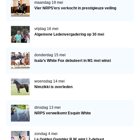
maandag 19 mei
Vier NRPS’ers verkocht in prestigieuze veiling
vrijdag 16 mei
Algemene Ledenvergadering op 30 mei
donderdag 15 mei
Isala’s White Fox debuteert in M1 met winst
woensdag 14 mei
Nimzikki is overleden
dinsdag 13 mei
NRPS verwelkomt Esquin White
zondag 4 mei
Le Golden Gambler R.W. wint L2-debuut