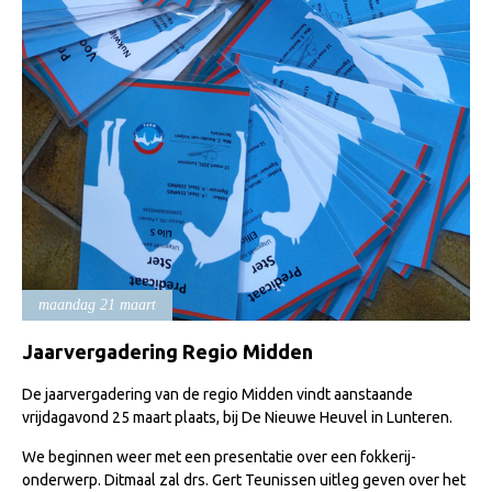
Import registratie
Veulenregistratie
I&R Registratie
Informatie overschrijven paspoort
Formulier overschrijven op naam
Animal Health Regulation
Gids voor Goede Praktijken
Marktplaats
maandag 21 maart
Tarievenlijst
Jaarvergadering Regio Midden
Veel gestelde vragen
De jaarvergadering van de regio Midden vindt aanstaande
Webshop
vrijdagavond 25 maart plaats, bij De Nieuwe Heuvel in Lunteren.
Evenementen
We beginnen weer met een presentatie over een fokkerij-
NRPS Select Sale
onderwerp. Ditmaal zal drs. Gert Teunissen uitleg geven over het