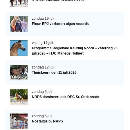
WBSFH
Dekhengsten
zondag 19 juli
Pleun EPJ verbetert eigen records
Zoek een hengst
HENGSTEN ONLINE
vrijdag 17 juli
Hengstenselectie
Programma Regionale Keuring Noord – Zaterdag 25
juli 2026 – HJC Manege, Tolbert
Informatie Hengstenkeuring
AANMELDEN HENGSTENKEURING ONDER HET
zondag 12 juli
ZADEL 2026
Thuiskeuringen 11 juli 2026
Verrichtingsonderzoek NRPS
Verrichtingsonderzoek 2025-2026
zondag 5 juli
NRPS domineert ook DPC St. Oedenrode
Verrichtingsonderzoek 2024-2025
Verrichtingsonderzoek 2023-2024
zondag 5 juli
Verrichtingsonderzoek 2022-2023
Nostalgie bij NRPS
Verrichtingsonderzoek 2021-2022