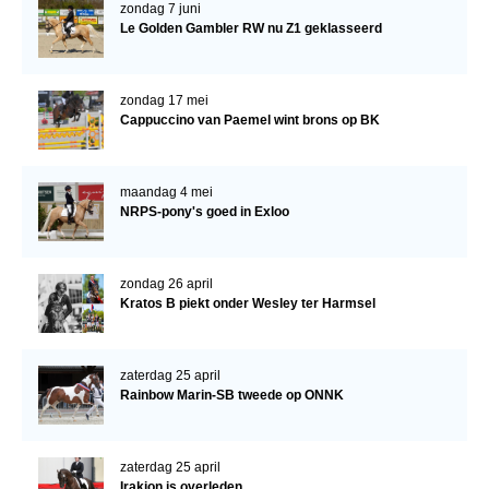
Bestuur Regio West
zondag 7 juni
Le Golden Gambler RW nu Z1 geklasseerd
Regio Zuid
Bestuur Regio Zuid
zondag 17 mei
Word vrijiwilliger
Cappuccino van Paemel wint brons op BK
KALENDER
maandag 4 mei
Evenementen
NRPS-pony's goed in Exloo
ACCOUNT AANMAKEN
zondag 26 april
Kratos B piekt onder Wesley ter Harmsel
zaterdag 25 april
Rainbow Marin-SB tweede op ONNK
zaterdag 25 april
Irakion is overleden