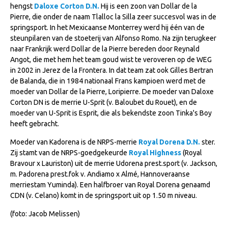
hengst
Daloxe Corton D.N.
Hij is een zoon van Dollar de la
NRPS Keuringen
Pierre, die onder de naam Tlalloc la Silla zeer succesvol was in de
springsport. In het Mexicaanse Monterrey werd hij één van de
Hengstenkeuring
steunpilaren van de stoeterij van Alfonso Romo. Na zijn terugkeer
Regionale Keuringen
naar Frankrijk werd Dollar de la Pierre bereden door Reynald
Angot, die met hem het team goud wist te veroveren op de WEG
Nationale Keuring
in 2002 in Jerez de la Frontera. In dat team zat ook Gilles Bertran
Late Veulenkeuring
de Balanda, die in 1984 nationaal Frans kampioen werd met de
moeder van Dollar de la Pierre, Loripierre. De moeder van Daloxe
ABOP
Corton DN is de merrie U-Sprit (v. Baloubet du Rouet), en de
moeder van U-Sprit is Esprit, die als bekendste zoon Tinka's Boy
Sport
heeft gebracht.
Wereldkampioenschap Jonge Paarden
Moeder van Kadorena is de NRPS-merrie
Royal Dorena D.N.
ster.
Dutch Pony Championship
Zij stamt van de NRPS-goedgekeurde
Royal Highness
(Royal
Bravour x Lauriston) uit de merrie Udorena prest.sport (v. Jackson,
Evenementen
m. Padorena prest.fok v. Andiamo x Almé, Hannoveraanse
merriestam Yuminda). Een halfbroer van Royal Dorena genaamd
Arabian Horse Events
CDN (v. Celano) komt in de springsport uit op 1.50 m niveau.
Arabissimo
(foto: Jacob Melissen)
Veulenregistratie