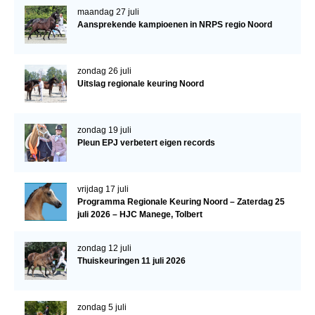
maandag 27 juli
WBSFH
Aansprekende kampioenen in NRPS regio Noord
Dekhengsten
Zoek een hengst
zondag 26 juli
Uitslag regionale keuring Noord
HENGSTEN ONLINE
Hengstenselectie
zondag 19 juli
Informatie Hengstenkeuring
Pleun EPJ verbetert eigen records
AANMELDEN HENGSTENKEURING ONDER HET
ZADEL 2026
vrijdag 17 juli
Verrichtingsonderzoek NRPS
Programma Regionale Keuring Noord – Zaterdag 25
juli 2026 – HJC Manege, Tolbert
Verrichtingsonderzoek 2025-2026
Verrichtingsonderzoek 2024-2025
zondag 12 juli
Thuiskeuringen 11 juli 2026
Verrichtingsonderzoek 2023-2024
Verrichtingsonderzoek 2022-2023
zondag 5 juli
Verrichtingsonderzoek 2021-2022