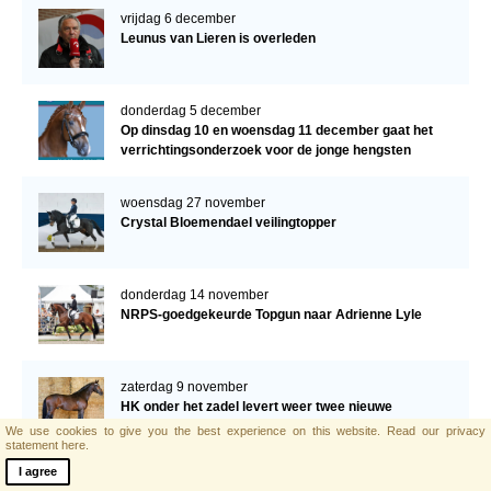
vrijdag 6 december
Leunus van Lieren is overleden
donderdag 5 december
Op dinsdag 10 en woensdag 11 december gaat het
verrichtingsonderzoek voor de jonge hengsten
verder!
woensdag 27 november
Crystal Bloemendael veilingtopper
donderdag 14 november
NRPS-goedgekeurde Topgun naar Adrienne Lyle
zaterdag 9 november
HK onder het zadel levert weer twee nieuwe
hengsten op
We use cookies to give you the best experience on this website.
Read our privacy
statement here.
I agree
zaterdag 2 november