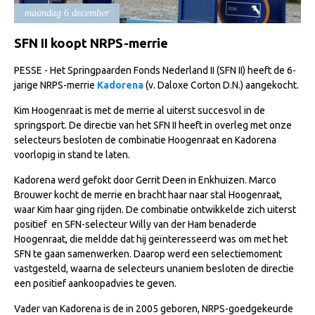
Import registratie
maandag 6 december
Veulenregistratie
SFN II koopt NRPS-merrie
I&R Registratie
PESSE - Het Springpaarden Fonds Nederland II (SFN II) heeft de 6-
Informatie overschrijven paspoort
jarige NRPS-merrie
Kadorena
(v. Daloxe Corton D.N.) aangekocht.
Formulier overschrijven op naam
Kim Hoogenraat is met de merrie al uiterst succesvol in de
springsport. De directie van het SFN II heeft in overleg met onze
Animal Health Regulation
selecteurs besloten de combinatie Hoogenraat en Kadorena
voorlopig in stand te laten.
Gids voor Goede Praktijken
Kadorena werd gefokt door Gerrit Deen in Enkhuizen. Marco
Marktplaats
Brouwer kocht de merrie en bracht haar naar stal Hoogenraat,
Tarievenlijst
waar Kim haar ging rijden. De combinatie ontwikkelde zich uiterst
positief en SFN-selecteur Willy van der Ham benaderde
Veel gestelde vragen
Hoogenraat, die meldde dat hij geïnteresseerd was om met het
SFN te gaan samenwerken. Daarop werd een selectiemoment
Webshop
vastgesteld, waarna de selecteurs unaniem besloten de directie
Evenementen
een positief aankoopadvies te geven.
NRPS Select Sale
Vader van Kadorena is de in 2005 geboren, NRPS-goedgekeurde