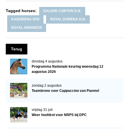
Veulens en merries
Tagged horses:
DALOXE CORTON D.N.
Zoek een NRPS paard
KADORENA SFN
ROYAL DORENA D.N.
PEDIGREE ONLINE
ROYAL HIGHNESS
Informatie aan je paard of pony toevoegen
Onze fokkerij
Terug
Fokkerij informatie
dinsdag 4 augustus
Fokprogramma's en registratie
Programma Nationale keuring woensdag 12
augustus 2026
Informatie veulen registratie
Veulen registratie
zondag 2 augustus
Teambrons voor Cappuccino van Paemel
NRPS-Boegbeeld
Predicaten
vrijdag 31 juli
Cornage
Weer hoofdrol voor NRPS bij DPC
Röntgenonderzoek