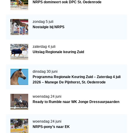
NRPS domineert ook DPC St. Oedenrode
Verrichtingsonderzoek 2020-2021
Verrichtingsonderzoek 2019-2020
zondag 5 juli
Nostalgie bij NRPS
Sport
Paard te koop
zaterdag 4 juli
Inloggen
Uitslag Regionale keuring Zuid
CONTACT
dinsdag 30 juni
REGIO'S
Programma Regionale Keuring Zuid – Zaterdag 4 juli
2026 – Manege De Pijnhorst, St. Oedenrode
Regio Noord
Bestuur Regio Noord
woensdag 24 juni
Ready to Rumble naar WK Jonge Dressuurpaarden
Regio Midden
Bestuur Regio Midden
woensdag 24 juni
Regio West
NRPS-pony’s naar EK