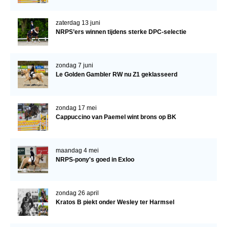
Bestuur Regio West
Regio Zuid
zaterdag 13 juni
NRPS’ers winnen tijdens sterke DPC-selectie
Bestuur Regio Zuid
Word vrijiwilliger
zondag 7 juni
KALENDER
Le Golden Gambler RW nu Z1 geklasseerd
Evenementen
zondag 17 mei
ACCOUNT AANMAKEN
Cappuccino van Paemel wint brons op BK
maandag 4 mei
NRPS-pony's goed in Exloo
zondag 26 april
Kratos B piekt onder Wesley ter Harmsel