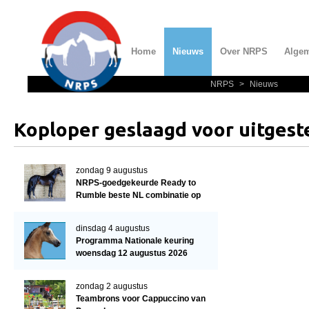
Home
Nieuws
Over NRPS
Alge
NRPS
>
Nieuws
Home
Nieuws
Koploper geslaagd voor uitges
Over NRPS
Bestuur NRPS
zondag 9 augustus
NRPS-goedgekeurde Ready to
Lidmaatschap NRPS
Rumble beste NL combinatie op
WK
Informatie
dinsdag 4 augustus
Lid worden
Programma Nationale keuring
woensdag 12 augustus 2026
Statuten en reglementen
Privacyverklaring
zondag 2 augustus
Teambrons voor Cappuccino van
Algemeen