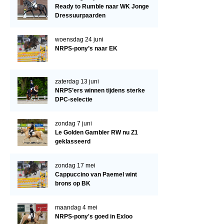
Arabissimo
Ready to Rumble naar WK Jonge
Dressuurpaarden
Veulenregistratie
Veulens en merries
woensdag 24 juni
NRPS-pony’s naar EK
Zoek een NRPS paard
PEDIGREE ONLINE
zaterdag 13 juni
Informatie aan je paard of pony toevoegen
NRPS’ers winnen tijdens sterke
DPC-selectie
Onze fokkerij
Fokkerij informatie
zondag 7 juni
Le Golden Gambler RW nu Z1
Fokprogramma's en registratie
geklasseerd
Informatie veulen registratie
zondag 17 mei
Veulen registratie
Cappuccino van Paemel wint
brons op BK
NRPS-Boegbeeld
maandag 4 mei
Predicaten
NRPS-pony's goed in Exloo