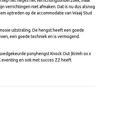
liep het netjes het verrichtingsonderzoek, maar
j zijn verrichtingen niet afmaken. Dat is nu dus alsnog
hem optreden op de accommodatie van Waaij Stud
mooie uitstraling. De hengst heeft een goede
flexen, een goede techniek en is vermogend.
e goedgekeurde ponyhengst Knock Out (Krimh ox x
EK eventing en ook met succes ZZ heeft