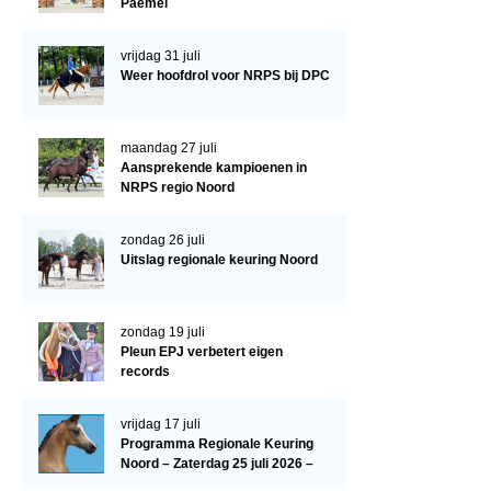
Paemel
Paardenpaspoort aanvragen
vrijdag 31 juli
Import registratie
Weer hoofdrol voor NRPS bij DPC
Veulenregistratie
I&R Registratie
maandag 27 juli
Aansprekende kampioenen in
Informatie overschrijven paspoort
NRPS regio Noord
Formulier overschrijven op naam
zondag 26 juli
Uitslag regionale keuring Noord
Animal Health Regulation
Gids voor Goede Praktijken
zondag 19 juli
Marktplaats
Pleun EPJ verbetert eigen
records
Tarievenlijst
Veel gestelde vragen
vrijdag 17 juli
Programma Regionale Keuring
Webshop
Noord – Zaterdag 25 juli 2026 –
HJC Manege, Tolbert