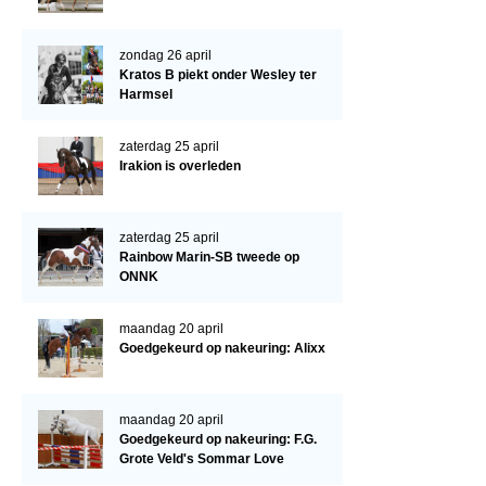
Cornage
Röntgenonderzoek
zondag 26 april
Kratos B piekt onder Wesley ter
WBSFH
Harmsel
Dekhengsten
zaterdag 25 april
Zoek een hengst
Irakion is overleden
HENGSTEN ONLINE
Hengstenselectie
zaterdag 25 april
Rainbow Marin-SB tweede op
Informatie Hengstenkeuring
ONNK
AANMELDEN HENGSTENKEURING ONDER HET ZADEL 2026
maandag 20 april
Verrichtingsonderzoek NRPS
Goedgekeurd op nakeuring: Alixx
Verrichtingsonderzoek 2025-2026
Verrichtingsonderzoek 2024-2025
maandag 20 april
Goedgekeurd op nakeuring: F.G.
Verrichtingsonderzoek 2023-2024
Grote Veld's Sommar Love