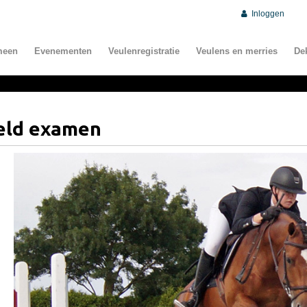
Inloggen
meen
Evenementen
Veulenregistratie
Veulens en merries
De
teld examen