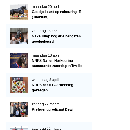
Verrichtingsonderzoek 2022-2023
maandag 20 april
Verrichtingsonderzoek 2021-2022
Goedgekeurd op nakeuring: E
(Titanium)
Verrichtingsonderzoek 2020-2021
Verrichtingsonderzoek 2019-2020
zaterdag 18 april
Nakeuring: nog drie hengsten
Sport
goedgekeurd
Paard te koop
maandag 13 april
NRPS Na- en Herkeuring –
Inloggen
aanstaande zaterdag in Twello
CONTACT
woensdag 8 april
REGIO'S
NRPS heeft GI-erkenning
gekregen!
Regio Noord
Bestuur Regio Noord
zondag 22 maart
Preferent predicaat Dewi
Regio Midden
Bestuur Regio Midden
zaterdag 21 maart