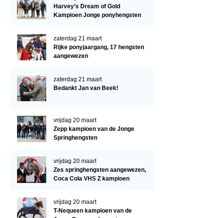
Regio West
Harvey’s Dream of Gold
Kampioen Jonge ponyhengsten
Bestuur Regio West
Regio Zuid
zaterdag 21 maart
Rijke ponyjaargang, 17 hengsten
Bestuur Regio Zuid
aangewezen
Word vrijiwilliger
zaterdag 21 maart
KALENDER
Bedankt Jan van Beek!
Evenementen
vrijdag 20 maart
ACCOUNT AANMAKEN
Zepp kampioen van de Jonge
Springhengsten
vrijdag 20 maart
Zes springhengsten aangewezen,
Coca Cola VHS Z kampioen
vrijdag 20 maart
T-Nequeen kampioen van de