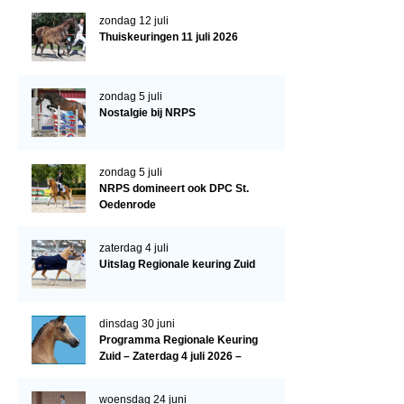
Evenementen
zondag 12 juli
NRPS Select Sale
Thuiskeuringen 11 juli 2026
NRPS Keuringen
zondag 5 juli
Hengstenkeuring
Nostalgie bij NRPS
Regionale Keuringen
Nationale Keuring
zondag 5 juli
NRPS domineert ook DPC St.
Late Veulenkeuring
Oedenrode
ABOP
zaterdag 4 juli
Sport
Uitslag Regionale keuring Zuid
Wereldkampioenschap Jonge Paarden
Dutch Pony Championship
dinsdag 30 juni
Programma Regionale Keuring
Evenementen
Zuid – Zaterdag 4 juli 2026 –
Manege De Pijnhorst, St.
Arabian Horse Events
Oedenrode
woensdag 24 juni