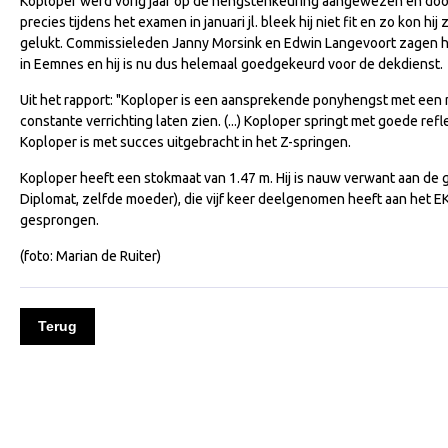
Koploper werd vorig jaar op de hengstenkeuring aangewezen en door
precies tijdens het examen in januari jl. bleek hij niet fit en zo kon hi
gelukt. Commissieleden Janny Morsink en Edwin Langevoort zagen 
in Eemnes en hij is nu dus helemaal goedgekeurd voor de dekdienst.
Uit het rapport: "Koploper is een aansprekende ponyhengst met een 
constante verrichting laten zien. (...) Koploper springt met goede re
Koploper is met succes uitgebracht in het Z-springen.
Koploper heeft een stokmaat van 1.47 m. Hij is nauw verwant aan d
Diplomat, zelfde moeder), die vijf keer deelgenomen heeft aan het 
gesprongen.
(foto: Marian de Ruiter)
Terug