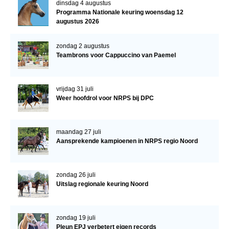
dinsdag 4 augustus
NRPS Keuringen
Programma Nationale keuring woensdag 12
augustus 2026
Hengstenkeuring
Regionale Keuringen
zondag 2 augustus
Teambrons voor Cappuccino van Paemel
Nationale Keuring
Late Veulenkeuring
vrijdag 31 juli
ABOP
Weer hoofdrol voor NRPS bij DPC
Sport
maandag 27 juli
Wereldkampioenschap Jonge Paarden
Aansprekende kampioenen in NRPS regio Noord
Dutch Pony Championship
Evenementen
zondag 26 juli
Uitslag regionale keuring Noord
Arabian Horse Events
Arabissimo
zondag 19 juli
Veulenregistratie
Pleun EPJ verbetert eigen records