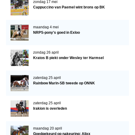
zondag 17 mei
Cappuccino van Paemel wint brons op BK
Verrichtingsonderzoek 2020-2021
Verrichtingsonderzoek 2019-2020
maandag 4 mei
Sport
NRPS-pony's goed in Exloo
Paard te koop
Inloggen
zondag 26 april
Kratos B piekt onder Wesley ter Harmsel
CONTACT
REGIO'S
zaterdag 25 april
Rainbow Marin-SB tweede op ONNK
Regio Noord
Bestuur Regio Noord
zaterdag 25 april
Regio Midden
Irakion is overleden
Bestuur Regio Midden
Regio West
maandag 20 april
Goedgekeurd op nakeuring: Alixx