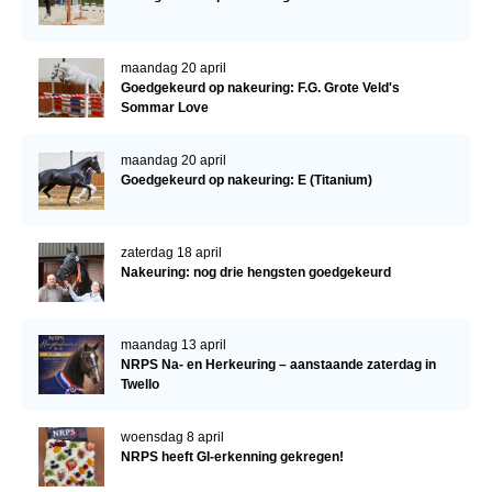
Bestuur Regio West
Regio Zuid
maandag 20 april
Bestuur Regio Zuid
Goedgekeurd op nakeuring: F.G. Grote Veld's
Sommar Love
Word vrijiwilliger
KALENDER
maandag 20 april
Goedgekeurd op nakeuring: E (Titanium)
Evenementen
ACCOUNT AANMAKEN
zaterdag 18 april
Nakeuring: nog drie hengsten goedgekeurd
maandag 13 april
NRPS Na- en Herkeuring – aanstaande zaterdag in
Twello
woensdag 8 april
NRPS heeft GI-erkenning gekregen!