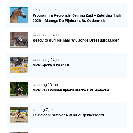
WBSFH
dinsdag 30 juni
Dekhengsten
Programma Regionale Keuring Zuid – Zaterdag 4 juli
2026 – Manege De Pijnhorst, St. Oedenrode
Zoek een hengst
woensdag 24 juni
HENGSTEN ONLINE
Ready to Rumble naar WK Jonge Dressuurpaarden
Hengstenselectie
Informatie Hengstenkeuring
woensdag 24 juni
NRPS-pony’s naar EK
AANMELDEN HENGSTENKEURING ONDER HET
ZADEL 2026
Verrichtingsonderzoek NRPS
zaterdag 13 juni
NRPS’ers winnen tijdens sterke DPC-selectie
Verrichtingsonderzoek 2025-2026
Verrichtingsonderzoek 2024-2025
zondag 7 juni
Verrichtingsonderzoek 2023-2024
Le Golden Gambler RW nu Z1 geklasseerd
Verrichtingsonderzoek 2022-2023
Verrichtingsonderzoek 2021-2022