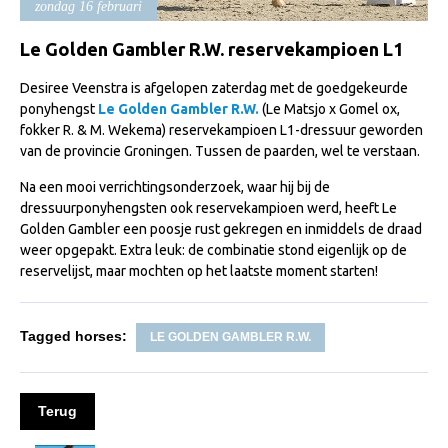
zondag 16 februari
Import registratie
Veulenregistratie
Le Golden Gambler R.W. reservekampioen L1
I&R Registratie
Desiree Veenstra is afgelopen zaterdag met de goedgekeurde
ponyhengst
Le Golden Gambler R.W.
(Le Matsjo x Gomel ox,
Informatie overschrijven paspoort
fokker R. & M. Wekema) reservekampioen L1-dressuur geworden
van de provincie Groningen. Tussen de paarden, wel te verstaan.
Formulier overschrijven op naam
Animal Health Regulation
Na een mooi verrichtingsonderzoek, waar hij bij de
dressuurponyhengsten ook reservekampioen werd, heeft Le
Gids voor Goede Praktijken
Golden Gambler een poosje rust gekregen en inmiddels de draad
weer opgepakt. Extra leuk: de combinatie stond eigenlijk op de
Marktplaats
reservelijst, maar mochten op het laatste moment starten!
Tarievenlijst
Veel gestelde vragen
Tagged horses:
LE GOLDEN GAMBLER R.W.
Webshop
Evenementen
Terug
NRPS Select Sale