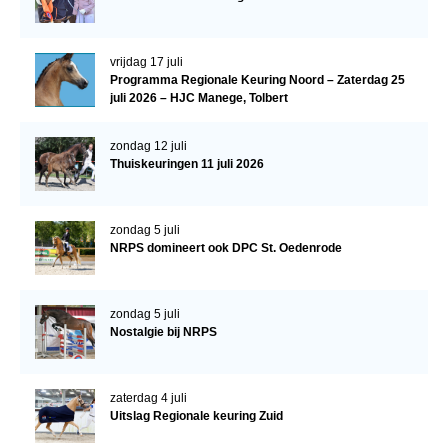
Veulens en merries
Zoek een NRPS paard
vrijdag 17 juli
Programma Regionale Keuring Noord – Zaterdag 25
PEDIGREE ONLINE
juli 2026 – HJC Manege, Tolbert
Informatie aan je paard of pony toevoegen
zondag 12 juli
Onze fokkerij
Thuiskeuringen 11 juli 2026
Fokkerij informatie
Fokprogramma's en registratie
zondag 5 juli
NRPS domineert ook DPC St. Oedenrode
Informatie veulen registratie
Veulen registratie
zondag 5 juli
NRPS-Boegbeeld
Nostalgie bij NRPS
Predicaten
Cornage
zaterdag 4 juli
Uitslag Regionale keuring Zuid
Röntgenonderzoek