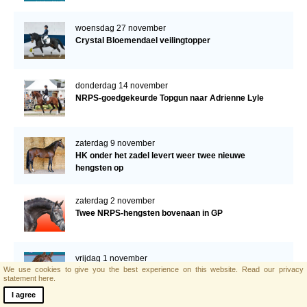
verder!
woensdag 27 november
Crystal Bloemendael veilingtopper
donderdag 14 november
NRPS-goedgekeurde Topgun naar Adrienne Lyle
zaterdag 9 november
HK onder het zadel levert weer twee nieuwe
hengsten op
zaterdag 2 november
Twee NRPS-hengsten bovenaan in GP
vrijdag 1 november
We use cookies to give you the best experience on this website.
Read our privacy
Programma verrichtingsonderzoek donderdag 7 en
statement here.
vrijdag 8 november a.s.
I agree