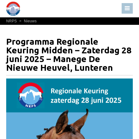
NRPS
>
Nieuws
Home
Nieuws
Programma Regionale
Over NRPS
Keuring Midden – Zaterdag 28
Bestuur NRPS
juni 2025 – Manege De
Nieuwe Heuvel, Lunteren
Lidmaatschap NRPS
Informatie
Lid worden
Statuten en reglementen
Privacyverklaring
Algemeen
Paardenpaspoort aanvragen