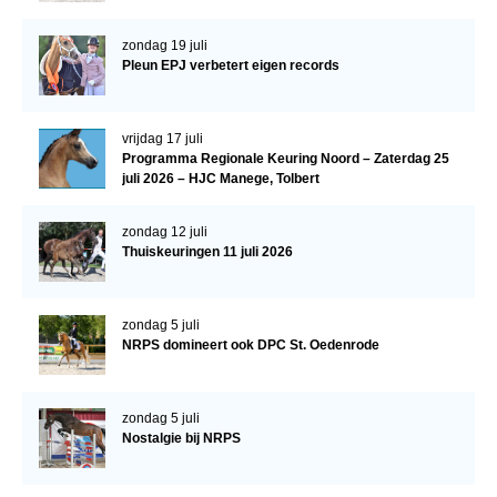
WBSFH
zondag 19 juli
Dekhengsten
Pleun EPJ verbetert eigen records
Zoek een hengst
HENGSTEN ONLINE
vrijdag 17 juli
Programma Regionale Keuring Noord – Zaterdag 25
Hengstenselectie
juli 2026 – HJC Manege, Tolbert
Informatie Hengstenkeuring
zondag 12 juli
AANMELDEN HENGSTENKEURING ONDER HET
Thuiskeuringen 11 juli 2026
ZADEL 2026
Verrichtingsonderzoek NRPS
zondag 5 juli
NRPS domineert ook DPC St. Oedenrode
Verrichtingsonderzoek 2025-2026
Verrichtingsonderzoek 2024-2025
zondag 5 juli
Verrichtingsonderzoek 2023-2024
Nostalgie bij NRPS
Verrichtingsonderzoek 2022-2023
Verrichtingsonderzoek 2021-2022