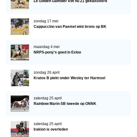
Le Golden Gambler RW nu Z1 geklasseerd
Bestuur Regio West
Regio Zuid
zondag 17 mei
Bestuur Regio Zuid
Cappuccino van Paemel wint brons op BK
Word vrijiwilliger
KALENDER
maandag 4 mei
NRPS-pony's goed in Exloo
Evenementen
ACCOUNT AANMAKEN
zondag 26 april
Kratos B piekt onder Wesley ter Harmsel
zaterdag 25 april
Rainbow Marin-SB tweede op ONNK
zaterdag 25 april
Irakion is overleden