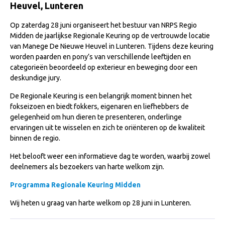
Heuvel, Lunteren
NRPS Keuringen
Op zaterdag 28 juni organiseert het bestuur van NRPS Regio
Hengstenkeuring
Midden de jaarlijkse Regionale Keuring op de vertrouwde locatie
Regionale Keuringen
van Manege De Nieuwe Heuvel in Lunteren. Tijdens deze keuring
worden paarden en pony’s van verschillende leeftijden en
Nationale Keuring
categorieën beoordeeld op exterieur en beweging door een
deskundige jury.
Late Veulenkeuring
ABOP
De Regionale Keuring is een belangrijk moment binnen het
fokseizoen en biedt fokkers, eigenaren en liefhebbers de
Sport
gelegenheid om hun dieren te presenteren, onderlinge
ervaringen uit te wisselen en zich te oriënteren op de kwaliteit
Wereldkampioenschap Jonge Paarden
binnen de regio.
Dutch Pony Championship
Het belooft weer een informatieve dag te worden, waarbij zowel
Evenementen
deelnemers als bezoekers van harte welkom zijn.
Arabian Horse Events
Programma Regionale Keuring Midden
Arabissimo
Wij heten u graag van harte welkom op 28 juni in Lunteren.
Veulenregistratie