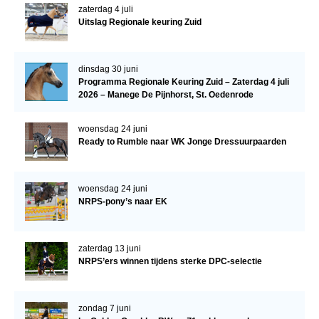
zaterdag 4 juli
Uitslag Regionale keuring Zuid
Verrichtingsonderzoek 2020-2021
Verrichtingsonderzoek 2019-2020
dinsdag 30 juni
Sport
Programma Regionale Keuring Zuid – Zaterdag 4 juli
2026 – Manege De Pijnhorst, St. Oedenrode
Paard te koop
Inloggen
woensdag 24 juni
Ready to Rumble naar WK Jonge Dressuurpaarden
CONTACT
REGIO'S
woensdag 24 juni
Regio Noord
NRPS-pony’s naar EK
Bestuur Regio Noord
zaterdag 13 juni
Regio Midden
NRPS’ers winnen tijdens sterke DPC-selectie
Bestuur Regio Midden
Regio West
zondag 7 juni