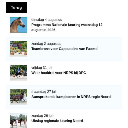
Veulens en merries
Terug
Zoek een NRPS paard
dinsdag 4 augustus
Programma Nationale keuring woensdag 12
PEDIGREE ONLINE
augustus 2026
Informatie aan je paard of pony toevoegen
zondag 2 augustus
Onze fokkerij
Teambrons voor Cappuccino van Paemel
Fokkerij informatie
Fokprogramma's en registratie
vrijdag 31 juli
Weer hoofdrol voor NRPS bij DPC
Informatie veulen registratie
Veulen registratie
maandag 27 juli
NRPS-Boegbeeld
Aansprekende kampioenen in NRPS regio Noord
Predicaten
Cornage
zondag 26 juli
Uitslag regionale keuring Noord
Röntgenonderzoek