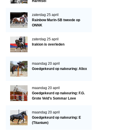
Cornage
Harmsel
Röntgenonderzoek
zaterdag 25 april
Rainbow Marin-SB tweede op
WBSFH
ONNK
Dekhengsten
zaterdag 25 april
Zoek een hengst
Irakion is overleden
HENGSTEN ONLINE
Hengstenselectie
maandag 20 april
Goedgekeurd op nakeuring: Alixx
Informatie Hengstenkeuring
AANMELDEN HENGSTENKEURING ONDER HET ZADEL 2026
maandag 20 april
Verrichtingsonderzoek NRPS
Goedgekeurd op nakeuring: F.G.
Grote Veld's Sommar Love
Verrichtingsonderzoek 2025-2026
Verrichtingsonderzoek 2024-2025
maandag 20 april
Goedgekeurd op nakeuring: E
Verrichtingsonderzoek 2023-2024
(Titanium)