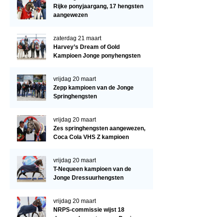
Regio West
Rijke ponyjaargang, 17 hengsten
aangewezen
Bestuur Regio West
Regio Zuid
zaterdag 21 maart
Harvey’s Dream of Gold
Bestuur Regio Zuid
Kampioen Jonge ponyhengsten
Word vrijiwilliger
vrijdag 20 maart
KALENDER
Zepp kampioen van de Jonge
Springhengsten
Evenementen
vrijdag 20 maart
ACCOUNT AANMAKEN
Zes springhengsten aangewezen,
Coca Cola VHS Z kampioen
vrijdag 20 maart
T-Nequeen kampioen van de
Jonge Dressuurhengsten
vrijdag 20 maart
NRPS-commissie wijst 18