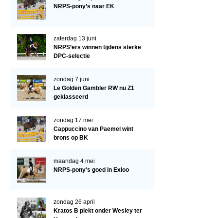
Arabissimo
NRPS-pony’s naar EK
Veulenregistratie
Veulens en merries
zaterdag 13 juni
NRPS’ers winnen tijdens sterke
Zoek een NRPS paard
DPC-selectie
PEDIGREE ONLINE
zondag 7 juni
Informatie aan je paard of pony toevoegen
Le Golden Gambler RW nu Z1
geklasseerd
Onze fokkerij
Fokkerij informatie
zondag 17 mei
Cappuccino van Paemel wint
Fokprogramma's en registratie
brons op BK
Informatie veulen registratie
maandag 4 mei
Veulen registratie
NRPS-pony's goed in Exloo
NRPS-Boegbeeld
zondag 26 april
Predicaten
Kratos B piekt onder Wesley ter