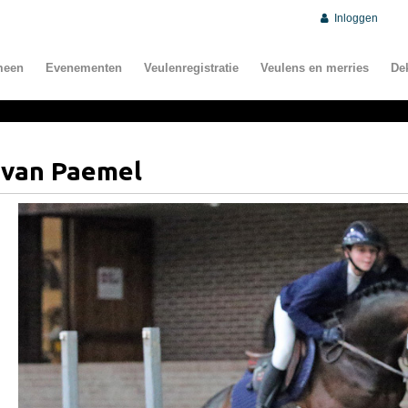
Inloggen
meen
Evenementen
Veulenregistratie
Veulens en merries
De
 van Paemel