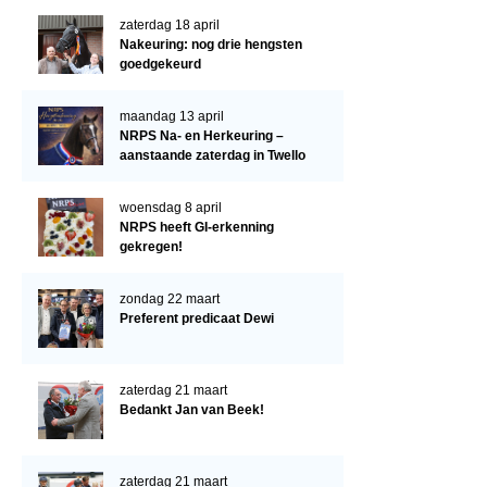
Verrichtingsonderzoek 2022-2023
zaterdag 18 april
Verrichtingsonderzoek 2021-2022
Nakeuring: nog drie hengsten
goedgekeurd
Verrichtingsonderzoek 2020-2021
Verrichtingsonderzoek 2019-2020
maandag 13 april
NRPS Na- en Herkeuring –
Sport
aanstaande zaterdag in Twello
Paard te koop
woensdag 8 april
NRPS heeft GI-erkenning
Inloggen
gekregen!
CONTACT
zondag 22 maart
REGIO'S
Preferent predicaat Dewi
Regio Noord
Bestuur Regio Noord
zaterdag 21 maart
Bedankt Jan van Beek!
Regio Midden
Bestuur Regio Midden
zaterdag 21 maart