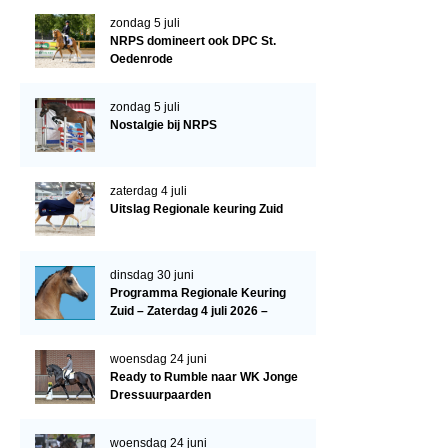
Evenementen
zondag 5 juli
NRPS Select Sale
NRPS domineert ook DPC St.
Oedenrode
NRPS Keuringen
zondag 5 juli
Hengstenkeuring
Nostalgie bij NRPS
Regionale Keuringen
Nationale Keuring
zaterdag 4 juli
Uitslag Regionale keuring Zuid
Late Veulenkeuring
ABOP
dinsdag 30 juni
Sport
Programma Regionale Keuring
Zuid – Zaterdag 4 juli 2026 –
Wereldkampioenschap Jonge Paarden
Manege De Pijnhorst, St.
Dutch Pony Championship
Oedenrode
woensdag 24 juni
Ready to Rumble naar WK Jonge
Evenementen
Dressuurpaarden
Arabian Horse Events
woensdag 24 juni