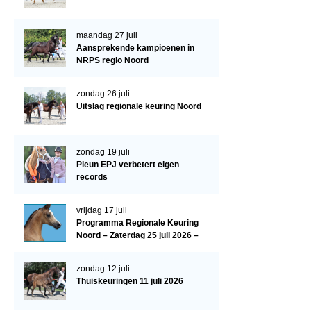
Paardenpaspoort aanvragen
maandag 27 juli
Import registratie
Aansprekende kampioenen in
NRPS regio Noord
Veulenregistratie
I&R Registratie
zondag 26 juli
Uitslag regionale keuring Noord
Informatie overschrijven paspoort
Formulier overschrijven op naam
zondag 19 juli
Pleun EPJ verbetert eigen
Animal Health Regulation
records
Gids voor Goede Praktijken
vrijdag 17 juli
Marktplaats
Programma Regionale Keuring
Noord – Zaterdag 25 juli 2026 –
Tarievenlijst
HJC Manege, Tolbert
Veel gestelde vragen
zondag 12 juli
Thuiskeuringen 11 juli 2026
Webshop