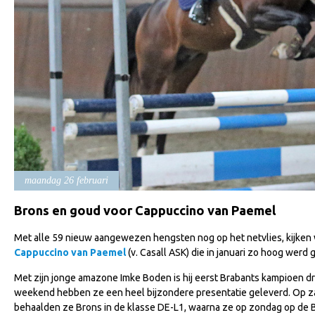
maandag 26 februari
Brons en goud voor Cappuccino van Paemel
Met alle 59 nieuw aangewezen hengsten nog op het netvlies, kijken
Cappuccino van Paemel
(v. Casall ASK) die in januari zo hoog werd
Met zijn jonge amazone Imke Boden is hij eerst Brabants kampioen
weekend hebben ze een heel bijzondere presentatie geleverd. Op za
behaalden ze Brons in de klasse DE-L1, waarna ze op zondag op d