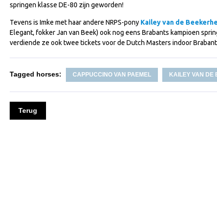
springen klasse DE-80 zijn geworden!
Tevens is Imke met haar andere NRPS-pony
Kailey van de Beekerh
Elegant, fokker Jan van Beek) ook nog eens Brabants kampioen spri
verdiende ze ook twee tickets voor de Dutch Masters indoor Brabant
Tagged horses:
CAPPUCCINO VAN PAEMEL
KAILEY VAN DE
Terug