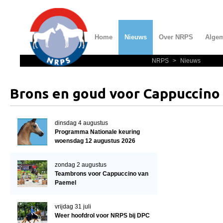
Home
Nieuws
Over NRPS
Alge
NRPS
>
Nieuws
Home
Nieuws
Brons en goud voor Cappuccino
Over NRPS
Bestuur NRPS
dinsdag 4 augustus
Programma Nationale keuring
Lidmaatschap NRPS
woensdag 12 augustus 2026
Informatie
zondag 2 augustus
Lid worden
Teambrons voor Cappuccino van
Paemel
Statuten en reglementen
Privacyverklaring
vrijdag 31 juli
Weer hoofdrol voor NRPS bij DPC
Algemeen