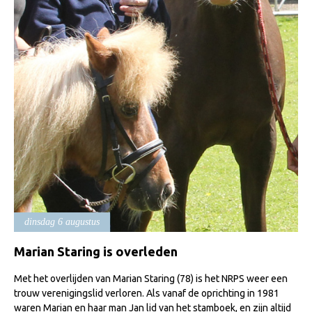
Import registratie
Veulenregistratie
I&R Registratie
Informatie overschrijven paspoort
Formulier overschrijven op naam
Animal Health Regulation
Gids voor Goede Praktijken
Marktplaats
Tarievenlijst
dinsdag 6 augustus
Veel gestelde vragen
Marian Staring is overleden
Webshop
Evenementen
Met het overlijden van Marian Staring (78) is het NRPS weer een
trouw verenigingslid verloren. Als vanaf de oprichting in 1981
NRPS Select Sale
waren Marian en haar man Jan lid van het stamboek, en zijn altijd