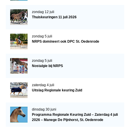
Verrichtingsonderzoek 2020-2021
zondag 12 juli
Thuiskeuringen 11 juli 2026
Verrichtingsonderzoek 2019-2020
Sport
zondag 5 juli
Paard te koop
NRPS domineert ook DPC St. Oedenrode
Inloggen
zondag 5 juli
CONTACT
Nostalgie bij NRPS
REGIO'S
Regio Noord
zaterdag 4 juli
Uitslag Regionale keuring Zuid
Bestuur Regio Noord
Regio Midden
dinsdag 30 juni
Bestuur Regio Midden
Programma Regionale Keuring Zuid – Zaterdag 4 juli
2026 – Manege De Pijnhorst, St. Oedenrode
Regio West