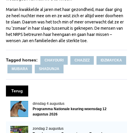
Veulens en merries
Marian kwakkelde al jaren met haar gezondheid, maar daar ging
ze heel nuchter mee om en ze wist zich er altijd weer doorheen
Zoek een NRPS paard
te slaan. Daarom was het toch min of meer onverwacht dat ze er
PEDIGREE ONLINE
nu ‘zomaar’ in haar slaap tussenuit is geknepen. De mensen van
het NRPS betreuren haar heengaan en gaan haar missen –
Informatie aan je paard of pony toevoegen
wensen Jan en familieleden alle sterkte toe.
Onze fokkerij
Fokkerij informatie
Tagged horses:
CHAYOURI
CHAZIZZ
IDZMAYCKA
Fokprogramma's en registratie
MUBARA
SHADUNJA
Informatie veulen registratie
Veulen registratie
Terug
NRPS-Boegbeeld
dinsdag 4 augustus
Predicaten
Programma Nationale keuring woensdag 12
augustus 2026
Cornage
Röntgenonderzoek
zondag 2 augustus