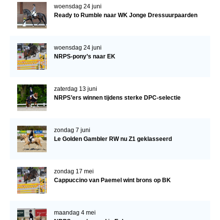
Bestuur Regio West
woensdag 24 juni
Ready to Rumble naar WK Jonge Dressuurpaarden
Regio Zuid
Bestuur Regio Zuid
woensdag 24 juni
Word vrijiwilliger
NRPS-pony’s naar EK
KALENDER
Evenementen
zaterdag 13 juni
NRPS’ers winnen tijdens sterke DPC-selectie
ACCOUNT AANMAKEN
zondag 7 juni
Le Golden Gambler RW nu Z1 geklasseerd
zondag 17 mei
Cappuccino van Paemel wint brons op BK
maandag 4 mei