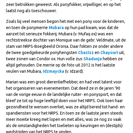
zeer betrokken geweest. Als ponyfokker, vrijwilliger, en op het
NRPS Keuringen
laatst nog als toeschouwer.
Hengstenkeuring
Zoals bij veel mensen begon het met een pony voor de kinderen,
Regionale Keuringen
en toen de ponymerrie
Mubara
op hun pad kwam, was dat de
aanzet tot serieuze fokkerij. Mubara (v. Mufaq ox) was een
Nationale Keuring
rechtstreekse dochter van Monique van de gebr. Veldmate, uit de
stam van NRPS-Boegbeeld Oronia. Daar fokten ze onder andere
Late Veulenkeuring
de twee goedgekeurde ponyhengsten
Chazizz
en
Chayouri
uit,
ABOP
twee zonen van Condor ox. Hun volle zus
Shadunja
hebben ze
altijd gehouden. De merrie op de foto uit 2012 is het laatste
Sport
veulen van Mubara,
Idzmaycka
(v. Idzard).
Wereldkampioenschap Jonge Paarden
Marian was een groot dierenliefhebber, en had veel talent voor
Dutch Pony Championship
het organiseren van evenementen. Dat deed ze in de jaren ’90
van de vorige eeuw in de landelijke ruiter- en ponysport, en dat
Evenementen
bleef ze tot op hoge leeftijd doen voor het NRPS. Ook toen haar
gezondheid te wensen overliet, was ze altijd bereid tot hand- en
Arabian Horse Events
spandiensten voor het NRPS. En toen ze de laatste jaren steeds
Arabissimo
meer moeite kreeg met lopen en met alles, was ze nog zo vaak
als de omstandigheden het toelieten op keuringen en (destijds)
Veulenregistratie
wedstrijden van het NRPS te vinden.