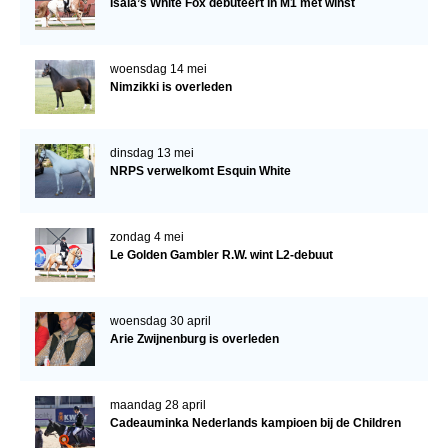
Isala’s White Fox debuteert in M1 met winst
woensdag 14 mei
Nimzikki is overleden
dinsdag 13 mei
NRPS verwelkomt Esquin White
zondag 4 mei
Le Golden Gambler R.W. wint L2-debuut
woensdag 30 april
Arie Zwijnenburg is overleden
maandag 28 april
Cadeauminka Nederlands kampioen bij de Children