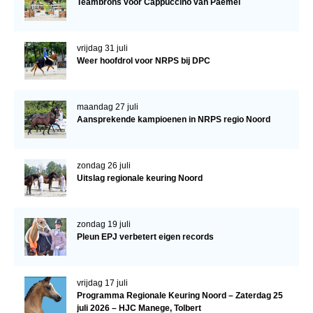
Teambrons voor Cappuccino van Paemel
WBSFH
Dekhengsten
vrijdag 31 juli
Zoek een hengst
Weer hoofdrol voor NRPS bij DPC
HENGSTEN ONLINE
maandag 27 juli
Hengstenselectie
Aansprekende kampioenen in NRPS regio Noord
Informatie Hengstenkeuring
AANMELDEN HENGSTENKEURING ONDER HET
zondag 26 juli
ZADEL 2026
Uitslag regionale keuring Noord
Verrichtingsonderzoek NRPS
Verrichtingsonderzoek 2025-2026
zondag 19 juli
Pleun EPJ verbetert eigen records
Verrichtingsonderzoek 2024-2025
Verrichtingsonderzoek 2023-2024
vrijdag 17 juli
Verrichtingsonderzoek 2022-2023
Programma Regionale Keuring Noord – Zaterdag 25
juli 2026 – HJC Manege, Tolbert
Verrichtingsonderzoek 2021-2022