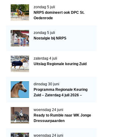
Evenementen
zondag 5 juli
NRPS Select Sale
NRPS domineert ook DPC St.
Oedenrode
NRPS Keuringen
zondag 5 juli
Hengstenkeuring
Nostalgie bij NRPS
Regionale Keuringen
Nationale Keuring
zaterdag 4 juli
Uitslag Regionale keuring Zuid
Late Veulenkeuring
ABOP
dinsdag 30 juni
Sport
Programma Regionale Keuring
Zuid – Zaterdag 4 juli 2026 –
Wereldkampioenschap Jonge Paarden
Manege De Pijnhorst, St.
Dutch Pony Championship
Oedenrode
woensdag 24 juni
Ready to Rumble naar WK Jonge
Evenementen
Dressuurpaarden
Arabian Horse Events
woensdag 24 juni