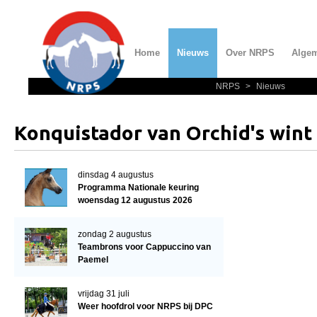
Home
Nieuws
Over NRPS
Alge
NRPS
>
Nieuws
Home
Nieuws
Konquistador van Orchid's wint
Over NRPS
Bestuur NRPS
dinsdag 4 augustus
Programma Nationale keuring
Lidmaatschap NRPS
woensdag 12 augustus 2026
Informatie
zondag 2 augustus
Lid worden
Teambrons voor Cappuccino van
Paemel
Statuten en reglementen
Privacyverklaring
vrijdag 31 juli
Weer hoofdrol voor NRPS bij DPC
Algemeen