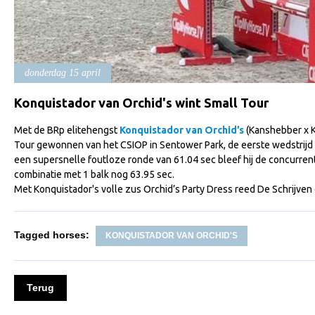
donderdag 15 april
Konquistador van Orchid's wint Small Tour
Met de BRp elitehengst
Konquistador van Orchid’s
(Kanshebber x Ka
Tour gewonnen van het CSIOP in Sentower Park, de eerste wedstrijd 
een supersnelle foutloze ronde van 61.04 sec bleef hij de concurrenti
combinatie met 1 balk nog 63.95 sec.
Met Konquistador's volle zus Orchid’s Party Dress reed De Schrijven 
Tagged horses:
KONQUISTADOR VAN ORCHID'S
Terug