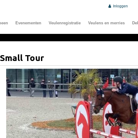
Inloggen
meen
Evenementen
Veulenregistratie
Veulens en merries
De
 Small Tour