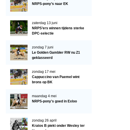
Arabissimo
NRPS-pony’s naar EK
Veulenregistratie
Veulens en merries
zaterdag 13 juni
NRPS’ers winnen tijdens sterke
Zoek een NRPS paard
DPC-selectie
PEDIGREE ONLINE
zondag 7 juni
Informatie aan je paard of pony toevoegen
Le Golden Gambler RW nu Z1
geklasseerd
Onze fokkerij
Fokkerij informatie
zondag 17 mei
Cappuccino van Paemel wint
Fokprogramma's en registratie
brons op BK
Informatie veulen registratie
maandag 4 mei
Veulen registratie
NRPS-pony's goed in Exloo
NRPS-Boegbeeld
zondag 26 april
Predicaten
Kratos B piekt onder Wesley ter