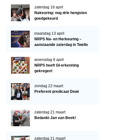
Verrichtingsonderzoek 2022-2023
zaterdag 18 april
Verrichtingsonderzoek 2021-2022
Nakeuring: nog drie hengsten
goedgekeurd
Verrichtingsonderzoek 2020-2021
Verrichtingsonderzoek 2019-2020
maandag 13 april
NRPS Na- en Herkeuring –
Sport
aanstaande zaterdag in Twello
Paard te koop
woensdag 8 april
NRPS heeft GI-erkenning
Inloggen
gekregen!
CONTACT
zondag 22 maart
REGIO'S
Preferent predicaat Dewi
Regio Noord
Bestuur Regio Noord
zaterdag 21 maart
Bedankt Jan van Beek!
Regio Midden
Bestuur Regio Midden
zaterdag 21 maart