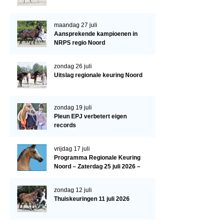
Paardenpaspoort aanvragen
maandag 27 juli
Import registratie
Aansprekende kampioenen in
NRPS regio Noord
Veulenregistratie
I&R Registratie
zondag 26 juli
Uitslag regionale keuring Noord
Informatie overschrijven paspoort
Formulier overschrijven op naam
zondag 19 juli
Pleun EPJ verbetert eigen
Animal Health Regulation
records
Gids voor Goede Praktijken
vrijdag 17 juli
Marktplaats
Programma Regionale Keuring
Noord – Zaterdag 25 juli 2026 –
Tarievenlijst
HJC Manege, Tolbert
Veel gestelde vragen
zondag 12 juli
Thuiskeuringen 11 juli 2026
Webshop