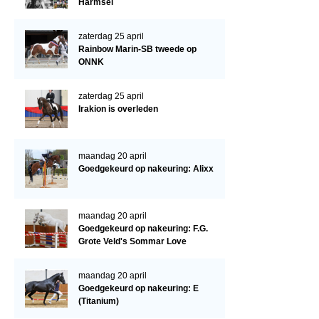
Cornage
Harmsel
Röntgenonderzoek
zaterdag 25 april
Rainbow Marin-SB tweede op
WBSFH
ONNK
Dekhengsten
zaterdag 25 april
Zoek een hengst
Irakion is overleden
HENGSTEN ONLINE
Hengstenselectie
maandag 20 april
Goedgekeurd op nakeuring: Alixx
Informatie Hengstenkeuring
AANMELDEN HENGSTENKEURING ONDER HET ZADEL 2026
maandag 20 april
Verrichtingsonderzoek NRPS
Goedgekeurd op nakeuring: F.G.
Grote Veld's Sommar Love
Verrichtingsonderzoek 2025-2026
Verrichtingsonderzoek 2024-2025
maandag 20 april
Goedgekeurd op nakeuring: E
Verrichtingsonderzoek 2023-2024
(Titanium)