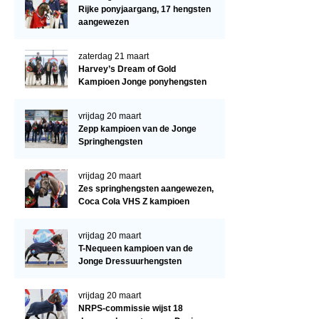
Regio West
Rijke ponyjaargang, 17 hengsten
aangewezen
Bestuur Regio West
Regio Zuid
zaterdag 21 maart
Harvey’s Dream of Gold
Bestuur Regio Zuid
Kampioen Jonge ponyhengsten
Word vrijiwilliger
vrijdag 20 maart
KALENDER
Zepp kampioen van de Jonge
Springhengsten
Evenementen
vrijdag 20 maart
ACCOUNT AANMAKEN
Zes springhengsten aangewezen,
Coca Cola VHS Z kampioen
vrijdag 20 maart
T-Nequeen kampioen van de
Jonge Dressuurhengsten
vrijdag 20 maart
NRPS-commissie wijst 18