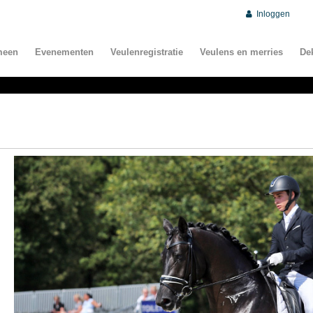
Inloggen
meen
Evenementen
Veulenregistratie
Veulens en merries
De