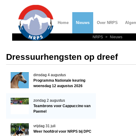
Home
Nieuws
Over NRPS
Alge
NRPS
>
Nieuws
Home
Nieuws
Dressuurhengsten op dreef
Over NRPS
Bestuur NRPS
dinsdag 4 augustus
Programma Nationale keuring
Lidmaatschap NRPS
woensdag 12 augustus 2026
Informatie
zondag 2 augustus
Lid worden
Teambrons voor Cappuccino van
Paemel
Statuten en reglementen
Privacyverklaring
vrijdag 31 juli
Weer hoofdrol voor NRPS bij DPC
Algemeen