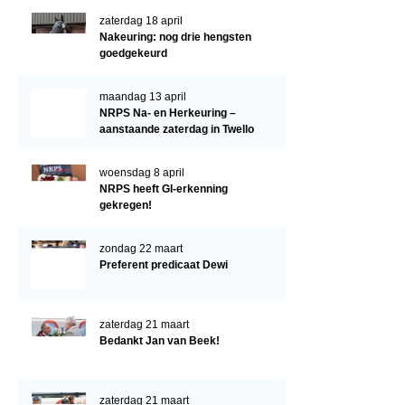
Verrichtingsonderzoek 2022-2023
zaterdag 18 april
Verrichtingsonderzoek 2021-2022
Nakeuring: nog drie hengsten
goedgekeurd
Verrichtingsonderzoek 2020-2021
Verrichtingsonderzoek 2019-2020
maandag 13 april
NRPS Na- en Herkeuring –
Sport
aanstaande zaterdag in Twello
Paard te koop
woensdag 8 april
NRPS heeft GI-erkenning
Inloggen
gekregen!
CONTACT
zondag 22 maart
REGIO'S
Preferent predicaat Dewi
Regio Noord
Bestuur Regio Noord
zaterdag 21 maart
Bedankt Jan van Beek!
Regio Midden
Bestuur Regio Midden
zaterdag 21 maart