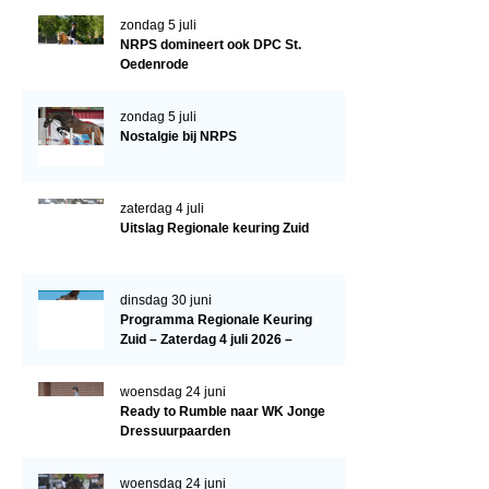
Evenementen
zondag 5 juli
NRPS Select Sale
NRPS domineert ook DPC St.
Oedenrode
NRPS Keuringen
zondag 5 juli
Hengstenkeuring
Nostalgie bij NRPS
Regionale Keuringen
Nationale Keuring
zaterdag 4 juli
Uitslag Regionale keuring Zuid
Late Veulenkeuring
ABOP
dinsdag 30 juni
Sport
Programma Regionale Keuring
Zuid – Zaterdag 4 juli 2026 –
Wereldkampioenschap Jonge Paarden
Manege De Pijnhorst, St.
Dutch Pony Championship
Oedenrode
woensdag 24 juni
Ready to Rumble naar WK Jonge
Evenementen
Dressuurpaarden
Arabian Horse Events
woensdag 24 juni