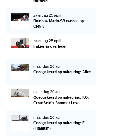
Cornage
Harmsel
Röntgenonderzoek
zaterdag 25 april
Rainbow Marin-SB tweede op
WBSFH
ONNK
Dekhengsten
zaterdag 25 april
Zoek een hengst
Irakion is overleden
HENGSTEN ONLINE
Hengstenselectie
maandag 20 april
Goedgekeurd op nakeuring: Alixx
Informatie Hengstenkeuring
AANMELDEN HENGSTENKEURING ONDER HET ZADEL 2026
maandag 20 april
Verrichtingsonderzoek NRPS
Goedgekeurd op nakeuring: F.G.
Grote Veld's Sommar Love
Verrichtingsonderzoek 2025-2026
Verrichtingsonderzoek 2024-2025
maandag 20 april
Goedgekeurd op nakeuring: E
Verrichtingsonderzoek 2023-2024
(Titanium)