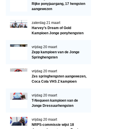
Regio West
Rijke ponyjaargang, 17 hengsten
aangewezen
Bestuur Regio West
Regio Zuid
zaterdag 21 maart
Harvey’s Dream of Gold
Bestuur Regio Zuid
Kampioen Jonge ponyhengsten
Word vrijiwilliger
vrijdag 20 maart
KALENDER
Zepp kampioen van de Jonge
Springhengsten
Evenementen
vrijdag 20 maart
ACCOUNT AANMAKEN
Zes springhengsten aangewezen,
Coca Cola VHS Z kampioen
vrijdag 20 maart
T-Nequeen kampioen van de
Jonge Dressuurhengsten
vrijdag 20 maart
NRPS-commissie wijst 18