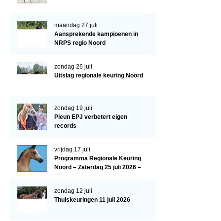
Paardenpaspoort aanvragen
maandag 27 juli
Import registratie
Aansprekende kampioenen in
NRPS regio Noord
Veulenregistratie
I&R Registratie
zondag 26 juli
Uitslag regionale keuring Noord
Informatie overschrijven paspoort
Formulier overschrijven op naam
zondag 19 juli
Pleun EPJ verbetert eigen
Animal Health Regulation
records
Gids voor Goede Praktijken
vrijdag 17 juli
Marktplaats
Programma Regionale Keuring
Noord – Zaterdag 25 juli 2026 –
Tarievenlijst
HJC Manege, Tolbert
Veel gestelde vragen
zondag 12 juli
Thuiskeuringen 11 juli 2026
Webshop