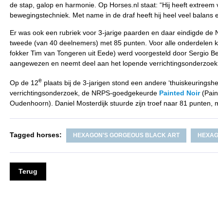
de stap, galop en harmonie. Op Horses.nl staat: “Hij heeft extreem vee
bewegingstechniek. Met name in de draf heeft hij heel veel balans 
Er was ook een rubriek voor 3-jarige paarden en daar eindigde 
tweede (van 40 deelnemers) met 85 punten. Voor alle onderdelen kr
fokker Tim van Tongeren uit Eede) werd voorgesteld door Sergio Ber
aangewezen en neemt deel aan het lopende verrichtingsonderzoek
e
Op de 12
plaats bij de 3-jarigen stond een andere ‘thuiskeuringsh
verrichtingsonderzoek, de NRPS-goedgekeurde
Painted Noir
(Paint
Oudenhoorn). Daniel Mosterdijk stuurde zijn troef naar 81 punten, 
Tagged horses:
HEXAGON'S GORGEOUS BLACK ART
HEXAG
Terug