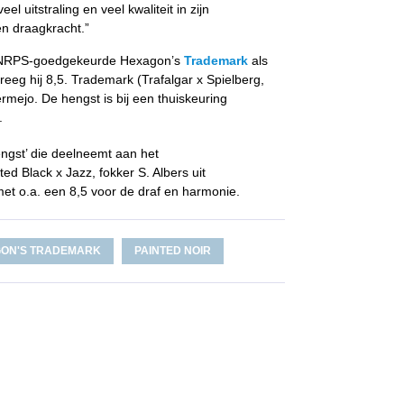
l uitstraling en veel kwaliteit in zijn
en draagkracht.”
de NRPS-goedgekeurde Hexagon’s
Trademark
als
eeg hij 8,5. Trademark (Trafalgar x Spielberg,
mejo. De hengst is bij een thuiskeuring
.
engst’ die deelneemt aan het
ed Black x Jazz, fokker S. Albers uit
met o.a. een 8,5 voor de draf en harmonie.
ON'S TRADEMARK
PAINTED NOIR