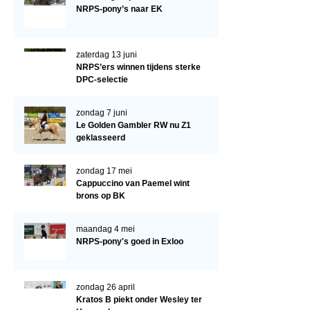
Arabissimo
NRPS-pony’s naar EK
Veulenregistratie
Veulens en merries
zaterdag 13 juni
NRPS’ers winnen tijdens sterke
Zoek een NRPS paard
DPC-selectie
PEDIGREE ONLINE
zondag 7 juni
Informatie aan je paard of pony toevoegen
Le Golden Gambler RW nu Z1
geklasseerd
Onze fokkerij
Fokkerij informatie
zondag 17 mei
Cappuccino van Paemel wint
Fokprogramma's en registratie
brons op BK
Informatie veulen registratie
maandag 4 mei
Veulen registratie
NRPS-pony's goed in Exloo
NRPS-Boegbeeld
zondag 26 april
Predicaten
Kratos B piekt onder Wesley ter