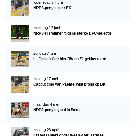
woensdag 24 juni
NRPS-pony’s naar EK
Verrichtingsonderzoek 2020-2021
Verrichtingsonderzoek 2019-2020
zaterdag 13 juni
Sport
NRPS’ers winnen tijdens sterke DPC-selectie
Paard te koop
Inloggen
zondag 7 juni
Le Golden Gambler RW nu Z1 geklasseerd
CONTACT
REGIO'S
zondag 17 mei
Cappuccino van Paemel wint brons op BK
Regio Noord
Bestuur Regio Noord
maandag 4 mei
Regio Midden
NRPS-pony's goed in Exloo
Bestuur Regio Midden
Regio West
zondag 26 april
Kratos B piekt onder Wesley ter Harmsel