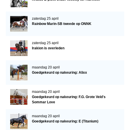
Bestuur Regio West
Regio Zuid
zaterdag 25 april
Bestuur Regio Zuid
Rainbow Marin-SB tweede op ONNK
Word vrijiwilliger
KALENDER
zaterdag 25 april
Irakion is overleden
Evenementen
ACCOUNT AANMAKEN
maandag 20 april
Goedgekeurd op nakeuring: Alixx
maandag 20 april
Goedgekeurd op nakeuring: F.G. Grote Veld's
Sommar Love
maandag 20 april
Goedgekeurd op nakeuring: E (Titanium)