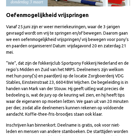
donderdag 3 maart
Import registratie
Veulenregistratie
Oefenmogelijkheid vrijspringen
I&R Registratie
Vanaf 25 juni zijn er weer merriekeuringen, waar de 3-jarigen
gevraagd wordt om vrij te springen en/of bewegen. Daarom gaan
Informatie overschrijven paspoort
we een oefenmogelijkheid vrijspringen/ vrij bewegen voor pony’s
en paarden organiseren! Datum: vrijdagavond 20 en zaterdag 21
Formulier overschrijven op naam
mei.
Animal Health Regulation
“We”, dat zijn de fokkerijclub Sportpony Fokkerij Nederland en de
Gids voor Goede Praktijken
regio’s Midden en Zuid van het NRPS. Deelnemers zijn welkom
met hun pony(‘s) en paard(en) op de locatie Zorgboerderij VDG
Marktplaats
Stables, Einsteinstraat 23, 6604 BW Wijchen. De begeleiding is in
Tarievenlijst
handen van Mark van der Stouw. Hij geeft uitleg wat precies de
bedoeling is, wat de jury op de keuring wil zien, en hij heeft tips
Veel gestelde vragen
waar de eigenaren op moeten letten. We gaan uit van 20 minuten
per dier, zodat alle deelnemers kunnen rekenen op voldoende
Webshop
aandacht. Koffie-thee-fris-broodjes staan ook klaar.
Evenementen
Inschrijven kan binnenkort. Deelname is gratis, ook voor niet-
NRPS Select Sale
leden en mensen van andere stamboeken. De starttijden worden