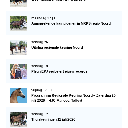
Veulens en merries
Zoek een NRPS paard
maandag 27 juli
Aansprekende kampioenen in NRPS regio Noord
PEDIGREE ONLINE
Informatie aan je paard of pony toevoegen
zondag 26 juli
Onze fokkerij
Uitslag regionale keuring Noord
Fokkerij informatie
Fokprogramma's en registratie
zondag 19 juli
Pleun EPJ verbetert eigen records
Informatie veulen registratie
Veulen registratie
vrijdag 17 juli
NRPS-Boegbeeld
Programma Regionale Keuring Noord – Zaterdag 25
juli 2026 – HJC Manege, Tolbert
Predicaten
Cornage
zondag 12 juli
Thuiskeuringen 11 juli 2026
Röntgenonderzoek