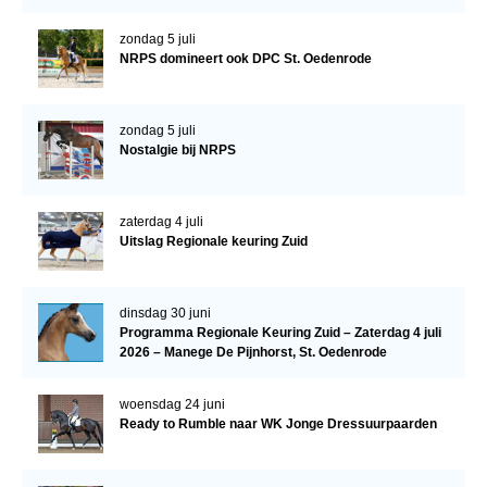
WBSFH
zondag 5 juli
Dekhengsten
NRPS domineert ook DPC St. Oedenrode
Zoek een hengst
zondag 5 juli
HENGSTEN ONLINE
Nostalgie bij NRPS
Hengstenselectie
Informatie Hengstenkeuring
zaterdag 4 juli
Uitslag Regionale keuring Zuid
AANMELDEN HENGSTENKEURING ONDER HET
ZADEL 2026
Verrichtingsonderzoek NRPS
dinsdag 30 juni
Programma Regionale Keuring Zuid – Zaterdag 4 juli
Verrichtingsonderzoek 2025-2026
2026 – Manege De Pijnhorst, St. Oedenrode
Verrichtingsonderzoek 2024-2025
woensdag 24 juni
Verrichtingsonderzoek 2023-2024
Ready to Rumble naar WK Jonge Dressuurpaarden
Verrichtingsonderzoek 2022-2023
Verrichtingsonderzoek 2021-2022