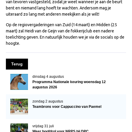
van tevoren vastgesteld, zodat je weet wanneer je aan de beurt
NRPS Keuringen
bent en niemand lang hoeft te wachten. Andersom mag je
uiteraard zo lang met anderen meekijken als je wilt!
Hengstenkeuring
Op de regiovergaderingen van Zuid (14 maart) en Midden (25
Regionale Keuringen
maart) zal Heidi van de Geijn van de fokkerijclub een nadere
Nationale Keuring
toelichting geven. En natuurlijk houden we je via de socials op de
hoogte.
Late Veulenkeuring
ABOP
Terug
Sport
Wereldkampioenschap Jonge Paarden
dinsdag 4 augustus
Programma Nationale keuring woensdag 12
Dutch Pony Championship
augustus 2026
Evenementen
zondag 2 augustus
Arabian Horse Events
Teambrons voor Cappuccino van Paemel
Arabissimo
vrijdag 31 juli
Veulenregistratie
Weer hoofdrol voor NRPS bij DPC