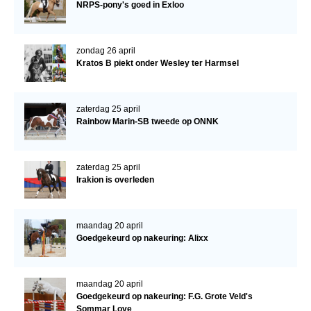
Bestuur Regio West
NRPS-pony's goed in Exloo
Regio Zuid
zondag 26 april
Bestuur Regio Zuid
Kratos B piekt onder Wesley ter Harmsel
Word vrijiwilliger
KALENDER
zaterdag 25 april
Rainbow Marin-SB tweede op ONNK
Evenementen
ACCOUNT AANMAKEN
zaterdag 25 april
Irakion is overleden
maandag 20 april
Goedgekeurd op nakeuring: Alixx
maandag 20 april
Goedgekeurd op nakeuring: F.G. Grote Veld's
Sommar Love