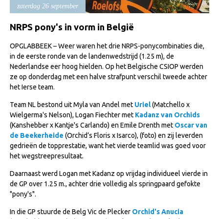
Import registratie
zaterdag 26 september
Veulenregistratie
NRPS pony's in vorm in België
I&R Registratie
OPGLABBEEK – Weer waren het drie NRPS-ponycombinaties die,
in de eerste ronde van de landenwedstrijd (1.25 m), de
Informatie overschrijven paspoort
Nederlandse eer hoog hielden. Op het Belgische CSIOP werden
Formulier overschrijven op naam
ze op donderdag met een halve strafpunt verschil tweede achter
het Ierse team.
Animal Health Regulation
Team NL bestond uit Myla van Andel met
Uriel
(Matchello x
Gids voor Goede Praktijken
Wielgerma's Nelson), Logan Fiechter met
Kadanz van Orchids
(Kanshebber x Kantje's Carlando) en Emile Drenth met
Oscar van
Marktplaats
de Beekerheide
(Orchid’s Floris x Isarco), (foto) en zij leverden
Tarievenlijst
gedrieën de topprestatie, want het vierde teamlid was goed voor
het wegstreepresultaat.
Veel gestelde vragen
Daarnaast werd Logan met Kadanz op vrijdag individueel vierde in
Webshop
de GP over 1.25 m., achter drie volledig als springpaard gefokte
Evenementen
"pony's".
NRPS Select Sale
In die GP stuurde de Belg Vic de Plecker
Orchid's An
ucia