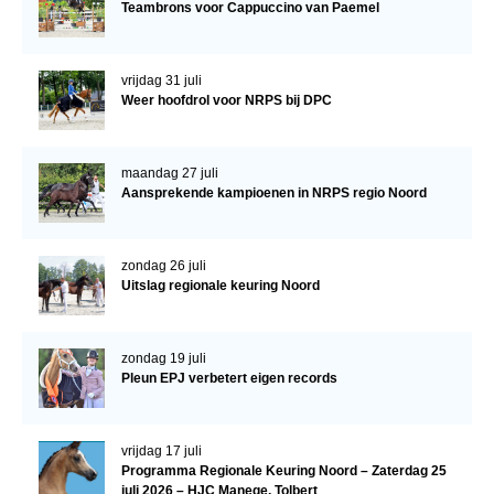
Teambrons voor Cappuccino van Paemel
Veulens en merries
Zoek een NRPS paard
vrijdag 31 juli
PEDIGREE ONLINE
Weer hoofdrol voor NRPS bij DPC
Informatie aan je paard of pony toevoegen
maandag 27 juli
Onze fokkerij
Aansprekende kampioenen in NRPS regio Noord
Fokkerij informatie
Fokprogramma's en registratie
zondag 26 juli
Uitslag regionale keuring Noord
Informatie veulen registratie
Veulen registratie
zondag 19 juli
NRPS-Boegbeeld
Pleun EPJ verbetert eigen records
Predicaten
Cornage
vrijdag 17 juli
Programma Regionale Keuring Noord – Zaterdag 25
Röntgenonderzoek
juli 2026 – HJC Manege, Tolbert