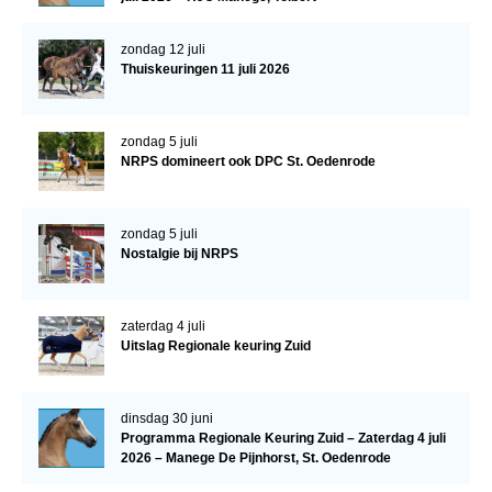
WBSFH
zondag 12 juli
Dekhengsten
Thuiskeuringen 11 juli 2026
Zoek een hengst
HENGSTEN ONLINE
zondag 5 juli
NRPS domineert ook DPC St. Oedenrode
Hengstenselectie
Informatie Hengstenkeuring
zondag 5 juli
AANMELDEN HENGSTENKEURING ONDER HET
Nostalgie bij NRPS
ZADEL 2026
Verrichtingsonderzoek NRPS
zaterdag 4 juli
Verrichtingsonderzoek 2025-2026
Uitslag Regionale keuring Zuid
Verrichtingsonderzoek 2024-2025
Verrichtingsonderzoek 2023-2024
dinsdag 30 juni
Programma Regionale Keuring Zuid – Zaterdag 4 juli
Verrichtingsonderzoek 2022-2023
2026 – Manege De Pijnhorst, St. Oedenrode
Verrichtingsonderzoek 2021-2022