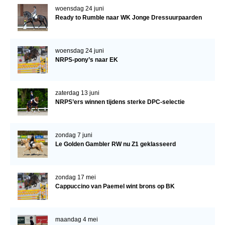
woensdag 24 juni
Verrichtingsonderzoek 2020-2021
Ready to Rumble naar WK Jonge Dressuurpaarden
Verrichtingsonderzoek 2019-2020
woensdag 24 juni
Sport
NRPS-pony’s naar EK
Paard te koop
Inloggen
zaterdag 13 juni
NRPS’ers winnen tijdens sterke DPC-selectie
CONTACT
REGIO'S
zondag 7 juni
Regio Noord
Le Golden Gambler RW nu Z1 geklasseerd
Bestuur Regio Noord
Regio Midden
zondag 17 mei
Cappuccino van Paemel wint brons op BK
Bestuur Regio Midden
Regio West
maandag 4 mei