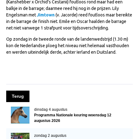
(Kanshebber x Orchid's Cestanii) foutloos rond maar had een
NRPS Keuringen
balkje in de barrage; daarmee reed hij nog in de prijzen. Lily
Engelsman met
Jimtown
(v. Jacorde) reed foutloos maar bereikte
Hengstenkeuring
in de barrage de finish niet. Emile en Oscar haalden de barrage
Regionale Keuringen
net niet vanwege 1 strafpunt voor tijdsoverschrijding.
Nationale Keuring
Op zondag in de tweede ronde van de landenwedstrijd (1.30 m)
kon de Nederlandse ploeg het niveau niet helemaal vasthouden
Late Veulenkeuring
en werden uiteindelijk derde, achter Ierland en Duitsland.
ABOP
Sport
Wereldkampioenschap Jonge Paarden
Dutch Pony Championship
Terug
Evenementen
dinsdag 4 augustus
Arabian Horse Events
Programma Nationale keuring woensdag 12
augustus 2026
Arabissimo
Veulenregistratie
zondag 2 augustus