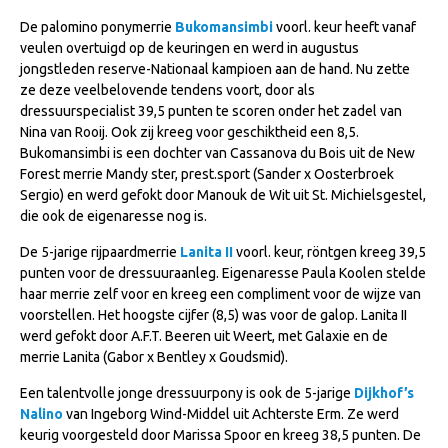
NRPS Keuringen
De palomino ponymerrie
Bukomansimbi
voorl. keur heeft vanaf
veulen overtuigd op de keuringen en werd in augustus
Hengstenkeuring
jongstleden reserve-Nationaal kampioen aan de hand. Nu zette
Regionale Keuringen
ze deze veelbelovende tendens voort, door als
dressuurspecialist 39,5 punten te scoren onder het zadel van
Nationale Keuring
Nina van Rooij. Ook zij kreeg voor geschiktheid een 8,5.
Bukomansimbi is een dochter van Cassanova du Bois uit de New
Late Veulenkeuring
Forest merrie Mandy ster, prest.sport (Sander x Oosterbroek
ABOP
Sergio) en werd gefokt door Manouk de Wit uit St. Michielsgestel,
die ook de eigenaresse nog is.
Sport
De 5-jarige rijpaardmerrie
Lanita I​I
voorl. keur, röntgen kreeg 39,5
Wereldkampioenschap Jonge Paarden
punten voor de dressuuraanleg. Eigenaresse Paula Koolen stelde
Dutch Pony Championship
haar merrie zelf voor en kreeg een compliment voor de wijze van
voorstellen. Het hoogste cijfer (8,5) was voor de galop. Lanita II
Evenementen
werd gefokt door A.F.T. Beeren uit Weert, met Galaxie en de
merrie Lanita (Gabor x Bentley x Goudsmid).
Arabian Horse Events
Een talentvolle jonge dressuurpony is ook de 5-jarige
Dijkhof’s
Arabissimo
Nalino
van Ingeborg Wind-Middel uit Achterste Erm. Ze werd
Veulenregistratie
keurig voorgesteld door Marissa Spoor en kreeg 38,5 punten. De