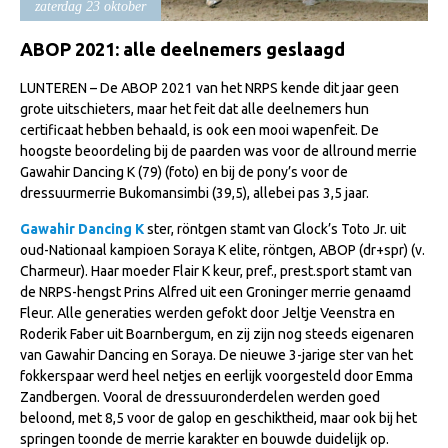
zaterdag 23 oktober
Import registratie
Veulenregistratie
ABOP 2021: alle deelnemers geslaagd
I&R Registratie
LUNTEREN – De ABOP 2021 van het NRPS kende dit jaar geen
grote uitschieters, maar het feit dat alle deelnemers hun
Informatie overschrijven paspoort
certificaat hebben behaald, is ook een mooi wapenfeit. De
hoogste beoordeling bij de paarden was voor de allround merrie
Formulier overschrijven op naam
Gawahir Dancing K (79) (foto) en bij de pony’s voor de
Animal Health Regulation
dressuurmerrie Bukomansimbi (39,5), allebei pas 3,5 jaar.
Gids voor Goede Praktijken
Gawahir Dancing K
ster, röntgen stamt van Glock’s Toto Jr. uit
oud-Nationaal kampioen Soraya K elite, röntgen, ABOP (dr+spr) (v.
Marktplaats
Charmeur). Haar moeder Flair K keur, pref., prest.sport stamt van
Tarievenlijst
de NRPS-hengst Prins Alfred uit een Groninger merrie genaamd
Fleur. Alle generaties werden gefokt door Jeltje Veenstra en
Veel gestelde vragen
Roderik Faber uit Boarnbergum, en zij zijn nog steeds eigenaren
van Gawahir Dancing en Soraya. De nieuwe 3-jarige ster van het
Webshop
fokkerspaar werd heel netjes en eerlijk voorgesteld door Emma
Evenementen
Zandbergen. Vooral de dressuuronderdelen werden goed
beloond, met 8,5 voor de galop en geschiktheid, maar ook bij het
NRPS Select Sale
springen toonde de merrie karakter en bouwde duidelijk op.