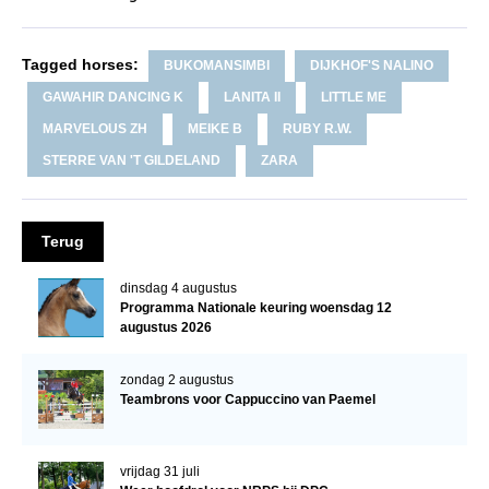
Verrichtingsonderzoek 2020-2021
Tagged horses:
BUKOMANSIMBI
DIJKHOF'S NALINO
Verrichtingsonderzoek 2019-2020
GAWAHIR DANCING K
LANITA II
LITTLE ME
Sport
MARVELOUS ZH
MEIKE B
RUBY R.W.
Paard te koop
STERRE VAN 'T GILDELAND
ZARA
Inloggen
CONTACT
Terug
REGIO'S
dinsdag 4 augustus
Regio Noord
Programma Nationale keuring woensdag 12
augustus 2026
Bestuur Regio Noord
zondag 2 augustus
Regio Midden
Teambrons voor Cappuccino van Paemel
Bestuur Regio Midden
Regio West
vrijdag 31 juli