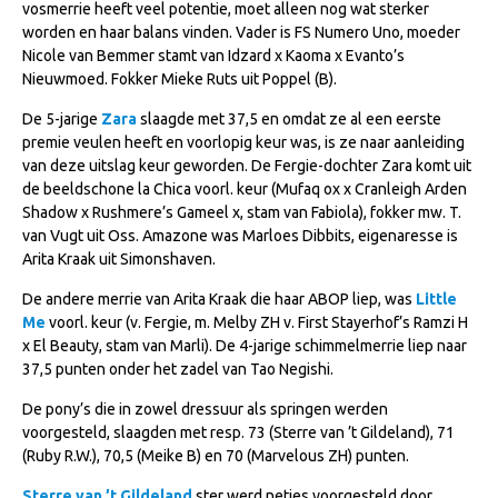
vosmerrie heeft veel potentie, moet alleen nog wat sterker
Veulens en merries
worden en haar balans vinden. Vader is FS Numero Uno, moeder
Nicole van Bemmer stamt van Idzard x Kaoma x Evanto’s
Zoek een NRPS paard
Nieuwmoed. Fokker Mieke Ruts uit Poppel (B).
PEDIGREE ONLINE
De 5-jarige
Zara
slaagde met 37,5 en omdat ze al een eerste
Informatie aan je paard of pony toevoegen
premie veulen heeft en voorlopig keur was, is ze naar aanleiding
van deze uitslag keur geworden. De Fergie-dochter Zara komt uit
Onze fokkerij
de beeldschone la Chica voorl. keur (Mufaq ox x Cranleigh Arden
Shadow x Rushmere’s Gameel x, stam van Fabiola), fokker mw. T.
Fokkerij informatie
van Vugt uit Oss. Amazone was Marloes Dibbits, eigenaresse is
Fokprogramma's en registratie
Arita Kraak uit Simonshaven.
Informatie veulen registratie
De andere merrie van Arita Kraak die haar ABOP liep, was
Little
Me
voorl. keur (v. Fergie, m. Melby ZH v. First Stayerhof’s Ramzi H
Veulen registratie
x El Beauty, stam van Marli). De 4-jarige schimmelmerrie liep naar
NRPS-Boegbeeld
37,5 punten onder het zadel van Tao Negishi.
Predicaten
De pony’s die in zowel dressuur als springen werden
voorgesteld, slaagden met resp. 73 (Sterre van ’t Gildeland), 71
Cornage
(Ruby R.W.), 70,5 (Meike B) en 70 (Marvelous ZH) punten.
Röntgenonderzoek
Sterre van ’t Gildeland
ster werd netjes voorgesteld door