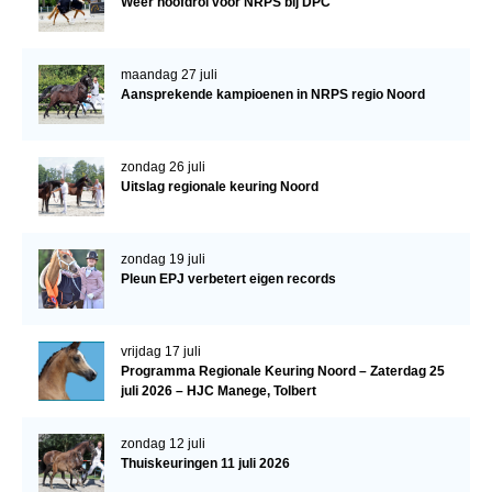
Weer hoofdrol voor NRPS bij DPC
Bestuur Regio West
Regio Zuid
maandag 27 juli
Bestuur Regio Zuid
Aansprekende kampioenen in NRPS regio Noord
Word vrijiwilliger
KALENDER
zondag 26 juli
Uitslag regionale keuring Noord
Evenementen
ACCOUNT AANMAKEN
zondag 19 juli
Pleun EPJ verbetert eigen records
vrijdag 17 juli
Programma Regionale Keuring Noord – Zaterdag 25
juli 2026 – HJC Manege, Tolbert
zondag 12 juli
Thuiskeuringen 11 juli 2026