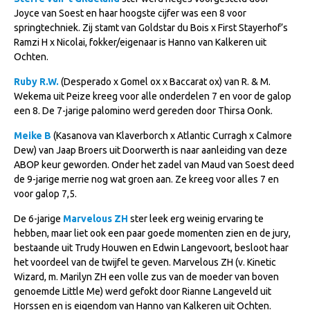
WBSFH
Joyce van Soest en haar hoogste cijfer was een 8 voor
springtechniek. Zij stamt van Goldstar du Bois x First Stayerhof’s
Dekhengsten
Ramzi H x Nicolai, fokker/eigenaar is Hanno van Kalkeren uit
Ochten.
Zoek een hengst
Ruby R.W.
(Desperado x Gomel ox x Baccarat ox) van R. & M.
HENGSTEN ONLINE
Wekema uit Peize kreeg voor alle onderdelen 7 en voor de galop
Hengstenselectie
een 8. De 7-jarige palomino werd gereden door Thirsa Oonk.
Informatie Hengstenkeuring
Meike B
(Kasanova van Klaverborch x Atlantic Curragh x Calmore
Dew) van Jaap Broers uit Doorwerth is naar aanleiding van deze
AANMELDEN HENGSTENKEURING ONDER HET
ABOP keur geworden. Onder het zadel van Maud van Soest deed
ZADEL 2026
de 9-jarige merrie nog wat groen aan. Ze kreeg voor alles 7 en
Verrichtingsonderzoek NRPS
voor galop 7,5.
Verrichtingsonderzoek 2025-2026
De 6-jarige
Marvelous ZH
ster leek erg weinig ervaring te
hebben, maar liet ook een paar goede momenten zien en de jury,
Verrichtingsonderzoek 2024-2025
bestaande uit Trudy Houwen en Edwin Langevoort, besloot haar
het voordeel van de twijfel te geven. Marvelous ZH (v. Kinetic
Verrichtingsonderzoek 2023-2024
Wizard, m. Marilyn ZH een volle zus van de moeder van boven
Verrichtingsonderzoek 2022-2023
genoemde Little Me) werd gefokt door Rianne Langeveld uit
Horssen en is eigendom van Hanno van Kalkeren uit Ochten.
Verrichtingsonderzoek 2021-2022