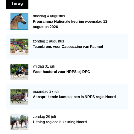
Terug
NRPS Keuringen
Hengstenkeuring
dinsdag 4 augustus
Programma Nationale keuring woensdag 12
Regionale Keuringen
augustus 2026
Nationale Keuring
zondag 2 augustus
Late Veulenkeuring
Teambrons voor Cappuccino van Paemel
ABOP
vrijdag 31 juli
Sport
Weer hoofdrol voor NRPS bij DPC
Wereldkampioenschap Jonge Paarden
Dutch Pony Championship
maandag 27 juli
Aansprekende kampioenen in NRPS regio Noord
Evenementen
Arabian Horse Events
zondag 26 juli
Arabissimo
Uitslag regionale keuring Noord
Veulenregistratie