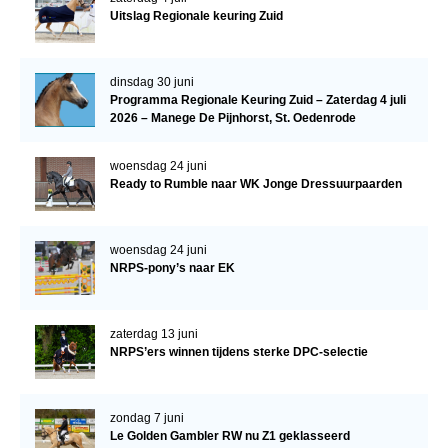
Uitslag Regionale keuring Zuid
WBSFH
Dekhengsten
dinsdag 30 juni
Zoek een hengst
Programma Regionale Keuring Zuid – Zaterdag 4 juli
2026 – Manege De Pijnhorst, St. Oedenrode
HENGSTEN ONLINE
Hengstenselectie
woensdag 24 juni
Ready to Rumble naar WK Jonge Dressuurpaarden
Informatie Hengstenkeuring
AANMELDEN HENGSTENKEURING ONDER HET
ZADEL 2026
woensdag 24 juni
NRPS-pony’s naar EK
Verrichtingsonderzoek NRPS
Verrichtingsonderzoek 2025-2026
zaterdag 13 juni
Verrichtingsonderzoek 2024-2025
NRPS’ers winnen tijdens sterke DPC-selectie
Verrichtingsonderzoek 2023-2024
Verrichtingsonderzoek 2022-2023
zondag 7 juni
Le Golden Gambler RW nu Z1 geklasseerd
Verrichtingsonderzoek 2021-2022