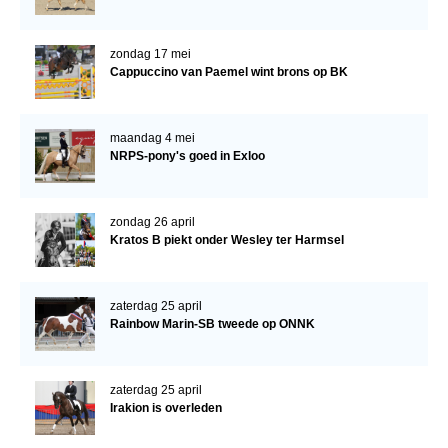
Verrichtingsonderzoek 2020-2021
zondag 17 mei
Verrichtingsonderzoek 2019-2020
Cappuccino van Paemel wint brons op BK
Sport
Paard te koop
maandag 4 mei
NRPS-pony's goed in Exloo
Inloggen
CONTACT
zondag 26 april
Kratos B piekt onder Wesley ter Harmsel
REGIO'S
Regio Noord
zaterdag 25 april
Bestuur Regio Noord
Rainbow Marin-SB tweede op ONNK
Regio Midden
Bestuur Regio Midden
zaterdag 25 april
Irakion is overleden
Regio West