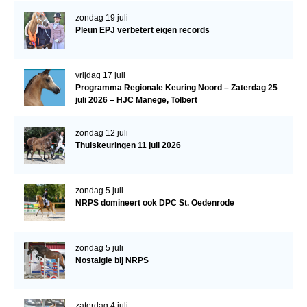
Veulens en merries
zondag 19 juli
Pleun EPJ verbetert eigen records
Zoek een NRPS paard
PEDIGREE ONLINE
vrijdag 17 juli
Informatie aan je paard of pony toevoegen
Programma Regionale Keuring Noord – Zaterdag 25
juli 2026 – HJC Manege, Tolbert
Onze fokkerij
Fokkerij informatie
zondag 12 juli
Thuiskeuringen 11 juli 2026
Fokprogramma's en registratie
Informatie veulen registratie
zondag 5 juli
Veulen registratie
NRPS domineert ook DPC St. Oedenrode
NRPS-Boegbeeld
zondag 5 juli
Predicaten
Nostalgie bij NRPS
Cornage
Röntgenonderzoek
zaterdag 4 juli