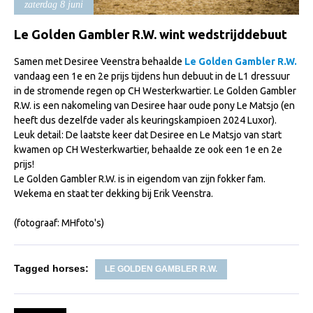
zaterdag 8 juni
Import registratie
Veulenregistratie
Le Golden Gambler R.W. wint wedstrijddebuut
I&R Registratie
Samen met Desiree Veenstra behaalde
Le Golden Gambler R.W.
vandaag een 1e en 2e prijs tijdens hun debuut in de L1 dressuur
Informatie overschrijven paspoort
in de stromende regen op CH Westerkwartier. Le Golden Gambler
R.W. is een nakomeling van Desiree haar oude pony Le Matsjo (en
Formulier overschrijven op naam
heeft dus dezelfde vader als keuringskampioen 2024 Luxor).
Animal Health Regulation
Leuk detail: De laatste keer dat Desiree en Le Matsjo van start
kwamen op CH Westerkwartier, behaalde ze ook een 1e en 2e
Gids voor Goede Praktijken
prijs!
Le Golden Gambler R.W. is in eigendom van zijn fokker fam.
Marktplaats
Wekema en staat ter dekking bij Erik Veenstra.
Tarievenlijst
(fotograaf: MHfoto's)
Veel gestelde vragen
Webshop
Tagged horses:
LE GOLDEN GAMBLER R.W.
Evenementen
NRPS Select Sale