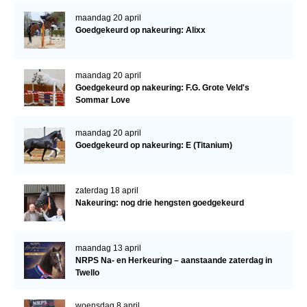
Bestuur Regio West
maandag 20 april
Regio Zuid
Goedgekeurd op nakeuring: Alixx
Bestuur Regio Zuid
Word vrijiwilliger
maandag 20 april
Goedgekeurd op nakeuring: F.G. Grote Veld's
KALENDER
Sommar Love
Evenementen
maandag 20 april
Goedgekeurd op nakeuring: E (Titanium)
ACCOUNT AANMAKEN
zaterdag 18 april
Nakeuring: nog drie hengsten goedgekeurd
maandag 13 april
NRPS Na- en Herkeuring – aanstaande zaterdag in
Twello
woensdag 8 april