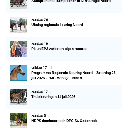
Aansprekende kampioenen in NRPS regio Noord
Veulens en merries
Zoek een NRPS paard
zondag 26 juli
Uitslag regionale keuring Noord
PEDIGREE ONLINE
Informatie aan je paard of pony toevoegen
zondag 19 juli
Onze fokkerij
Pleun EPJ verbetert eigen records
Fokkerij informatie
Fokprogramma's en registratie
vrijdag 17 juli
Programma Regionale Keuring Noord – Zaterdag 25
Informatie veulen registratie
juli 2026 – HJC Manege, Tolbert
Veulen registratie
zondag 12 juli
NRPS-Boegbeeld
Thuiskeuringen 11 juli 2026
Predicaten
Cornage
zondag 5 juli
NRPS domineert ook DPC St. Oedenrode
Röntgenonderzoek