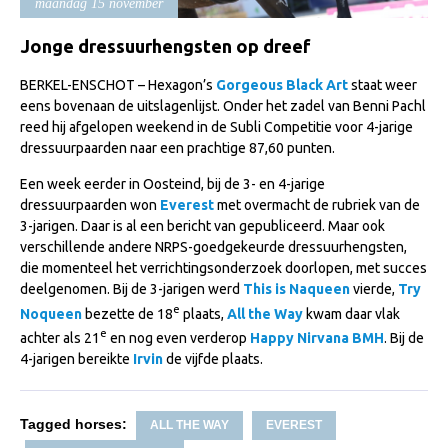
maandag 15 november
Import registratie
Jonge dressuurhengsten op dreef
Veulenregistratie
I&R Registratie
BERKEL-ENSCHOT – Hexagon’s
Gorgeous Black Art
staat weer
eens bovenaan de uitslagenlijst. Onder het zadel van Benni Pachl
Informatie overschrijven paspoort
reed hij afgelopen weekend in de Subli Competitie voor 4-jarige
dressuurpaarden naar een prachtige 87,60 punten.
Formulier overschrijven op naam
Een week eerder in Oosteind, bij de 3- en 4-jarige
Animal Health Regulation
dressuurpaarden won
Everest
met overmacht de rubriek van de
Gids voor Goede Praktijken
3-jarigen. Daar is al een bericht van gepubliceerd. Maar ook
verschillende andere NRPS-goedgekeurde dressuurhengsten,
Marktplaats
die momenteel het verrichtingsonderzoek doorlopen, met succes
deelgenomen. Bij de 3-jarigen werd
This is Naqueen
vierde,
Try
Tarievenlijst
e
Noqueen
bezette de 18
plaats,
All the Way
kwam daar vlak
Veel gestelde vragen
e
achter als 21
en nog even verderop
Happy Nirvana BMH
. Bij de
4-jarigen bereikte
Irvin
de vijfde plaats.
Webshop
Evenementen
Tagged horses:
ALL THE WAY
EVEREST
NRPS Select Sale