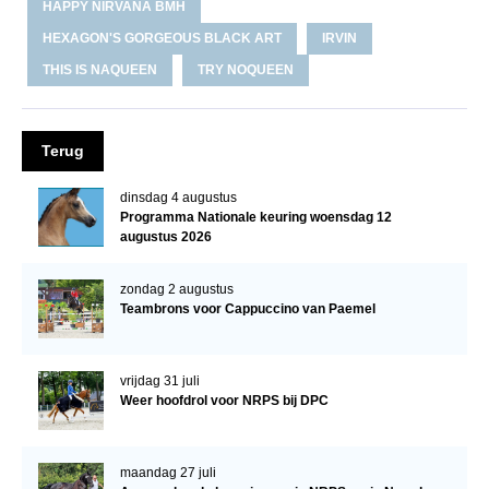
HAPPY NIRVANA BMH
NRPS Keuringen
HEXAGON'S GORGEOUS BLACK ART
IRVIN
Hengstenkeuring
THIS IS NAQUEEN
TRY NOQUEEN
Regionale Keuringen
Nationale Keuring
Terug
Late Veulenkeuring
dinsdag 4 augustus
ABOP
Programma Nationale keuring woensdag 12
augustus 2026
Sport
Wereldkampioenschap Jonge Paarden
zondag 2 augustus
Teambrons voor Cappuccino van Paemel
Dutch Pony Championship
Evenementen
vrijdag 31 juli
Arabian Horse Events
Weer hoofdrol voor NRPS bij DPC
Arabissimo
Veulenregistratie
maandag 27 juli