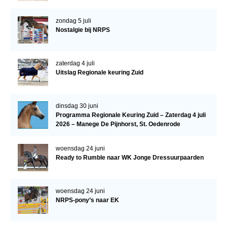
WBSFH
zondag 5 juli
Dekhengsten
Nostalgie bij NRPS
Zoek een hengst
HENGSTEN ONLINE
zaterdag 4 juli
Uitslag Regionale keuring Zuid
Hengstenselectie
Informatie Hengstenkeuring
dinsdag 30 juni
AANMELDEN HENGSTENKEURING ONDER HET
Programma Regionale Keuring Zuid – Zaterdag 4 juli
ZADEL 2026
2026 – Manege De Pijnhorst, St. Oedenrode
Verrichtingsonderzoek NRPS
woensdag 24 juni
Ready to Rumble naar WK Jonge Dressuurpaarden
Verrichtingsonderzoek 2025-2026
Verrichtingsonderzoek 2024-2025
woensdag 24 juni
Verrichtingsonderzoek 2023-2024
NRPS-pony’s naar EK
Verrichtingsonderzoek 2022-2023
Verrichtingsonderzoek 2021-2022