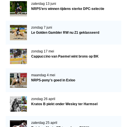
zaterdag 13 juni
NRPS’ers winnen tijdens sterke DPC-selectie
Verrichtingsonderzoek 2020-2021
Verrichtingsonderzoek 2019-2020
zondag 7 juni
Sport
Le Golden Gambler RW nu Z1 geklasseerd
Paard te koop
Inloggen
zondag 17 mei
Cappuccino van Paemel wint brons op BK
CONTACT
REGIO'S
maandag 4 mei
Regio Noord
NRPS-pony's goed in Exloo
Bestuur Regio Noord
zondag 26 april
Regio Midden
Kratos B piekt onder Wesley ter Harmsel
Bestuur Regio Midden
Regio West
zaterdag 25 april