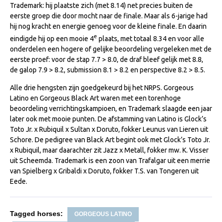
Trademark: hij plaatste zich (met 8.14) net precies buiten de
Veulens en merries
eerste groep die door mocht naar de finale. Maar als 6-jarige had
hij nog kracht en energie genoeg voor de kleine finale. En daarin
Zoek een NRPS paard
e
eindigde hij op een mooie 4
plaats, met totaal 8.34 en voor alle
PEDIGREE ONLINE
onderdelen een hogere of gelijke beoordeling vergeleken met de
eerste proef: voor de stap 7.7 > 8.0, de draf bleef gelijk met 8.8,
Informatie aan je paard of pony toevoegen
de galop 7.9 > 8.2, submission 8.1 > 8.2 en perspective 8.2 > 8.5.
Onze fokkerij
Alle drie hengsten zijn goedgekeurd bij het NRPS. Gorgeous
Fokkerij informatie
Latino en Gorgeous Black Art waren met een torenhoge
beoordeling verrichtingskampioen, en Trademark slaagde een jaar
Fokprogramma's en registratie
later ook met mooie punten. De afstamming van Latino is Glock’s
Toto Jr. x Rubiquil x Sultan x Doruto, fokker Leunus van Lieren uit
Informatie veulen registratie
Schore. De pedigree van Black Art begint ook met Glock’s Toto Jr.
Veulen registratie
x Rubiquil, maar daarachter zit Jazz x Metall, fokker mw. K. Visser
uit Scheemda. Trademark is een zoon van Trafalgar uit een merrie
NRPS-Boegbeeld
van Spielberg x Gribaldi x Doruto, fokker T.S. van Tongeren uit
Predicaten
Eede.
Cornage
Tagged horses:
Röntgenonderzoek
GORGEOUS LATINO