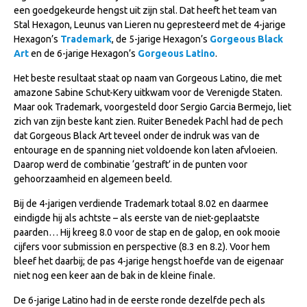
een goedgekeurde hengst uit zijn stal. Dat heeft het team van
NRPS Keuringen
Stal Hexagon, Leunus van Lieren nu gepresteerd met de 4-jarige
Hengstenkeuring
Hexagon’s
Trademark
, de 5-jarige Hexagon’s
Gorgeous Black
Art
en de 6-jarige Hexagon’s
Gorgeous Latino
.
Regionale Keuringen
Het beste resultaat staat op naam van Gorgeous Latino, die met
Nationale Keuring
amazone Sabine Schut-Kery uitkwam voor de Verenigde Staten.
Maar ook Trademark, voorgesteld door Sergio Garcia Bermejo, liet
Late Veulenkeuring
zich van zijn beste kant zien. Ruiter Benedek Pachl had de pech
ABOP
dat Gorgeous Black Art teveel onder de indruk was van de
entourage en de spanning niet voldoende kon laten afvloeien.
Sport
Daarop werd de combinatie ‘gestraft’ in de punten voor
Wereldkampioenschap Jonge Paarden
gehoorzaamheid en algemeen beeld.
Dutch Pony Championship
Bij de 4-jarigen verdiende Trademark totaal 8.02 en daarmee
eindigde hij als achtste – als eerste van de niet-geplaatste
Evenementen
paarden… Hij kreeg 8.0 voor de stap en de galop, en ook mooie
cijfers voor submission en perspective (8.3 en 8.2). Voor hem
Arabian Horse Events
bleef het daarbij; de pas 4-jarige hengst hoefde van de eigenaar
Arabissimo
niet nog een keer aan de bak in de kleine finale.
Veulenregistratie
De 6-jarige Latino had in de eerste ronde dezelfde pech als