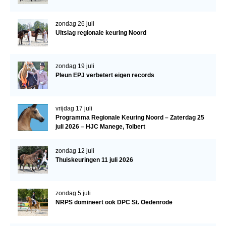
Verrichtingsonderzoek 2020-2021
zondag 26 juli
Uitslag regionale keuring Noord
Verrichtingsonderzoek 2019-2020
Sport
zondag 19 juli
Paard te koop
Pleun EPJ verbetert eigen records
Inloggen
CONTACT
vrijdag 17 juli
Programma Regionale Keuring Noord – Zaterdag 25
REGIO'S
juli 2026 – HJC Manege, Tolbert
Regio Noord
zondag 12 juli
Thuiskeuringen 11 juli 2026
Bestuur Regio Noord
Regio Midden
zondag 5 juli
Bestuur Regio Midden
NRPS domineert ook DPC St. Oedenrode
Regio West