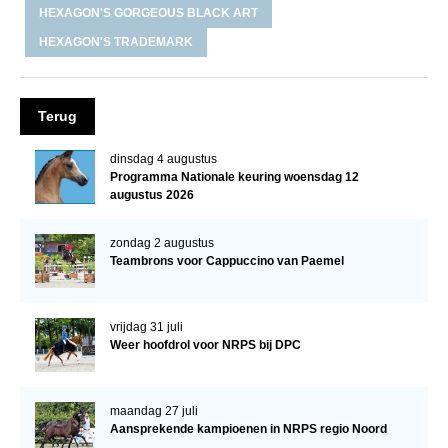
HEXAGON'S GORGEOUS BLACK ART
WBSFH
HEXAGON'S TRADEMARK
Dekhengsten
Zoek een hengst
Terug
HENGSTEN ONLINE
Hengstenselectie
dinsdag 4 augustus
Programma Nationale keuring woensdag 12
Informatie Hengstenkeuring
augustus 2026
AANMELDEN HENGSTENKEURING ONDER HET
zondag 2 augustus
ZADEL 2026
Teambrons voor Cappuccino van Paemel
Verrichtingsonderzoek NRPS
Verrichtingsonderzoek 2025-2026
vrijdag 31 juli
Weer hoofdrol voor NRPS bij DPC
Verrichtingsonderzoek 2024-2025
Verrichtingsonderzoek 2023-2024
maandag 27 juli
Verrichtingsonderzoek 2022-2023
Aansprekende kampioenen in NRPS regio Noord
Verrichtingsonderzoek 2021-2022