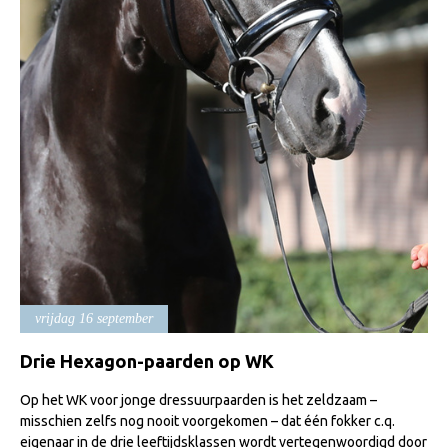
Import registratie
Veulenregistratie
I&R Registratie
Informatie overschrijven paspoort
Formulier overschrijven op naam
Animal Health Regulation
Gids voor Goede Praktijken
Marktplaats
Tarievenlijst
vrijdag 16 september
Veel gestelde vragen
Drie Hexagon-paarden op WK
Webshop
Evenementen
Op het WK voor jonge dressuurpaarden is het zeldzaam –
misschien zelfs nog nooit voorgekomen – dat één fokker c.q.
NRPS Select Sale
eigenaar in de drie leeftijdsklassen wordt vertegenwoordigd door