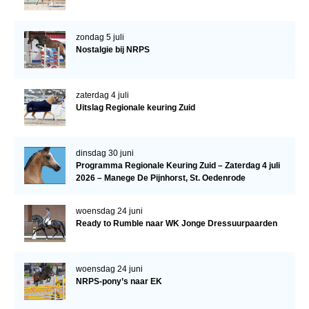
Veulens en merries
Zoek een NRPS paard
zondag 5 juli
Nostalgie bij NRPS
PEDIGREE ONLINE
Informatie aan je paard of pony toevoegen
zaterdag 4 juli
Uitslag Regionale keuring Zuid
Onze fokkerij
Fokkerij informatie
dinsdag 30 juni
Fokprogramma's en registratie
Programma Regionale Keuring Zuid – Zaterdag 4 juli
2026 – Manege De Pijnhorst, St. Oedenrode
Informatie veulen registratie
Veulen registratie
woensdag 24 juni
Ready to Rumble naar WK Jonge Dressuurpaarden
NRPS-Boegbeeld
Predicaten
woensdag 24 juni
Cornage
NRPS-pony’s naar EK
Röntgenonderzoek