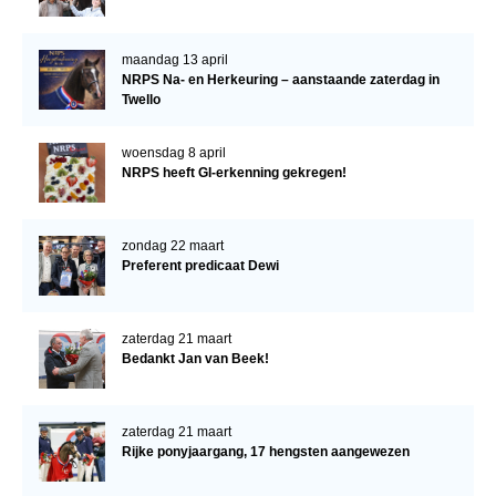
Bestuur Regio West
Regio Zuid
maandag 13 april
NRPS Na- en Herkeuring – aanstaande zaterdag in
Bestuur Regio Zuid
Twello
Word vrijiwilliger
woensdag 8 april
KALENDER
NRPS heeft GI-erkenning gekregen!
Evenementen
ACCOUNT AANMAKEN
zondag 22 maart
Preferent predicaat Dewi
zaterdag 21 maart
Bedankt Jan van Beek!
zaterdag 21 maart
Rijke ponyjaargang, 17 hengsten aangewezen