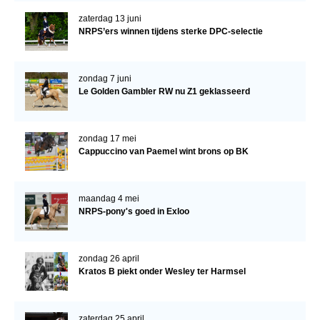
WBSFH
zaterdag 13 juni
NRPS’ers winnen tijdens sterke DPC-selectie
Dekhengsten
Zoek een hengst
zondag 7 juni
HENGSTEN ONLINE
Le Golden Gambler RW nu Z1 geklasseerd
Hengstenselectie
Informatie Hengstenkeuring
zondag 17 mei
Cappuccino van Paemel wint brons op BK
AANMELDEN HENGSTENKEURING ONDER HET
ZADEL 2026
Verrichtingsonderzoek NRPS
maandag 4 mei
NRPS-pony's goed in Exloo
Verrichtingsonderzoek 2025-2026
Verrichtingsonderzoek 2024-2025
zondag 26 april
Verrichtingsonderzoek 2023-2024
Kratos B piekt onder Wesley ter Harmsel
Verrichtingsonderzoek 2022-2023
zaterdag 25 april
Verrichtingsonderzoek 2021-2022