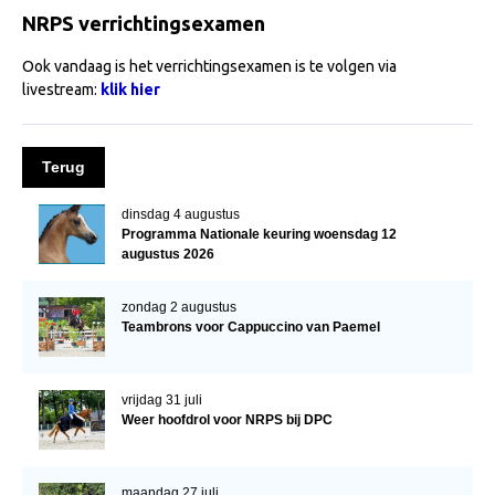
Import registratie
NRPS verrichtingsexamen
Veulenregistratie
Ook vandaag is het verrichtingsexamen is te volgen via
livestream:
klik hier
I&R Registratie
Informatie overschrijven paspoort
Terug
Formulier overschrijven op naam
Animal Health Regulation
dinsdag 4 augustus
Programma Nationale keuring woensdag 12
Gids voor Goede Praktijken
augustus 2026
Marktplaats
zondag 2 augustus
Tarievenlijst
Teambrons voor Cappuccino van Paemel
Veel gestelde vragen
Webshop
vrijdag 31 juli
Weer hoofdrol voor NRPS bij DPC
Evenementen
NRPS Select Sale
maandag 27 juli