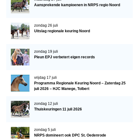
Aansprekende kampioenen in NRPS regio Noord
NRPS Keuringen
Hengstenkeuring
zondag 26 juli
Regionale Keuringen
Uitslag regionale keuring Noord
Nationale Keuring
Late Veulenkeuring
zondag 19 juli
Pleun EPJ verbetert eigen records
ABOP
Sport
vrijdag 17 juli
Wereldkampioenschap Jonge Paarden
Programma Regionale Keuring Noord – Zaterdag 25
juli 2026 – HJC Manege, Tolbert
Dutch Pony Championship
Evenementen
zondag 12 juli
Thuiskeuringen 11 juli 2026
Arabian Horse Events
Arabissimo
zondag 5 juli
Veulenregistratie
NRPS domineert ook DPC St. Oedenrode