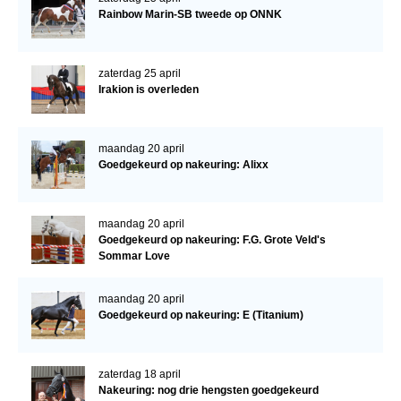
Rainbow Marin-SB tweede op ONNK
Verrichtingsonderzoek 2020-2021
Verrichtingsonderzoek 2019-2020
zaterdag 25 april
Irakion is overleden
Sport
Paard te koop
maandag 20 april
Inloggen
Goedgekeurd op nakeuring: Alixx
CONTACT
REGIO'S
maandag 20 april
Goedgekeurd op nakeuring: F.G. Grote Veld's
Regio Noord
Sommar Love
Bestuur Regio Noord
maandag 20 april
Regio Midden
Goedgekeurd op nakeuring: E (Titanium)
Bestuur Regio Midden
zaterdag 18 april
Regio West
Nakeuring: nog drie hengsten goedgekeurd