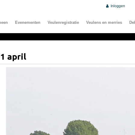
Inloggen
meen
Evenementen
Veulenregistratie
Veulens en merries
De
1 april