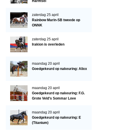
Cornage
Harmsel
Röntgenonderzoek
zaterdag 25 april
Rainbow Marin-SB tweede op
WBSFH
ONNK
Dekhengsten
zaterdag 25 april
Zoek een hengst
Irakion is overleden
HENGSTEN ONLINE
Hengstenselectie
maandag 20 april
Goedgekeurd op nakeuring: Alixx
Informatie Hengstenkeuring
AANMELDEN HENGSTENKEURING ONDER HET ZADEL 2026
maandag 20 april
Verrichtingsonderzoek NRPS
Goedgekeurd op nakeuring: F.G.
Grote Veld's Sommar Love
Verrichtingsonderzoek 2025-2026
Verrichtingsonderzoek 2024-2025
maandag 20 april
Goedgekeurd op nakeuring: E
Verrichtingsonderzoek 2023-2024
(Titanium)