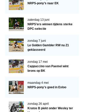
Arabissimo
NRPS-pony’s naar EK
Veulenregistratie
Veulens en merries
zaterdag 13 juni
NRPS’ers winnen tijdens sterke
Zoek een NRPS paard
DPC-selectie
PEDIGREE ONLINE
zondag 7 juni
Informatie aan je paard of pony toevoegen
Le Golden Gambler RW nu Z1
geklasseerd
Onze fokkerij
Fokkerij informatie
zondag 17 mei
Cappuccino van Paemel wint
Fokprogramma's en registratie
brons op BK
Informatie veulen registratie
maandag 4 mei
Veulen registratie
NRPS-pony's goed in Exloo
NRPS-Boegbeeld
zondag 26 april
Predicaten
Kratos B piekt onder Wesley ter