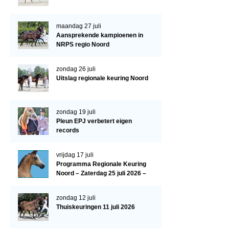
Paardenpaspoort aanvragen
maandag 27 juli
Import registratie
Aansprekende kampioenen in
NRPS regio Noord
Veulenregistratie
I&R Registratie
zondag 26 juli
Uitslag regionale keuring Noord
Informatie overschrijven paspoort
Formulier overschrijven op naam
zondag 19 juli
Pleun EPJ verbetert eigen
Animal Health Regulation
records
Gids voor Goede Praktijken
vrijdag 17 juli
Marktplaats
Programma Regionale Keuring
Noord – Zaterdag 25 juli 2026 –
Tarievenlijst
HJC Manege, Tolbert
Veel gestelde vragen
zondag 12 juli
Thuiskeuringen 11 juli 2026
Webshop