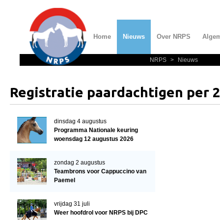
Home
Nieuws
Over NRPS
Alge
NRPS
>
Nieuws
Home
Nieuws
Registratie paardachtigen per 2
Over NRPS
Bestuur NRPS
dinsdag 4 augustus
Programma Nationale keuring
Lidmaatschap NRPS
woensdag 12 augustus 2026
Informatie
zondag 2 augustus
Lid worden
Teambrons voor Cappuccino van
Paemel
Statuten en reglementen
Privacyverklaring
vrijdag 31 juli
Weer hoofdrol voor NRPS bij DPC
Algemeen