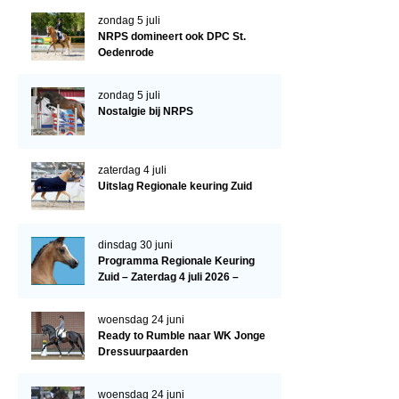
Evenementen
zondag 5 juli
NRPS Select Sale
NRPS domineert ook DPC St.
Oedenrode
NRPS Keuringen
zondag 5 juli
Hengstenkeuring
Nostalgie bij NRPS
Regionale Keuringen
Nationale Keuring
zaterdag 4 juli
Uitslag Regionale keuring Zuid
Late Veulenkeuring
ABOP
dinsdag 30 juni
Sport
Programma Regionale Keuring
Zuid – Zaterdag 4 juli 2026 –
Wereldkampioenschap Jonge Paarden
Manege De Pijnhorst, St.
Dutch Pony Championship
Oedenrode
woensdag 24 juni
Ready to Rumble naar WK Jonge
Evenementen
Dressuurpaarden
Arabian Horse Events
woensdag 24 juni