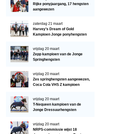
Regio West
Rijke ponyjaargang, 17 hengsten
aangewezen
Bestuur Regio West
Regio Zuid
zaterdag 21 maart
Harvey’s Dream of Gold
Bestuur Regio Zuid
Kampioen Jonge ponyhengsten
Word vrijiwilliger
vrijdag 20 maart
KALENDER
Zepp kampioen van de Jonge
Springhengsten
Evenementen
vrijdag 20 maart
ACCOUNT AANMAKEN
Zes springhengsten aangewezen,
Coca Cola VHS Z kampioen
vrijdag 20 maart
T-Nequeen kampioen van de
Jonge Dressuurhengsten
vrijdag 20 maart
NRPS-commissie wijst 18