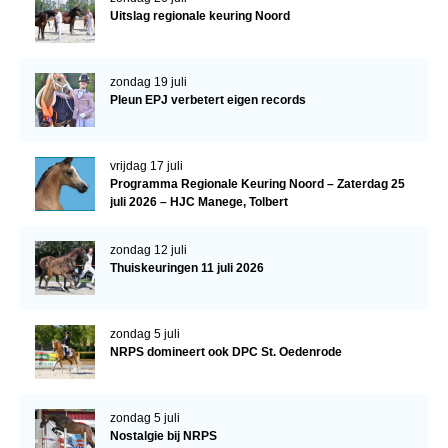
Uitslag regionale keuring Noord
Veulens en merries
Zoek een NRPS paard
zondag 19 juli
PEDIGREE ONLINE
Pleun EPJ verbetert eigen records
Informatie aan je paard of pony toevoegen
Onze fokkerij
vrijdag 17 juli
Programma Regionale Keuring Noord – Zaterdag 25
Fokkerij informatie
juli 2026 – HJC Manege, Tolbert
Fokprogramma's en registratie
zondag 12 juli
Informatie veulen registratie
Thuiskeuringen 11 juli 2026
Veulen registratie
NRPS-Boegbeeld
zondag 5 juli
NRPS domineert ook DPC St. Oedenrode
Predicaten
Cornage
zondag 5 juli
Röntgenonderzoek
Nostalgie bij NRPS