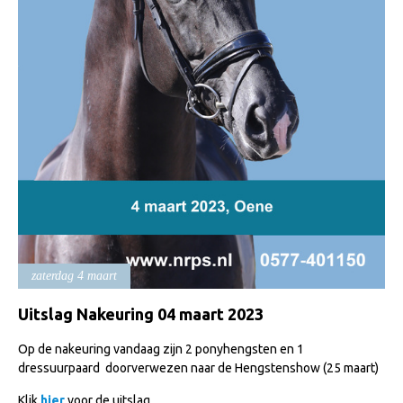
Import registratie
Veulenregistratie
I&R Registratie
Informatie overschrijven paspoort
Formulier overschrijven op naam
Animal Health Regulation
Gids voor Goede Praktijken
Marktplaats
Tarievenlijst
zaterdag 4 maart
Veel gestelde vragen
Uitslag Nakeuring 04 maart 2023
Webshop
Op de nakeuring vandaag zijn 2 ponyhengsten en 1
Evenementen
dressuurpaard doorverwezen naar de Hengstenshow (25 maart)
NRPS Select Sale
Klik
hier
voor de uitslag