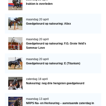
Bestuur Regio West
Irakion is overleden
Regio Zuid
Bestuur Regio Zuid
maandag 20 april
Goedgekeurd op nakeuring: Alixx
Word vrijiwilliger
KALENDER
maandag 20 april
Evenementen
Goedgekeurd op nakeuring: F.G. Grote Veld's
Sommar Love
ACCOUNT AANMAKEN
maandag 20 april
Goedgekeurd op nakeuring: E (Titanium)
zaterdag 18 april
Nakeuring: nog drie hengsten goedgekeurd
maandag 13 april
NRPS Na- en Herkeuring – aanstaande zaterdag in