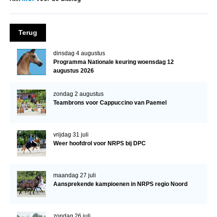
NRPS Keuringen
Hengstenkeuring
Terug
Regionale Keuringen
dinsdag 4 augustus
Nationale Keuring
Programma Nationale keuring woensdag 12
augustus 2026
Late Veulenkeuring
ABOP
zondag 2 augustus
Teambrons voor Cappuccino van Paemel
Sport
Wereldkampioenschap Jonge Paarden
vrijdag 31 juli
Dutch Pony Championship
Weer hoofdrol voor NRPS bij DPC
Evenementen
Arabian Horse Events
maandag 27 juli
Aansprekende kampioenen in NRPS regio Noord
Arabissimo
Veulenregistratie
zondag 26 juli