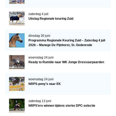
WBSFH
Dekhengsten
zaterdag 4 juli
Uitslag Regionale keuring Zuid
Zoek een hengst
HENGSTEN ONLINE
dinsdag 30 juni
Hengstenselectie
Programma Regionale Keuring Zuid – Zaterdag 4 juli
2026 – Manege De Pijnhorst, St. Oedenrode
Informatie Hengstenkeuring
woensdag 24 juni
AANMELDEN HENGSTENKEURING ONDER HET
Ready to Rumble naar WK Jonge Dressuurpaarden
ZADEL 2026
Verrichtingsonderzoek NRPS
woensdag 24 juni
Verrichtingsonderzoek 2025-2026
NRPS-pony’s naar EK
Verrichtingsonderzoek 2024-2025
Verrichtingsonderzoek 2023-2024
zaterdag 13 juni
NRPS’ers winnen tijdens sterke DPC-selectie
Verrichtingsonderzoek 2022-2023
Verrichtingsonderzoek 2021-2022