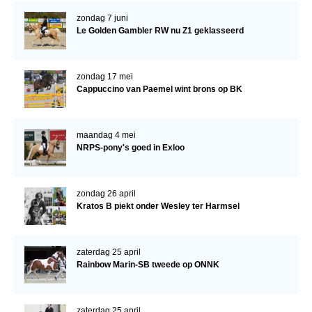
zondag 7 juni
Verrichtingsonderzoek 2020-2021
Le Golden Gambler RW nu Z1 geklasseerd
Verrichtingsonderzoek 2019-2020
Sport
zondag 17 mei
Cappuccino van Paemel wint brons op BK
Paard te koop
Inloggen
maandag 4 mei
CONTACT
NRPS-pony's goed in Exloo
REGIO'S
zondag 26 april
Regio Noord
Kratos B piekt onder Wesley ter Harmsel
Bestuur Regio Noord
Regio Midden
zaterdag 25 april
Rainbow Marin-SB tweede op ONNK
Bestuur Regio Midden
Regio West
zaterdag 25 april